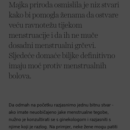
Majka priroda osmislila je niz stvari
kako bi pomogla ženama da ostvare
veću ravnotežu tijekom
menstruacije i da ih ne muče
dosadni menstrualni grčevi.
Sljedeće domaće biljke definitivno
imaju moć protiv menstrualnih
bolova.
Da odmah na početku razjasnimo jednu bitnu stvar -
ako imate neuobičajeno jake menstrualne tegobe,
nužno je konzultirati se s ginekologom i razjasniti s
njime koji je razlog. Na primjer, neke žene mogu patiti