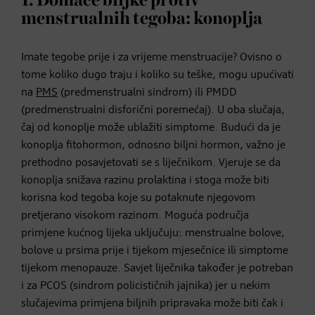
1. Domaće biljke protiv
menstrualnih tegoba: konoplja
Imate tegobe prije i za vrijeme menstruacije? Ovisno o
tome koliko dugo traju i koliko su teške, mogu upućivati
na
PMS
(predmenstrualni sindrom) ili PMDD
(predmenstrualni disforični poremećaj). U oba slučaja,
čaj od konoplje može ublažiti simptome. Budući da je
konoplja fitohormon, odnosno biljni hormon, važno je
prethodno posavjetovati se s liječnikom. Vjeruje se da
konoplja snižava razinu prolaktina i stoga može biti
korisna kod tegoba koje su potaknute njegovom
pretjerano visokom razinom. Moguća područja
primjene kućnog lijeka uključuju: menstrualne bolove,
bolove u prsima prije i tijekom mjesečnice ili simptome
tijekom menopauze. Savjet liječnika također je potreban
i za PCOS (sindrom policističnih jajnika) jer u nekim
slučajevima primjena biljnih pripravaka može biti čak i