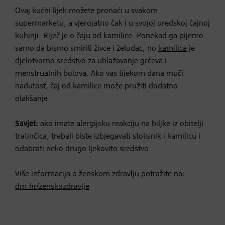
Ovaj kućni lijek možete pronaći u svakom
supermarketu, a vjerojatno čak i u svojoj uredskoj čajnoj
kuhinji. Riječ je o čaju od kamilice. Ponekad ga pijemo
samo da bismo smirili živce i želudac, no
kamilica
je
djelotvorno sredstvo za ublažavanje grčeva i
menstrualnih bolova. Ako vas tijekom dana muči
nadutost, čaj od kamilice može pružiti dodatno
olakšanje.
Savjet:
ako imate alergijsku reakciju na biljke iz obitelji
tratinčica, trebali biste izbjegavati stolisnik i kamilicu i
odabrati neko drugo ljekovito sredstvo.
Više informacija o ženskom zdravlju potražite na:
dm.hr/zenskozdravlje