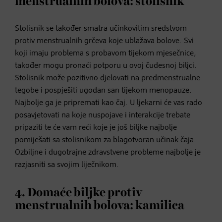
menstrualnih bolova: stolisnik
Stolisnik se također smatra učinkovitim sredstvom
protiv menstrualnih grčeva koje ublažava bolove. Svi
koji imaju problema s probavom tijekom mjesečnice,
također mogu pronaći potporu u ovoj čudesnoj biljci.
Stolisnik može pozitivno djelovati na predmenstrualne
tegobe i pospješiti ugodan san tijekom menopauze.
Najbolje ga je pripremati kao čaj. U ljekarni će vas rado
posavjetovati na koje nuspojave i interakcije trebate
pripaziti te će vam reći koje je još biljke najbolje
pomiješati sa stolisnikom za blagotvoran učinak čaja.
Ozbiljne i dugotrajne zdravstvene probleme najbolje je
razjasniti sa svojim liječnikom.
4. Domaće biljke protiv
menstrualnih bolova: kamilica