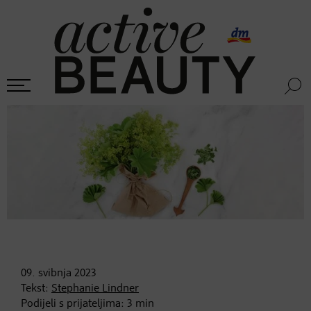
09. svibnja
2023
Tekst:
Stephanie Lindner
Podijeli s prijateljima:
3
min