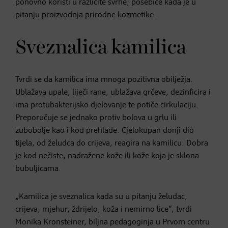
ponovno koristi u različite svrhe, posebice kada je u
pitanju proizvodnja prirodne kozmetike.
Sveznalica kamilica
Tvrdi se da kamilica ima mnoga pozitivna obilježja.
Ublažava upale, liječi rane, ublažava grčeve, dezinficira i
ima protubakterijsko djelovanje te potiče cirkulaciju.
Preporučuje se jednako protiv bolova u grlu ili
zubobolje kao i kod prehlade. Cjelokupan donji dio
tijela, od želudca do crijeva, reagira na kamilicu. Dobra
je kod nečiste, nadražene kože ili kože koja je sklona
bubuljicama.
„Kamilica je sveznalica kada su u pitanju želudac,
crijeva, mjehur, ždrijelo, koža i nemirno lice“, tvrdi
Monika Kronsteiner, biljna pedagoginja u Prvom centru