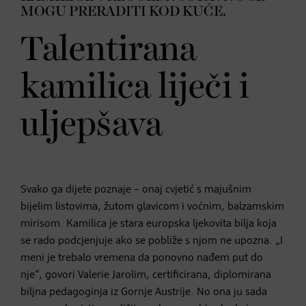
MOGU PRERADITI KOD KUĆE.
Talentirana
kamilica liječi i
uljepšava
Svako ga dijete poznaje – onaj cvjetić s majušnim
bijelim listovima, žutom glavicom i voćnim, balzamskim
mirisom. Kamilica je stara europska ljekovita bilja koja
se rado podcjenjuje ako se pobliže s njom ne upozna. „I
meni je trebalo vremena da ponovno nađem put do
nje“, govori Valerie Jarolim, certificirana, diplomirana
biljna pedagoginja iz Gornje Austrije. No ona ju sada