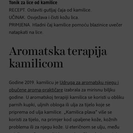
Tonik za lice od kamilice
RECEPT. Ostaviti gutljaj čaja od kamilice.
UČINAK. Osvježava i čisti kožu lica.
PRIMJENA. Hladni čaj kamilice pomoću blazinice uvečer
natapkati na lice.
Aromatska terapija
kamilicom
Godine 2019. kamilicu je
Udruga za aromatsku njegu i
obučene aroma-praktičare
izabrala za mirisnu biljku
godine. U aromatskoj terapiji kamilica se koristi u obliku
parnih kupki, uljnih obloga ili ulja za tijelo koje se
priprema od ulja kamilice. „Kamilica plava“ više se
koristi za tijelo, na primjer kod upaljene kože, kožnih
problema ili za njegu kože. U eteričnom se ulju, među