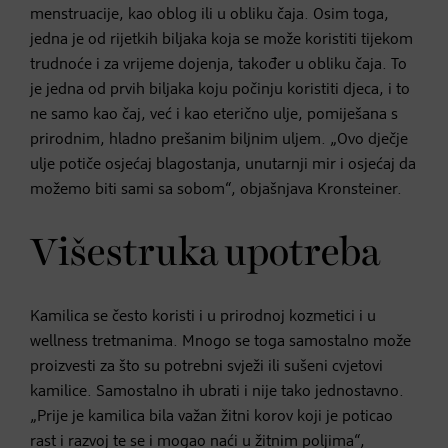
menstruacije, kao oblog ili u obliku čaja. Osim toga,
jedna je od rijetkih biljaka koja se može koristiti tijekom
trudnoće i za vrijeme dojenja, također u obliku čaja. To
je jedna od prvih biljaka koju počinju koristiti djeca, i to
ne samo kao čaj, već i kao eterično ulje, pomiješana s
prirodnim, hladno prešanim biljnim uljem. „Ovo dječje
ulje potiče osjećaj blagostanja, unutarnji mir i osjećaj da
možemo biti sami sa sobom“, objašnjava Kronsteiner.
Višestruka upotreba
Kamilica se često koristi i u prirodnoj kozmetici i u
wellness tretmanima. Mnogo se toga samostalno može
proizvesti za što su potrebni svježi ili sušeni cvjetovi
kamilice. Samostalno ih ubrati i nije tako jednostavno.
„Prije je kamilica bila važan žitni korov koji je poticao
rast i razvoj te se i mogao naći u žitnim poljima“,