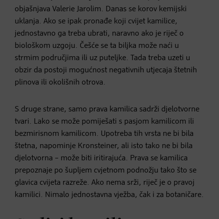
objašnjava Valerie Jarolim. Danas se korov kemijski
uklanja. Ako se ipak pronađe koji cvijet kamilice,
jednostavno ga treba ubrati, naravno ako je riječ o
biološkom uzgoju. Češće se ta biljka može naći u
strmim područjima ili uz puteljke. Tada treba uzeti u
obzir da postoji mogućnost negativnih utjecaja štetnih
plinova ili okolišnih otrova.
S druge strane, samo prava kamilica sadrži djelotvorne
tvari. Lako se može pomiješati s pasjom kamilicom ili
bezmirisnom kamilicom. Upotreba tih vrsta ne bi bila
štetna, napominje Kronsteiner, ali isto tako ne bi bila
djelotvorna – može biti iritirajuća. Prava se kamilica
prepoznaje po šupljem cvjetnom podnožju tako što se
glavica cvijeta razreže. Ako nema srži, riječ je o pravoj
kamilici. Nimalo jednostavna vježba, čak i za botaničare.