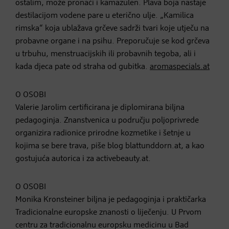
ostalim, može pronaći i kamazulen. Plava boja nastaje
destilacijom vodene pare u eterično ulje. „Kamilica
rimska“ koja ublažava grčeve sadrži tvari koje utječu na
probavne organe i na psihu. Preporučuje se kod grčeva
u trbuhu, menstruacijskih ili probavnih tegoba, ali i
kada djeca pate od straha od gubitka.
aromaspecials.at
O OSOBI
Valerie Jarolim certificirana je diplomirana biljna
pedagoginja. Znanstvenica u području poljoprivrede
organizira radionice prirodne kozmetike i šetnje u
kojima se bere trava, piše blog blattunddorn.at, a kao
gostujuća autorica i za activebeauty.at.
O OSOBI
Monika Kronsteiner biljna je pedagoginja i praktičarka
Tradicionalne europske znanosti o liječenju. U Prvom
centru za tradicionalnu europsku medicinu u Bad