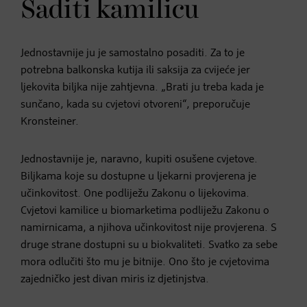
Saditi kamilicu
Jednostavnije ju je samostalno posaditi. Za to je
potrebna balkonska kutija ili saksija za cvijeće jer
ljekovita biljka nije zahtjevna. „Brati ju treba kada je
sunčano, kada su cvjetovi otvoreni“, preporučuje
Kronsteiner.
Jednostavnije je, naravno, kupiti osušene cvjetove.
Biljkama koje su dostupne u ljekarni provjerena je
učinkovitost. One podliježu Zakonu o lijekovima.
Cvjetovi kamilice u biomarketima podliježu Zakonu o
namirnicama, a njihova učinkovitost nije provjerena. S
druge strane dostupni su u biokvaliteti. Svatko za sebe
mora odlučiti što mu je bitnije. Ono što je cvjetovima
zajedničko jest divan miris iz djetinjstva.