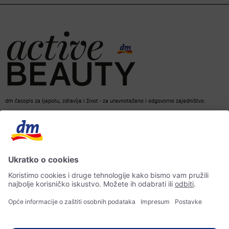
dm časopis za ljepotu, zdravlje i život - za uravnoteženo i odgovorno zajedništvo.
dm Online Shop
Kontakt
ACTIVE BEAUTY dm časopis
Impresum
Zaštita osobnih podataka
Izjava o pristupačnosti
UI-smjernice