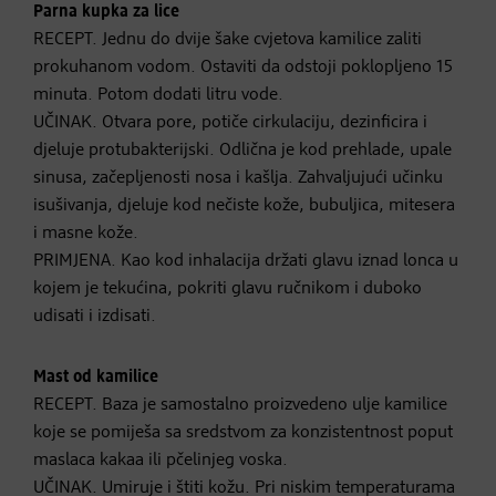
Parna kupka za lice
RECEPT. Jednu do dvije šake cvjetova kamilice zaliti
prokuhanom vodom. Ostaviti da odstoji poklopljeno 15
minuta. Potom dodati litru vode.
UČINAK. Otvara pore, potiče cirkulaciju, dezinficira i
djeluje protubakterijski. Odlična je kod prehlade, upale
sinusa, začepljenosti nosa i kašlja. Zahvaljujući učinku
isušivanja, djeluje kod nečiste kože, bubuljica, mitesera
i masne kože.
PRIMJENA. Kao kod inhalacija držati glavu iznad lonca u
kojem je tekućina, pokriti glavu ručnikom i duboko
udisati i izdisati.
Mast od kamilice
RECEPT. Baza je samostalno proizvedeno ulje kamilice
koje se pomiješa sa sredstvom za konzistentnost poput
maslaca kakaa ili pčelinjeg voska.
UČINAK. Umiruje i štiti kožu. Pri niskim temperaturama