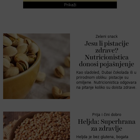
Prikaži
Zeleni snack
Jesu li pistacije
zdrave?
Nutricionistica
donosi pojašnjenje
Kao sladoled, Dubai čokolada ili u
prirodnom obliku: pistacije su
omiljene. Nutricionistica odgovara
na pitanje koliko su doista zdrave.
Prija i čini dobro
Heljda: Superhrana
za zdravlje
Heljda je bez glutena, bogata