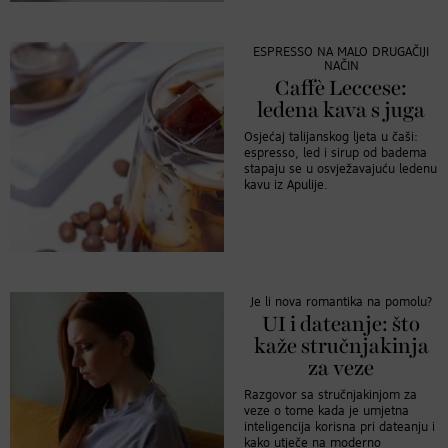
ESPRESSO NA MALO DRUGAČIJI
NAČIN
Caffè Leccese:
ledena kava s juga
Osjećaj talijanskog ljeta u čaši:
espresso, led i sirup od badema
stapaju se u osvježavajuću ledenu
kavu iz Apulije.
Je li nova romantika na pomolu?
UI i dateanje: što
kaže stručnjakinja
za veze
Razgovor sa stručnjakinjom za
veze o tome kada je umjetna
inteligencija korisna pri dateanju i
kako utječe na moderno