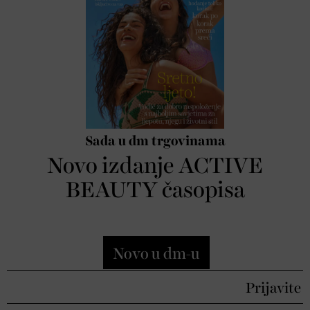
Sada u dm trgovinama
Novo izdanje ACTIVE
BEAUTY časopisa
Novo u dm-u
Prijavite se u dm active bea