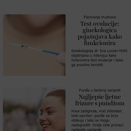
Planiranje trudnoće
Test ovulacije:
ginekologica
pojašnjava kako
funkcionira
Ginekologinja dr. Eva Lunzer-Mühl
objašnjava u intervjuu kako
funkcionira test ovulacije i kako
ga pravilno koristiti.
Punđa u bezbroj varijanti
Najljepše ljetne
frizure s pundžom
Kosa zadignuta, vrat slobodan,
look savršen: punđe se brzo
oblikuju i lako se mogu
nadograditi. Ovdje ćete pronaći
najljepše varijante.