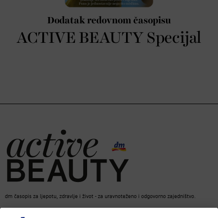
Dodatak redovnom časopisu
ACTIVE BEAUTY Specijal
dm časopis za ljepotu, zdravlje i život - za uravnoteženo i odgovorno zajedništvo.