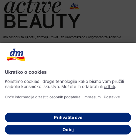
dm časopis za ljepotu, zdravlje i život - za uravnoteženo i odgovorno zajedništvo.
dm Online Shop
Kontakt
ACTIVE BEAUTY dm časopis
Impresum
Zaštita osobnih podataka
Izjava o pristupačnosti
UI-smjernice
© 2026 dm-drogerie markt d.o.o.