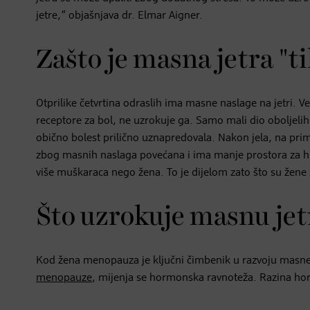
jetre,” objašnjava dr. Elmar Aigner.
Zašto je masna jetra "t
Otprilike četvrtina odraslih ima masne naslage na jetri. Ve
receptore za bol, ne uzrokuje ga. Samo mali dio oboljeli
obično bolest prilično uznapredovala. Nakon jela, na primje
zbog masnih naslaga povećana i ima manje prostora za hran
više muškaraca nego žena. To je dijelom zato što su žene 
Što uzrokuje masnu jet
Kod žena menopauza je ključni čimbenik u razvoju masne
menopauze
, mijenja se hormonska ravnoteža. Razina hor