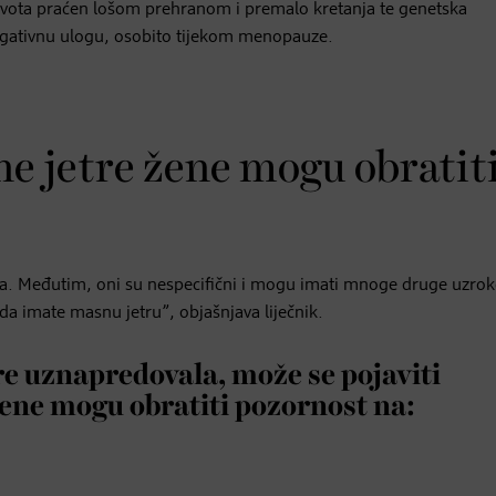
 života praćen lošom prehranom i premalo kretanja te genetska
u negativnu ulogu, osobito tijekom menopauze.
e jetre žene mogu obratit
ta. Međutim, oni su nespecifični i mogu imati mnoge druge uzrok
da imate masnu jetru”, objašnjava liječnik.
re uznapredovala, može se pojaviti
ene mogu obratiti pozornost na: