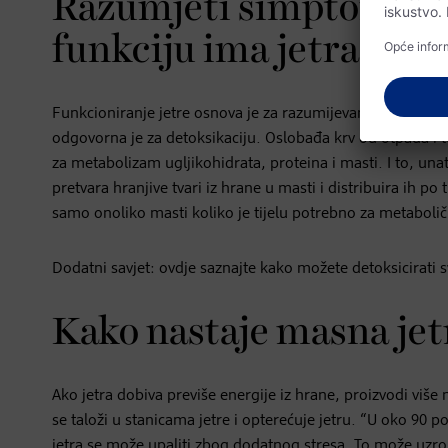
Razumjeti simptome ma
funkciju ima jetra u o
Funkcioniranje jetre osnova je za razumijevanje simptoma 
odgovorna je za detoksikaciju. Oslobađa krv od otpada i tok
za metabolizam ugljikohidrata, proteina i masti. I to, un
pretvara hranjive tvari iz hrane u masti i distribuira ih po 
samo onoliko masti koliko je tijelu potrebno za metaboli
Dodatni savjet: ovdje saznajte kako možete detoksicirati s
Kako nastaje masna jet
Ako jetra dobiva previše energije iz hrane, proizvodi viš
se taloži u stanicama jetre i opterećuje jetru. “U oko 90 
jetra se može upaliti zbog dodatnog stresa. To može uzroko