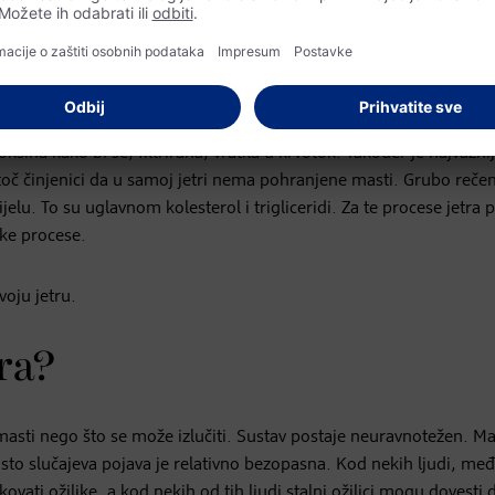
sne jetre kod žena: koju
rganizmu?
masne jetre kod žena. Jetra je naš najvažniji metabolički organ i
sina kako bi se, filtrirana, vratila u krvotok. Također je najvažni
atoč činjenici da u samoj jetri nema pohranjene masti. Grubo rečen
tijelu. To su uglavnom kolesterol i trigliceridi. Za te procese jetra 
čke procese.
voju jetru.
ra?
e masti nego što se može izlučiti. Sustav postaje neuravnotežen. M
posto slučajeva pojava je relativno bezopasna. Kod nekih ljudi, me
vati ožiljke, a kod nekih od tih ljudi stalni ožiljci mogu dovesti 