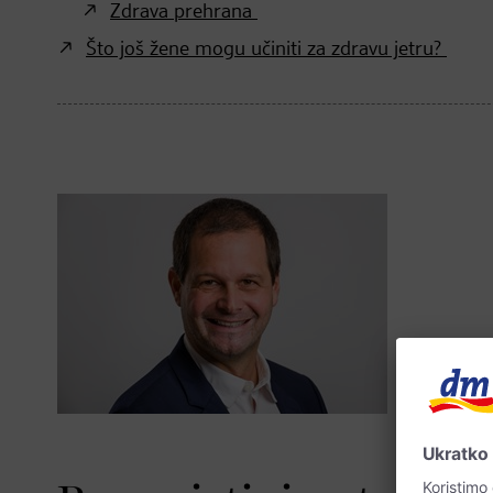
Zdrava prehrana
Što još žene mogu učiniti za zdravu jetru?