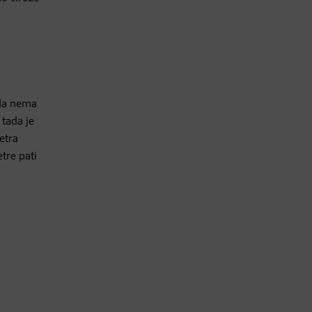
 da nema
tada je
etra
tre pati