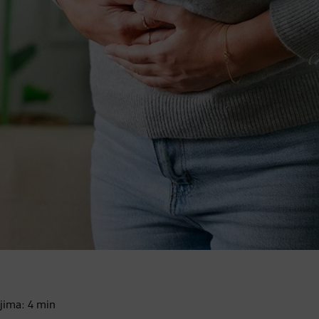
eljima:
4
min