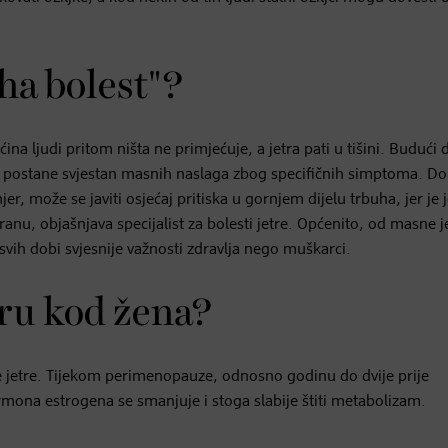
iha bolest"?
ćina ljudi pritom ništa ne primjećuje, a jetra pati u tišini. Budući
h postane svjestan masnih naslaga zbog specifičnih simptoma. Do 
r, može se javiti osjećaj pritiska u gornjem dijelu trbuha, jer je j
u, objašnjava specijalist za bolesti jetre. Općenito, od masne je
svih dobi svjesnije važnosti zdravlja nego muškarci.
ru kod žena?
 jetre. Tijekom perimenopauze, odnosno godinu do dvije prije
mona estrogena se smanjuje i stoga slabije štiti metabolizam.