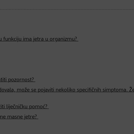
 funkciju ima jetra u organizmu?
titi pozornost?
ovala, može se pojaviti nekoliko specifičnih simptoma. Ž
iti liječničku pomoć?
tome masne jetre?