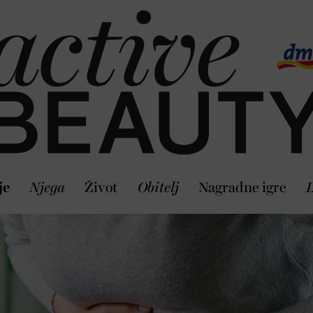
je
Njega
Život
Obitelj
Nagradne igre
L