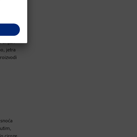
ji organ
o, jetra
proizvodi
asnoća
đutim,
do ciroze