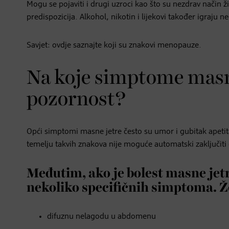
Mogu se pojaviti i drugi uzroci kao što su nezdrav način
predispozicija. Alkohol, nikotin i lijekovi također igraj
Savjet: ovdje saznajte koji su znakovi menopauze.
Na koje simptome masn
pozornost?
Opći simptomi masne jetre često su umor i gubitak apeti
temelju takvih znakova nije moguće automatski zaključiti 
Međutim, ako je bolest masne jet
nekoliko specifičnih simptoma. Ž
difuznu nelagodu u abdomenu