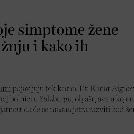
oje simptome žene
ažnju i kako ih
omi
pojavljuju tek kasno. Dr. Elmar Aigner
noj bolnici u Salzburgu, objašnjava u koje
jatnost da će se masna jetra razviti kod že