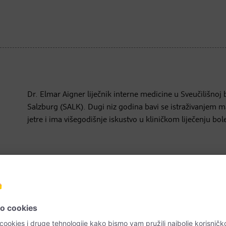
Dr. Elmar Aigner liječnik interne medicine u Sveučilišnoj 
Salzburg (SALK). Dugi niz godina bavi se istraživanjem 
jetre i ima višegodišnje iskustvo u kliničkom liječenju bole