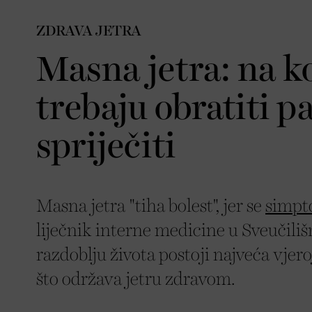
ZDRAVA JETRA
Masna jetra: na k
trebaju obratiti p
spriječiti
Masna jetra "tiha bolest", jer se
simpt
liječnik interne medicine u Sveučiliš
razdoblju života postoji najveća vjero
što održava jetru zdravom.