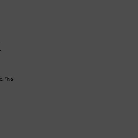
i
e. “Na