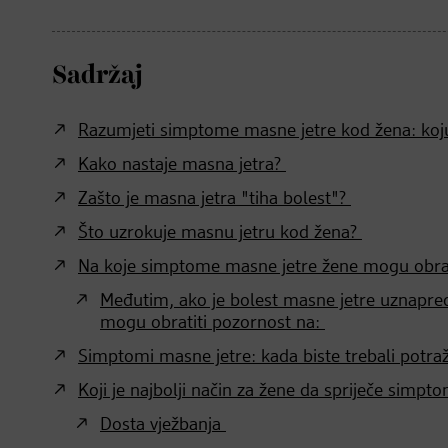
Sadržaj
Razumjeti simptome masne jetre kod žena: koju
Kako nastaje masna jetra?
Zašto je masna jetra "tiha bolest"?
Što uzrokuje masnu jetru kod žena?
Na koje simptome masne jetre žene mogu obra
Međutim, ako je bolest masne jetre uznapred
mogu obratiti pozornost na:
Simptomi masne jetre: kada biste trebali potraž
Koji je najbolji način za žene da spriječe simp
Dosta vježbanja