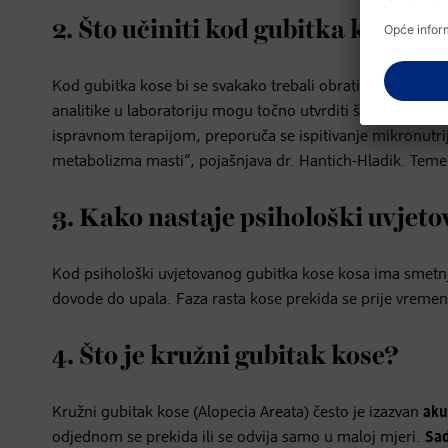
2. Što učiniti kod gubitka kose?
Kod gubitka kose bi se svakako trebali obratiti dermatolo
analitike u laboratoriju mogu točno utvrditi što je uzrok g
ispravnom terapijom, preporuča se ispitivanje mikronutri
metabolizma masti“, pojašnjava dr. Hantich-Hladik. Temelj
3. Kako nastaje psihološki uvjeto
Kod psihološki uvjetovanog gubitka kose kosa ima smetnje
dovode do upala. Faza rasta kose prekida se prije vremena
4. Što je kružni gubitak kose?
Kružni gubitak kose (Alopecia Areata) često je izazvan
aku
odjednom se prekida ili se odvija samo u maloj mjeri.
Sad