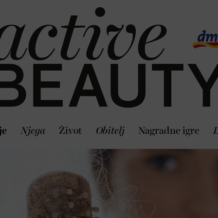
je
Njega
Život
Obitelj
Nagradne igre
L