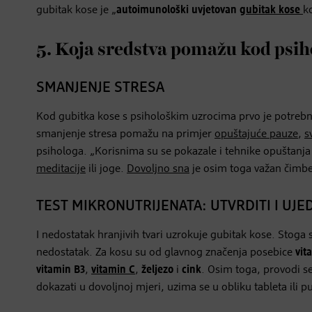
gubitak kose je „
autoimunološki uvjetovan
gubitak kose
k
5. Koja sredstva pomažu kod psih
SMANJENJE STRESA
Kod gubitka kose s psihološkim uzrocima prvo je potrebno o
smanjenje stresa pomažu na primjer
opuštajuće pauze
,
s
psihologa. „Korisnima su se pokazale i tehnike opuštanja
meditacije
ili joge.
Dovoljno sna
je osim toga važan čimbe
TEST MIKRONUTRIJENATA: UTVRDITI I UJ
I nedostatak hranjivih tvari uzrokuje gubitak kose. Stoga 
nedostatak. Za kosu su od glavnog značenja posebice
vit
vitamin B3
,
vitamin C
,
željezo
i
cink
. Osim toga, provodi s
dokazati u dovoljnoj mjeri, uzima se u obliku tableta ili 