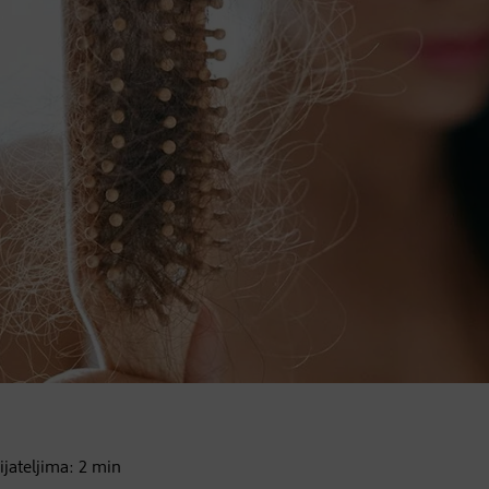
rijateljima:
2
min