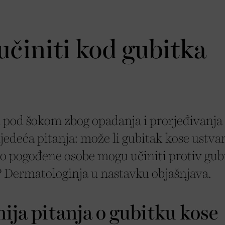
učiniti kod gubitka
pod šokom zbog opadanja i prorjeđivanja 
ljedeća pitanja: može li gubitak kose ustvari
to pogođene osobe mogu učiniti protiv gub
a? Dermatologinja u nastavku objašnjava.
ja pitanja o gubitku kose