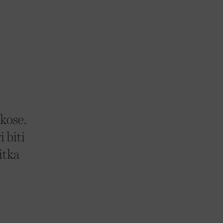
kose.
 biti
itka