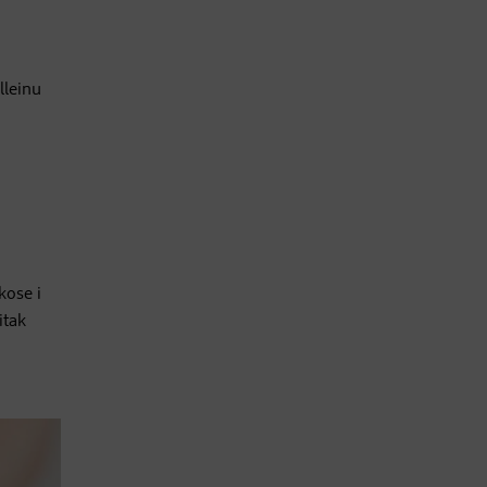
lleinu
,
kose i
itak