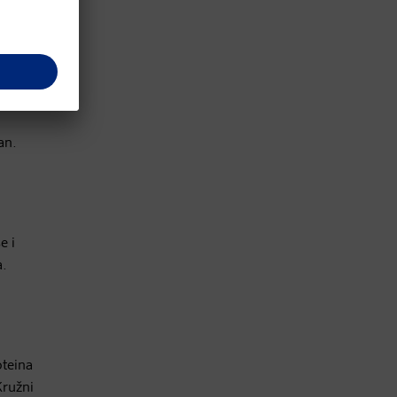
osu i
o s
an.
e i
a.
oteina
ružni