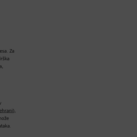
esa. Za
drška
a,
v
ehrani
),
 može
ataka.