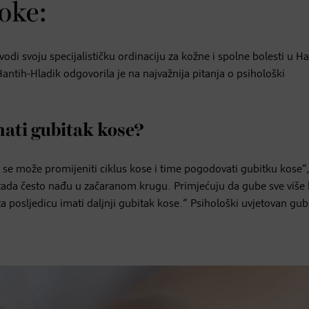
oke:
 vodi svoju specijalističku ordinaciju za kožne i spolne bolesti u Ha
Hantih-Hladik odgovorila je na najvažnija pitanja o psihološki
mati gubitak kose?
a se može promijeniti ciklus kose i time pogodovati gubitku kose“
ada često nađu u začaranom krugu. Primjećuju da gube sve više 
a posljedicu imati daljnji gubitak kose.“ Psihološki uvjetovan gub