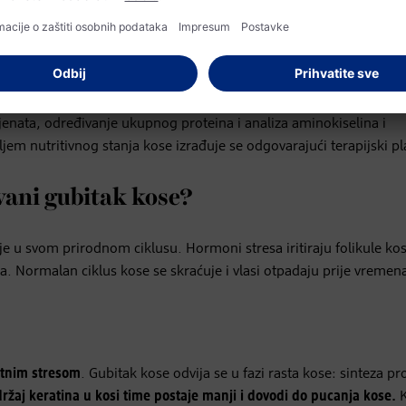
ginji ili dermatologu. Oni pomoću najmodernije dijagnostike za k
ubitku kose i zatim ciljano pristupiti problemu. „Kako bi se počel
jenata, određivanje ukupnog proteina i analiza aminokiselina i
em nutritivnog stanja kose izrađuje se odgovarajući terapijski pl
vani gubitak kose?
 u svom prirodnom ciklusu. Hormoni stresa iritiraju folikule kos
. Normalan ciklus kose se skraćuje i vlasi otpadaju prije vremen
tnim stresom
. Gubitak kose odvija se u fazi rasta kose: sinteza pr
ržaj keratina u kosi time postaje manji i dovodi do pucanja kose.
K