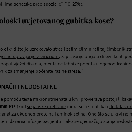
oji ima genetske predispozicije“ (10–25%).
ološki uvjetovanog gubitka kose?
tkriti što je uzrokovalo stres i zatim eliminirati taj čimbenik str
vjesno upravljanje vremenom
, zapisivanje briga u dnevniku ili po
 poput vježbi disanja, mentalne tehnike poput autogenog trening
nik za smanjenje općenite razine stresa.“
EDNAČITI NEDOSTATKE
se pomoću testa mikronutrijenata u krvi provjerava postoji li kaka
amin B12
(kod
veganske prehrane
mora se uzimati kao
dodatak pr
e analiza ukupnog proteina i aminokiselina. Ono što se u krvi ne
putem davanja infuzije pacijentu. Tako se ujednačuju stanja nedost