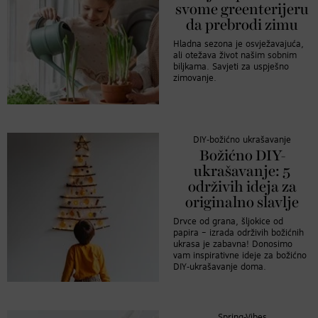
svome greenterijeru
da prebrodi zimu
Hladna sezona je osvježavajuća,
ali otežava život našim sobnim
biljkama. Savjeti za uspješno
zimovanje.
DIY-božićno ukrašavanje
Božićno DIY-
ukrašavanje: 5
održivih ideja za
originalno slavlje
Drvce od grana, šljokice od
papira – izrada održivih božićnih
ukrasa je zabavna! Donosimo
vam inspirativne ideje za božićno
DIY-ukrašavanje doma.
Spring-Vibes