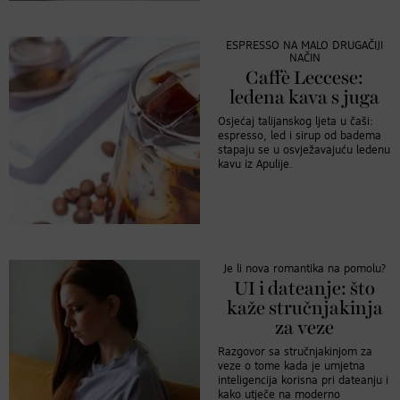
ESPRESSO NA MALO DRUGAČIJI
NAČIN
Caffè Leccese:
ledena kava s juga
Osjećaj talijanskog ljeta u čaši:
espresso, led i sirup od badema
stapaju se u osvježavajuću ledenu
kavu iz Apulije.
Je li nova romantika na pomolu?
UI i dateanje: što
kaže stručnjakinja
za veze
Razgovor sa stručnjakinjom za
veze o tome kada je umjetna
inteligencija korisna pri dateanju i
kako utječe na moderno