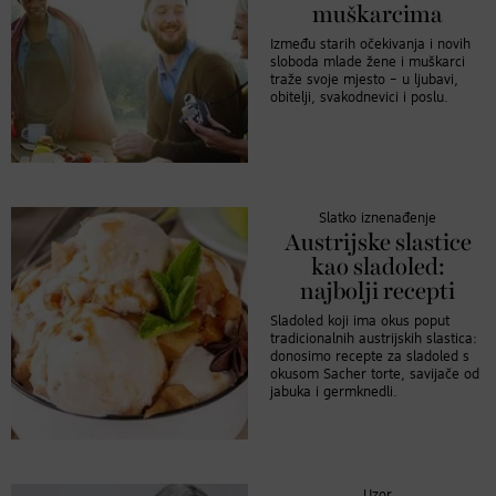
muškarcima
Između starih očekivanja i novih
sloboda mlade žene i muškarci
traže svoje mjesto – u ljubavi,
obitelji, svakodnevici i poslu.
Slatko iznenađenje
Austrijske slastice
kao sladoled:
najbolji recepti
Sladoled koji ima okus poput
tradicionalnih austrijskih slastica:
donosimo recepte za sladoled s
okusom Sacher torte, savijače od
jabuka i germknedli.
Uzor