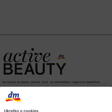
dm časopis za ljepotu, zdravlje i život - za uravnoteženo i odgovorno zajedništvo.