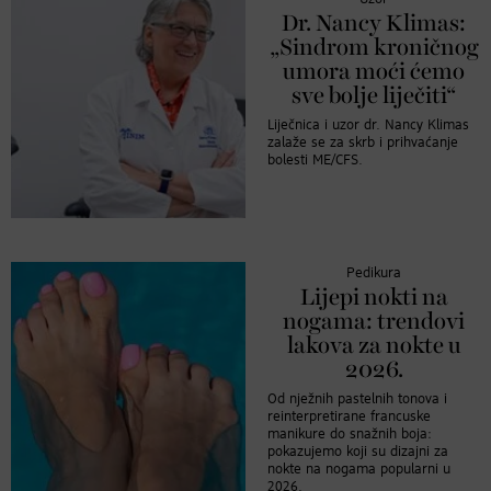
Dr. Nancy Klimas:
„Sindrom kroničnog
umora moći ćemo
sve bolje liječiti“
Liječnica i uzor dr. Nancy Klimas
zalaže se za skrb i prihvaćanje
bolesti ME/CFS.
Pedikura
Lijepi nokti na
nogama: trendovi
lakova za nokte u
2026.
Od nježnih pastelnih tonova i
reinterpretirane francuske
manikure do snažnih boja:
pokazujemo koji su dizajni za
nokte na nogama popularni u
2026.