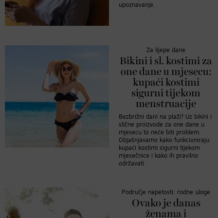
upoznavanje.
Za lijepe dane
Bikini i sl. kostimi za
one dane u mjesecu:
kupaći kostimi
sigurni tijekom
menstruacije
Bezbrižni dani na plaži? Uz bikini i
slične proizvode za one dane u
mjesecu to neće biti problem.
Objašnjavamo kako funkcioniraju
kupaći kostimi sigurni tijekom
mjesečnice i kako ih pravilno
održavati.
Područje napetosti: rodne uloge
Ovako je danas
ženama i