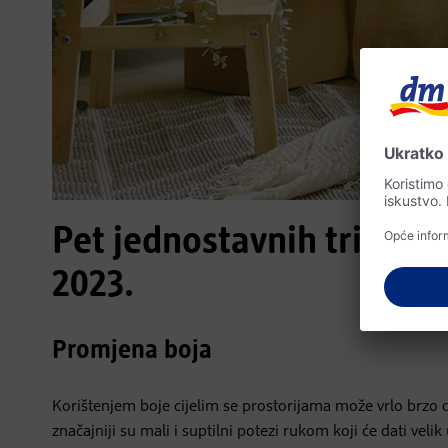
Pet jednostavnih trikova 
2023.
Promjena boja
Korištenjem boje cijelim se prostorijama može vrlo brzo d
značajniji su mali i suptilni potezi rukom koji će dati vel