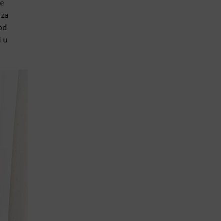
će
 za
od
i u