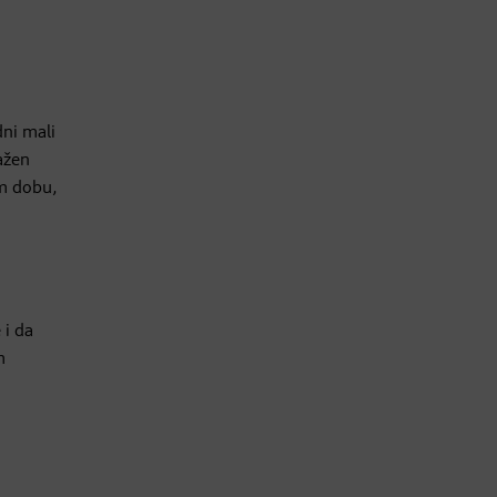
dni mali
ražen
em dobu,
 i da
m