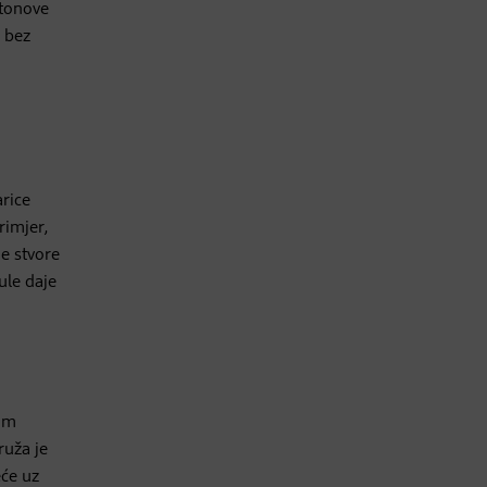
 tonove
 bez
arice
rimjer,
ne stvore
ule daje
tim
ruža je
eće uz