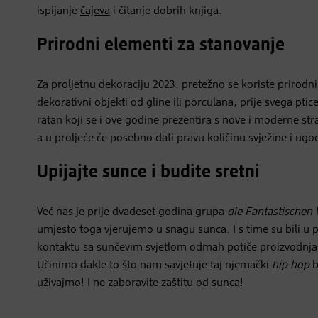
ispijanje
čajeva
i čitanje dobrih knjiga.
Prirodni elementi za stanovanje
Za proljetnu dekoraciju 2023. pretežno se koriste prirodni
dekorativni objekti od gline ili porculana, prije svega ptice
ratan koji se i ove godine prezentira s nove i moderne st
a u proljeće će posebno dati pravu količinu svježine i ug
Upijajte sunce i budite sretni
Već nas je prije dvadeset godina grupa
die Fantastischen 
umjesto toga vjerujemo u snagu sunca. I s time su bili 
kontaktu sa sunčevim svjetlom odmah potiče proizvodnja
Učinimo dakle to što nam savjetuje taj njemački
hip hop
b
uživajmo! I ne zaboravite zaštitu od
sunca
!