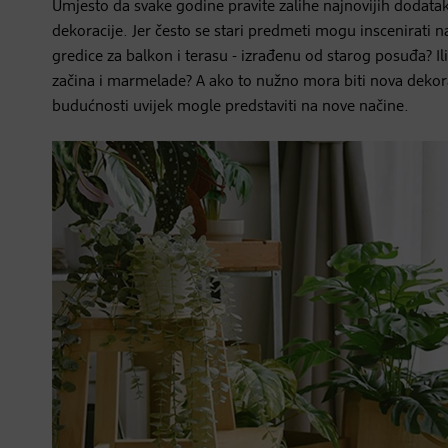
Umjesto da svake godine pravite zalihe najnovijih dodata
dekoracije. Jer često se stari predmeti mogu inscenirati 
gredice za balkon i terasu - izrađenu od starog posuđa? Il
začina i marmelade? A ako to nužno mora biti nova dekora
budućnosti uvijek mogle predstaviti na nove načine.