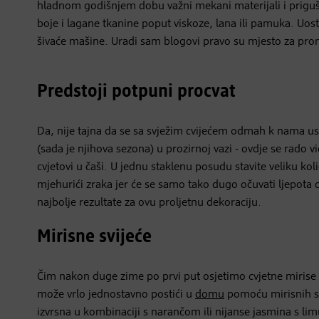
hladnom godišnjem dobu važni mekani materijali i prigušen
boje i lagane tkanine poput viskoze, lana ili pamuka. Uo
šivaće mašine. Uradi sam blogovi pravo su mjesto za pro
Predstoji potpuni procvat
Da, nije tajna da se sa svježim cvijećem odmah k nama usel
(sada je njihova sezona) u prozirnoj vazi - ovdje se rado v
cvjetovi u čaši. U jednu staklenu posudu stavite veliku kol
mjehurići zraka jer će se samo tako dugo očuvati ljepota 
najbolje rezultate za ovu proljetnu dekoraciju.
Mirisne svijeće
Čim nakon duge zime po prvi put osjetimo cvjetne mirise i
može vrlo jednostavno postići u
domu
pomoću mirisnih svi
izvrsna u kombinaciji s narančom ili nijanse jasmina s lim