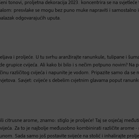
i tonovi, proljetna dekoracija 2023. koncentrira se na svjetleće
stalom: presvlake se mogu bez puno muke napraviti i samostalno i
nalazak odgovarajućih uputa.
java i proljeće. U tu svrhu aranžirajte ranunkule, tulipane i šum
ide grupice cvijeća. Ali kako bi bilo i s nečim potpuno novim? Na p
ičinu različitog cvijeća i napunite je vodom. Pripazite samo da se 
cvjetova. Savjet: cvijeće s debelim cvjetnim glavama poput ranunk
li citrusne arome, znamo: stiglo je proljeće! Taj se osjećaj među
jeća. Za to je najbolje međusobno kombinirati različite arome - 
unom. Sada samo još postavite svijeće na stolić i inhalirajte prolj