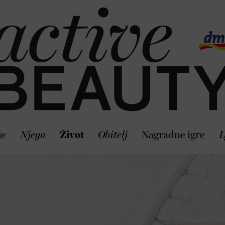
je
Njega
Život
Obitelj
Nagradne igre
L