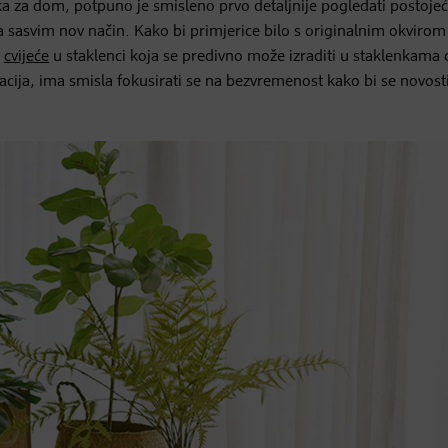
ka za dom, potpuno je smisleno prvo detaljnije pogledati postoje
na sasvim nov način. Kako bi primjerice bilo s originalnim okvirom
i
cvijeće
u staklenci koja se predivno može izraditi u staklenkama 
cija, ima smisla fokusirati se na bezvremenost kako bi se novost