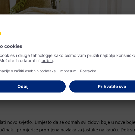
za Vašu proljetnu dekoraciju
ati novo svjetlo. Umjesto da se odmah svi zidovi boje u nove boje
ik učinak - primjerice promjena navlaka za jastuke na kauču. Dok su