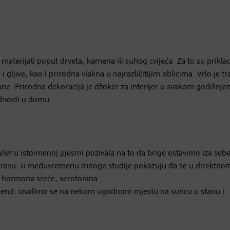
 materijali poput drveta, kamena ili suhog cvijeća. Za to su prikla
 i gljive, kao i prirodna vlakna u najrazličitijim oblicima. Vrlo je t
rane. Prirodna dekoracija je džoker za interijer u svakom godišnj
odnosti u domu.
Vier
u istoimenoj pjesmi pozivala na to da brige ostavimo iza sebe
u pravu: u međuvremenu mnoge studije pokazuju da se u direktno
 hormona sreće, serotonina.
end: izvalimo se na nekom ugodnom mjestu na suncu u stanu i