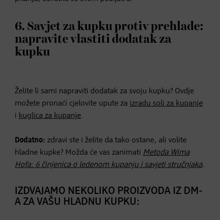
6. Savjet za kupku protiv prehlade:
napravite vlastiti dodatak za
kupku
Želite li sami napraviti dodatak za svoju kupku? Ovdje
možete pronaći cjelovite upute za
izradu soli za kupanje
i
kuglica za kupanje
.
Dodatno:
zdravi ste i želite da tako ostane, ali volite
hladne kupke? Možda će vas zanimati
Metoda Wima
Hofa: 6 činjenica o ledenom kupanju i savjeti stručnjaka
.
IZDVAJAMO NEKOLIKO PROIZVODA IZ DM-
A ZA VAŠU HLADNU KUPKU: