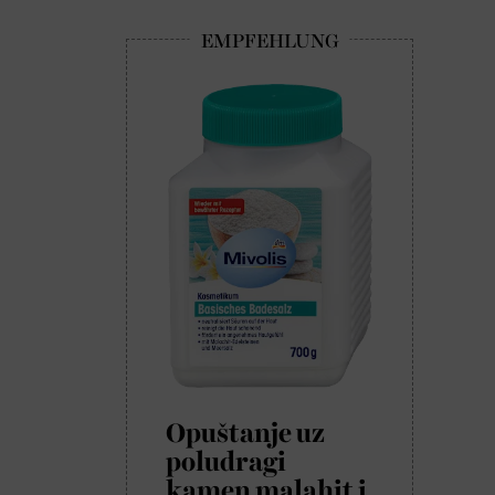
Opuštanje uz
poludragi
kamen malahit i