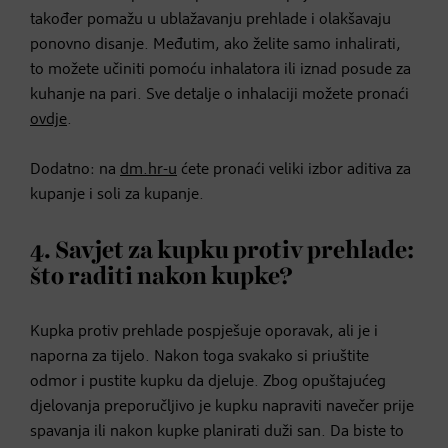
također pomažu u ublažavanju prehlade i olakšavaju
ponovno disanje. Međutim, ako želite samo inhalirati,
to možete učiniti pomoću inhalatora ili iznad posude za
kuhanje na pari. Sve detalje o inhalaciji možete pronaći
ovdje
.
Dodatno: na
dm.hr-u
ćete pronaći veliki izbor aditiva za
kupanje i soli za kupanje.
4. Savjet za kupku protiv prehlade:
što raditi nakon kupke?
Kupka protiv prehlade pospješuje oporavak, ali je i
naporna za tijelo. Nakon toga svakako si priuštite
odmor i pustite kupku da djeluje. Zbog opuštajućeg
djelovanja preporučljivo je kupku napraviti navečer prije
spavanja ili nakon kupke planirati duži san. Da biste to