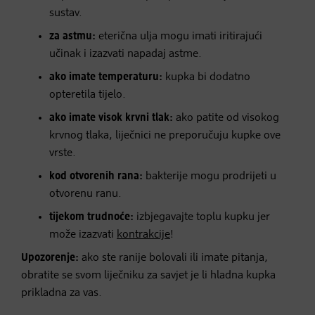
sustav.
za astmu:
eterična ulja mogu imati iritirajući
učinak i izazvati napadaj astme.
ako imate temperaturu:
kupka bi dodatno
opteretila tijelo.
ako imate visok krvni tlak:
ako patite od visokog
krvnog tlaka, liječnici ne preporučuju kupke ove
vrste.
kod otvorenih rana:
bakterije mogu prodrijeti u
otvorenu ranu.
tijekom trudnoće:
izbjegavajte toplu kupku jer
može izazvati
kontrakcije
!
Upozorenje:
ako ste ranije bolovali ili imate pitanja,
obratite se svom liječniku za savjet je li hladna kupka
prikladna za vas.