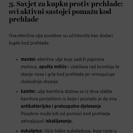
3. Savjet za kupku protiv prehlade:
ovi aktivni sastojci pomažu kod
prehlade
Ova eterična ulja posebno su učinkovita kao dodaci
kupki kod prehlade:
mentol:
eterično ulje koje sadrži paprena
metvica,
opušta mišiće
i olakšava rad bronhija te
stanje nosa i grla kod prehlada jer omogućuje
slobodnije disanje.
kamfor:
ulje kamfora dobiva se iz drva stabla
kamfora porijeklom iz Azije i poznato je da ima
antibakterijsko i protuupalno djelovanje
.
Posebno može biti od pomoći kod prehlada
zahvaljujući
iskašljavanju.
eukaliptus:
lišće biljke eukaliptusa, koja raste u