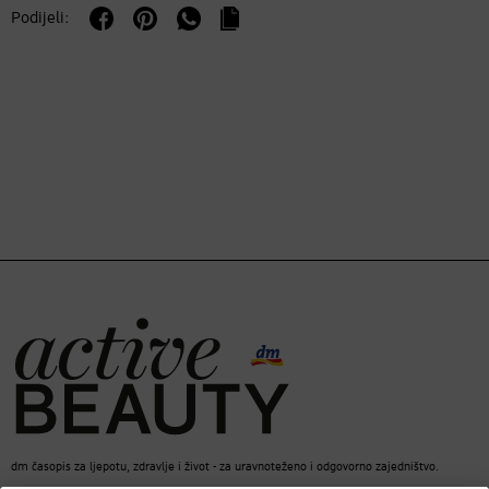
Podijeli:
dm časopis za ljepotu, zdravlje i život - za uravnoteženo i odgovorno zajedništvo.