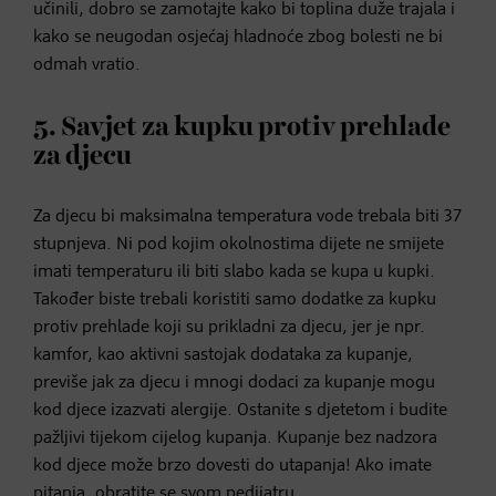
učinili, dobro se zamotajte kako bi toplina duže trajala i
kako se neugodan osjećaj hladnoće zbog bolesti ne bi
odmah vratio.
5. Savjet za kupku protiv prehlade
za djecu
Za djecu bi maksimalna temperatura vode trebala biti 37
stupnjeva. Ni pod kojim okolnostima dijete ne smijete
imati temperaturu ili biti slabo kada se kupa u kupki.
Također biste trebali koristiti samo dodatke za kupku
protiv prehlade koji su prikladni za djecu, jer je npr.
kamfor, kao aktivni sastojak dodataka za kupanje,
previše jak za djecu i mnogi dodaci za kupanje mogu
kod djece izazvati alergije. Ostanite s djetetom i budite
pažljivi tijekom cijelog kupanja. Kupanje bez nadzora
kod djece može brzo dovesti do utapanja! Ako imate
pitanja, obratite se svom pedijatru.