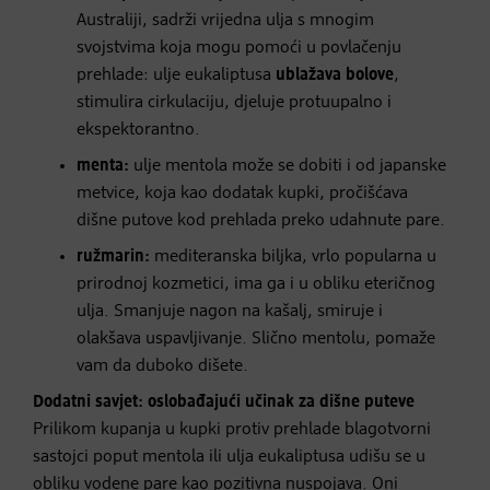
Australiji, sadrži vrijedna ulja s mnogim
svojstvima koja mogu pomoći u povlačenju
prehlade: ulje eukaliptusa
ublažava bolove
,
stimulira cirkulaciju, djeluje protuupalno i
ekspektorantno.
menta:
ulje mentola može se dobiti i od japanske
metvice, koja kao dodatak kupki, pročišćava
dišne putove kod prehlada preko udahnute pare.
ružmarin:
mediteranska biljka, vrlo popularna u
prirodnoj kozmetici, ima ga i u obliku eteričnog
ulja. Smanjuje nagon na kašalj, smiruje i
olakšava uspavljivanje. Slično mentolu, pomaže
vam da duboko dišete.
Dodatni savjet: oslobađajući učinak za dišne puteve
Prilikom kupanja u kupki protiv prehlade blagotvorni
sastojci poput mentola ili ulja eukaliptusa udišu se u
obliku vodene pare kao pozitivna nuspojava. Oni