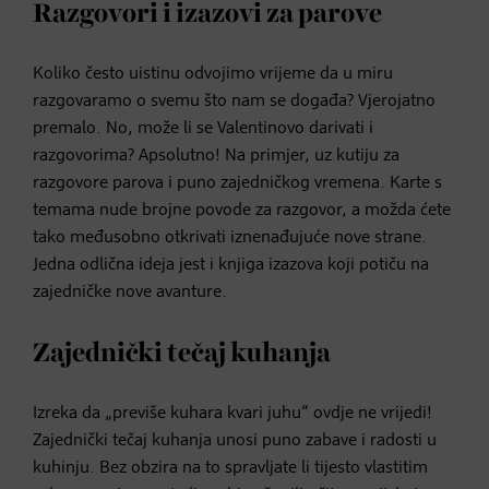
Razgovori i izazovi za parove
Koliko često uistinu odvojimo vrijeme da u miru
razgovaramo o svemu što nam se događa? Vjerojatno
premalo. No, može li se Valentinovo darivati i
razgovorima? Apsolutno! Na primjer, uz kutiju za
razgovore parova i puno zajedničkog vremena. Karte s
temama nude brojne povode za razgovor, a možda ćete
tako međusobno otkrivati iznenađujuće nove strane.
Jedna odlična ideja jest i knjiga izazova koji potiču na
zajedničke nove avanture.
Zajednički tečaj kuhanja
Izreka da „previše kuhara kvari juhu“ ovdje ne vrijedi!
Zajednički tečaj kuhanja unosi puno zabave i radosti u
kuhinju. Bez obzira na to spravljate li tijesto vlastitim