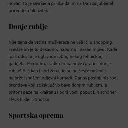
novac. To je savršena prilika da im na Dan zaljubljenih
priredite mali užitak.
Donje rublje
Nije tajna da većina muškaraca ne voli ići u shopping.
Previše im je to dosadno, naporno i nezanimljivo. Kada
ipak odu, to je uglavnom zbog nekog tehničkog
gadgeta. Međutim, svatko treba nove čarape i donje
rublje! Baš kao i kod žena, to su najčešće nošeni i
najbrže iznošeni odjevni komadi. Danas postoji niz cool
brendova koji se isključivo bave donjim rubljem, a
pritom paze na kvalitetu i održivost, poput Ein schöner
Fleck Erde ili Snocks.
Sportska oprema