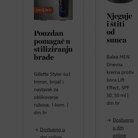
Njeguje
i štiti
od
Pouzdan
sunca
pomagač u
stiliziranju
brade
Balea MEN
Dnevna
krema protiv
Gillette Styler 4u1
bora Lift
trimer, brijač i
Effect, SPF
nastavak za
30, 50 ml |
oblikovanje
dm.hr
rubova, 1 kom. |
dm.hr
Dostupno
u dm
Dostupno u
online
dm online