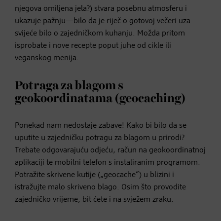
njegova omiljena jela?) stvara posebnu atmosferu i
ukazuje pažnju—bilo da je riječ o gotovoj večeri uza
svijeće bilo o zajedničkom kuhanju. Možda pritom
isprobate i nove recepte poput juhe od cikle ili
veganskog menija.
Potraga za blagom s
geokoordinatama (geocaching)
Ponekad nam nedostaje zabave! Kako bi bilo da se
uputite u zajedničku potragu za blagom u prirodi?
Trebate odgovarajuću odjeću, račun na geokoordinatnoj
aplikaciji te mobilni telefon s instaliranim programom.
Potražite skrivene kutije („geocache“) u blizini i
istražujte malo skriveno blago. Osim što provodite
zajedničko vrijeme, bit ćete i na svježem zraku.