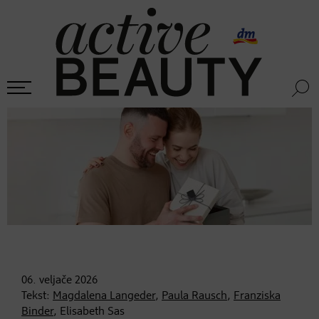
06. veljače
2026
Tekst:
Magdalena Langeder
,
Paula Rausch
,
Franziska
Binder
, Elisabeth Sas