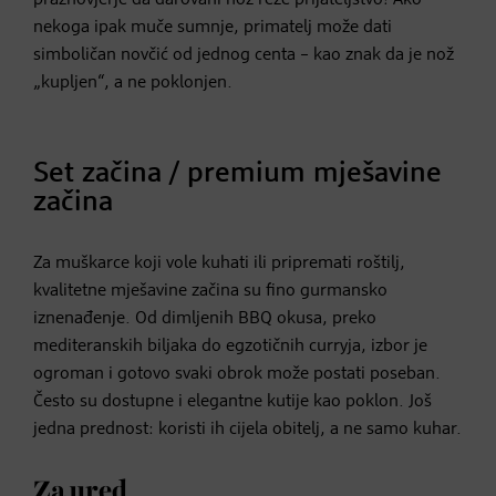
nekoga ipak muče sumnje, primatelj može dati
simboličan novčić od jednog centa – kao znak da je nož
„kupljen“, a ne poklonjen.
Set začina / premium mješavine
začina
Za muškarce koji vole kuhati ili pripremati roštilj,
kvalitetne mješavine začina su fino gurmansko
iznenađenje. Od dimljenih BBQ okusa, preko
mediteranskih biljaka do egzotičnih curryja, izbor je
ogroman i gotovo svaki obrok može postati poseban.
Često su dostupne i elegantne kutije kao poklon. Još
jedna prednost: koristi ih cijela obitelj, a ne samo kuhar.
Za ured