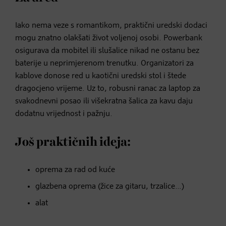
Iako nema veze s romantikom, praktični uredski dodaci
mogu znatno olakšati život voljenoj osobi. Powerbank
osigurava da mobitel ili slušalice nikad ne ostanu bez
baterije u neprimjerenom trenutku. Organizatori za
kablove donose red u kaotični uredski stol i štede
dragocjeno vrijeme. Uz to, robusni ranac za laptop za
svakodnevni posao ili višekratna šalica za kavu daju
dodatnu vrijednost i pažnju.
Još praktičnih ideja:
oprema za rad od kuće
glazbena oprema (žice za gitaru, trzalice…)
alat