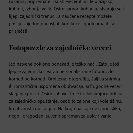
rukama, pripremate li sushi-večer ili učite o azijskoj
kuhinji, izbor je velik. Osim samog kuhanja, stvaraju se i
lijepi zajednički trenuci, a naučene recepte možete
poslije zajedno ponavljati kod kuće i godinama ih se
prisjećati.
Fotopuzzle za zajedničke večeri
Jedinstvene poklone ponekad je teško naći. Zato je još
ljepše zajednički stvarati personalizirane fotopuzzle,
komad po komad. Omiljena fotografija, šaljiva snimka
ili romantična uspomena obuhvaćaju srž ugodne večeri
slaganja puzzli. Osim zabave, to je i relaksirajuća prilika
za zajedničko opuštanje, osobito za one koji vole tišinu,
kreativnost i nostalgiju. Na kraju nastaje ne samo slika,
nego i dragocjeni suvenir spreman za uokvirivanje.