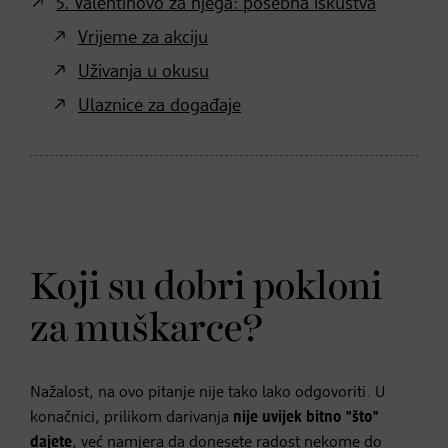
5. Valentinovo za njega: posebna iskustva
Vrijeme za akciju
Uživanja u okusu
Ulaznice za događaje
Koji su dobri pokloni
za muškarce?
Nažalost, na ovo pitanje nije tako lako odgovoriti. U
konačnici, prilikom darivanja
nije uvijek bitno "što"
dajete
, već namjera da donesete radost nekome do