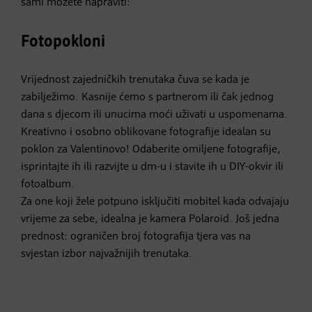
sami možete napraviti:
Fotopokloni
Vrijednost zajedničkih trenutaka čuva se kada je
zabilježimo. Kasnije ćemo s partnerom ili čak jednog
dana s djecom ili unucima moći uživati u uspomenama.
Kreativno i osobno oblikovane fotografije idealan su
poklon za Valentinovo! Odaberite omiljene fotografije,
isprintajte ih ili razvijte u dm-u i stavite ih u DIY-okvir ili
fotoalbum.
Za one koji žele potpuno isključiti mobitel kada odvajaju
vrijeme za sebe, idealna je kamera Polaroid. Još jedna
prednost: ograničen broj fotografija tjera vas na
svjestan izbor najvažnijih trenutaka.