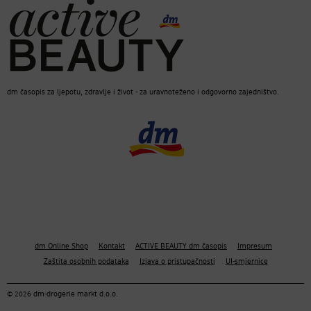
dm časopis za ljepotu, zdravlje i život - za uravnoteženo i odgovorno zajedništvo.
dm Online Shop
Kontakt
ACTIVE BEAUTY dm časopis
Impresum
Zaštita osobnih podataka
Izjava o pristupačnosti
UI-smjernice
© 2026 dm-drogerie markt d.o.o.