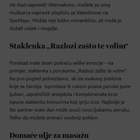
ste ikad napravili! Alternativno, možete za svog
muškarca napraviti playlistu za Valentinovo na
Spotifayu. Možda nije toliko romantično, ali može je
slušati uvijek i svugdje.
Staklenka „Razlozi zašto te volim“
Ponekad male stvari pokreću velike emocije – na
primjer, staklenka s porukama „Razlozi zašto te volim“.
Na prvi pogled jednostavno, ali iza ovakvog poklona
krije se čarolija. Isprintane ili rukom pisane poruke pune
ljubavi, zajedničkih anegdota i komplimenata brzo
ispune staklenku trenucima koji griju srce. Najbolje je
što partner svaki dan može izvući novu ljubavnu poruku.
Teško da možete pronaći osobniji poklon.
Domaće ulje za masažu