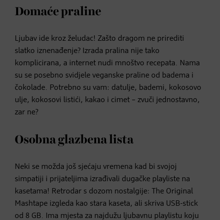
Domaće praline
Ljubav ide kroz želudac! Zašto dragom ne prirediti
slatko iznenađenje? Izrada pralina nije tako
komplicirana, a internet nudi mnoštvo recepata. Nama
su se posebno svidjele veganske praline od badema i
čokolade. Potrebno su vam: datulje, bademi, kokosovo
ulje, kokosovi listići, kakao i cimet – zvuči jednostavno,
zar ne?
Osobna glazbena lista
Neki se možda još sjećaju vremena kad bi svojoj
simpatiji i prijateljima izrađivali dugačke playliste na
kasetama! Retrodar s dozom nostalgije: The Original
Mashtape izgleda kao stara kaseta, ali skriva USB-stick
od 8 GB. Ima mjesta za najdužu ljubavnu playlistu koju