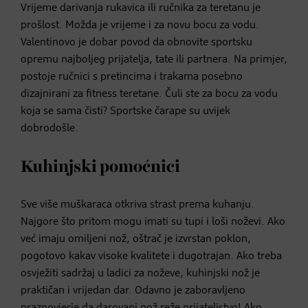
Vrijeme darivanja rukavica ili ručnika za teretanu je
prošlost. Možda je vrijeme i za novu bocu za vodu.
Valentinovo je dobar povod da obnovite sportsku
opremu najboljeg prijatelja, tate ili partnera. Na primjer,
postoje ručnici s pretincima i trakama posebno
dizajnirani za fitness teretane. Čuli ste za bocu za vodu
koja se sama čisti? Sportske čarape su uvijek
dobrodošle.
Kuhinjski pomoćnici
Sve više muškaraca otkriva strast prema kuhanju.
Najgore što pritom mogu imati su tupi i loši noževi. Ako
već imaju omiljeni nož, oštrač je izvrstan poklon,
pogotovo kakav visoke kvalitete i dugotrajan. Ako treba
osvježiti sadržaj u ladici za noževe, kuhinjski nož je
praktičan i vrijedan dar. Odavno je zaboravljeno
praznovjerje da darovani nož reže prijateljstvo! Ako