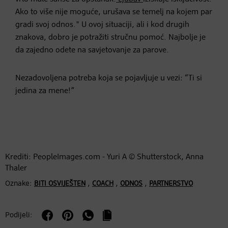
Ako to više nije moguće, urušava se temelj na kojem par
gradi svoj odnos." U ovoj situaciji, ali i kod drugih
znakova, dobro je potražiti stručnu pomoć. Najbolje je
da zajedno odete na savjetovanje za parove.
Nezadovoljena potreba koja se pojavljuje u vezi: “Ti si
jedina za mene!”
Krediti: PeopleImages.com - Yuri A © Shutterstock, Anna
Thaler
Oznake:
,
,
,
BITI OSVIJEŠTEN
COACH
ODNOS
PARTNERSTVO
Podijeli: