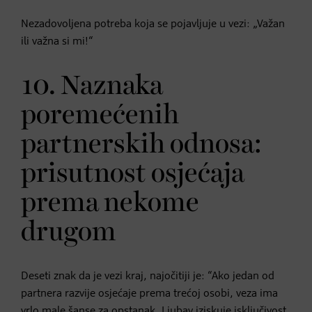
Nezadovoljena potreba koja se pojavljuje u vezi: „Važan
ili važna si mi!“
10. Naznaka
poremećenih
partnerskih odnosa:
prisutnost osjećaja
prema nekome
drugom
Deseti znak da je vezi kraj, najočitiji je: “Ako jedan od
partnera razvije osjećaje prema trećoj osobi, veza ima
vrlo male šanse za opstanak.
Ljubav
iziskuje isključivost.