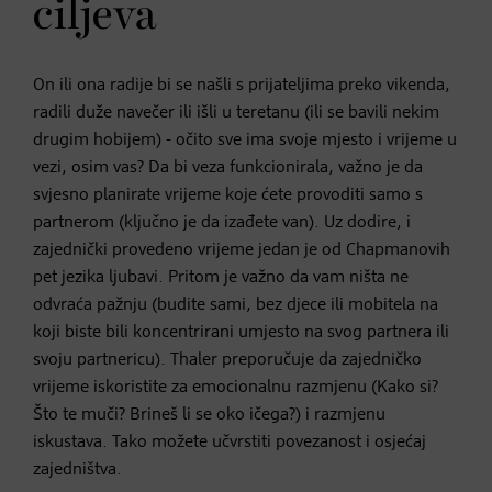
ciljeva
On ili ona radije bi se našli s prijateljima preko vikenda,
radili duže navečer ili išli u teretanu (ili se bavili nekim
drugim hobijem) - očito sve ima svoje mjesto i vrijeme u
vezi, osim vas? Da bi veza funkcionirala, važno je da
svjesno planirate vrijeme koje ćete provoditi samo s
partnerom (ključno je da izađete van). Uz dodire, i
zajednički provedeno vrijeme jedan je od Chapmanovih
pet jezika ljubavi. Pritom je važno da vam ništa ne
odvraća pažnju (budite sami, bez djece ili mobitela na
koji biste bili koncentrirani umjesto na svog partnera ili
svoju partnericu). Thaler preporučuje da zajedničko
vrijeme iskoristite za emocionalnu razmjenu (Kako si?
Što te muči? Brineš li se oko ičega?) i razmjenu
iskustava. Tako možete učvrstiti povezanost i osjećaj
zajedništva.