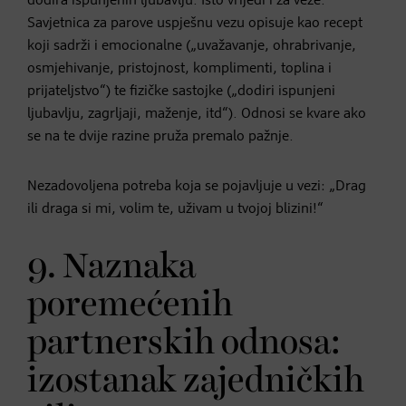
dodira ispunjenih ljubavlju. Isto vrijedi i za veze.“
Savjetnica za parove uspješnu vezu opisuje kao recept
koji sadrži i emocionalne („uvažavanje, ohrabrivanje,
osmjehivanje, pristojnost, komplimenti, toplina i
prijateljstvo“) te fizičke sastojke („dodiri ispunjeni
ljubavlju, zagrljaji, maženje, itd“). Odnosi se kvare ako
se na te dvije razine pruža premalo pažnje.
Nezadovoljena potreba koja se pojavljuje u vezi: „Drag
ili draga si mi, volim te, uživam u tvojoj blizini!“
9. Naznaka
poremećenih
partnerskih odnosa:
izostanak zajedničkih