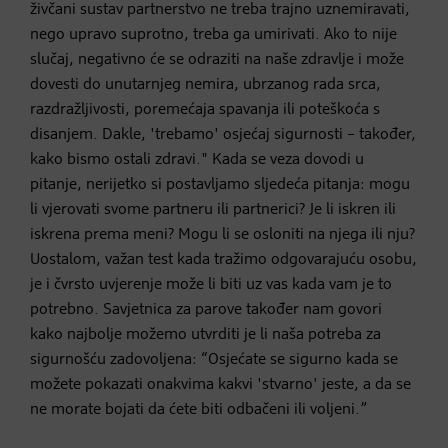
živčani sustav partnerstvo ne treba trajno uznemiravati,
nego upravo suprotno, treba ga umirivati. Ako to nije
slučaj, negativno će se odraziti na naše zdravlje i može
dovesti do unutarnjeg nemira, ubrzanog rada srca,
razdražljivosti, poremećaja spavanja ili poteškoća s
disanjem. Dakle, 'trebamo' osjećaj sigurnosti – također,
kako bismo ostali zdravi." Kada se veza dovodi u
pitanje, nerijetko si postavljamo sljedeća pitanja: mogu
li vjerovati svome partneru ili partnerici? Je li iskren ili
iskrena prema meni? Mogu li se osloniti na njega ili nju?
Uostalom, važan test kada tražimo odgovarajuću osobu,
je i čvrsto uvjerenje može li biti uz vas kada vam je to
potrebno. Savjetnica za parove također nam govori
kako najbolje možemo utvrditi je li naša potreba za
sigurnošću zadovoljena: “Osjećate se sigurno kada se
možete pokazati onakvima kakvi 'stvarno' jeste, a da se
ne morate bojati da ćete biti odbačeni ili voljeni.”