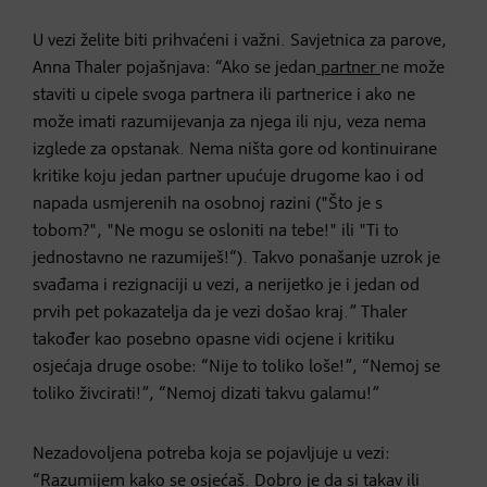
U vezi želite biti prihvaćeni i važni. Savjetnica za parove,
Anna Thaler pojašnjava: “Ako se jedan
partner
ne može
staviti u cipele svoga partnera ili partnerice i ako ne
može imati razumijevanja za njega ili nju, veza nema
izglede za opstanak. Nema ništa gore od kontinuirane
kritike koju jedan partner upućuje drugome kao i od
napada usmjerenih na osobnoj razini ("Što je s
tobom?", "Ne mogu se osloniti na tebe!" ili "Ti to
jednostavno ne razumiješ!“). Takvo ponašanje uzrok je
svađama i rezignaciji u vezi, a nerijetko je i jedan od
prvih pet pokazatelja da je vezi došao kraj.” Thaler
također kao posebno opasne vidi ocjene i kritiku
osjećaja druge osobe: “Nije to toliko loše!”, “Nemoj se
toliko živcirati!”, “Nemoj dizati takvu galamu!”
Nezadovoljena potreba koja se pojavljuje u vezi:
“Razumijem kako se osjećaš. Dobro je da si takav ili