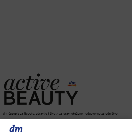
dm časopis za ljepotu, zdravlje i život - za uravnoteženo i odgovorno zajedništvo.