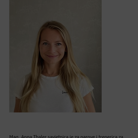
Mag. Anna Thaler savjetnica je za parove i trenerica za