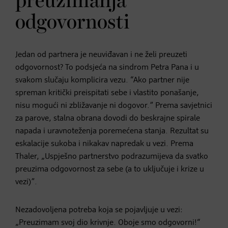
preuzimanja
odgovornosti
Jedan od partnera je neuviđavan i ne želi preuzeti
odgovornost? To podsjeća na sindrom Petra Pana i u
svakom slučaju komplicira vezu. “Ako partner nije
spreman kritički preispitati sebe i vlastito ponašanje,
nisu mogući ni zbližavanje ni dogovor.” Prema savjetnici
za parove, stalna obrana dovodi do beskrajne spirale
napada i uravnoteženja poremećena stanja. Rezultat su
eskalacije sukoba i nikakav napredak u vezi. Prema
Thaler, „Uspješno partnerstvo podrazumijeva da svatko
preuzima odgovornost za sebe (a to uključuje i krize u
vezi)”.
Nezadovoljena potreba koja se pojavljuje u vezi:
„Preuzimam svoj dio krivnje. Oboje smo odgovorni!“