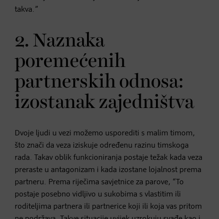
takva.”
2. Naznaka
poremećenih
partnerskih odnosa:
izostanak zajedništva
Dvoje ljudi u vezi možemo usporediti s malim timom,
što znači da veza iziskuje određenu razinu timskoga
rada. Takav oblik funkcioniranja postaje težak kada veza
preraste u antagonizam i kada izostane lojalnost prema
partneru. Prema riječima savjetnice za parove, “To
postaje posebno vidljivo u sukobima s vlastitim ili
roditeljima partnera ili partnerice koji ili koja vas pritom
ne podržava. Takve situacije uvijek uzrokuju svađe kao i