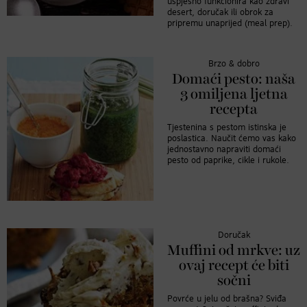
uspješno funkcionira kao zdravi
desert, doručak ili obrok za
pripremu unaprijed (meal prep).
Brzo & dobro
Domaći pesto: naša
3 omiljena ljetna
recepta
Tjestenina s pestom istinska je
poslastica. Naučit ćemo vas kako
jednostavno napraviti domaći
pesto od paprike, cikle i rukole.
Doručak
Muffini od mrkve: uz
ovaj recept će biti
sočni
Povrće u jelu od brašna? Sviđa