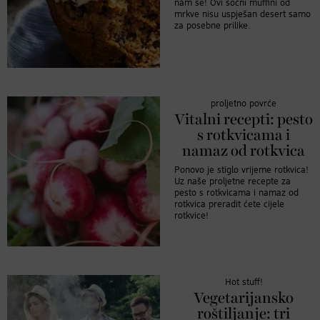
nam se! Ovi sočni muffini od
mrkve nisu uspješan desert samo
za posebne prilike.
proljetno povrće
Vitalni recepti: pesto
s rotkvicama i
namaz od rotkvica
Ponovo je stiglo vrijeme rotkvica!
Uz naše proljetne recepte za
pesto s rotkvicama i namaz od
rotkvica preradit ćete cijele
rotkvice!
Hot stuff!
Vegetarijansko
roštiljanje: tri