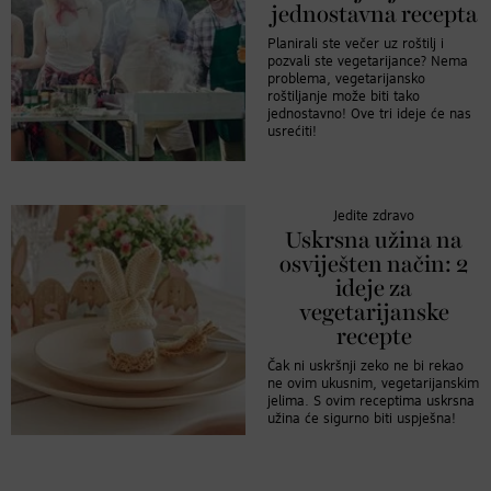
jednostavna recepta
Planirali ste večer uz roštilj i
pozvali ste vegetarijance? Nema
problema, vegetarijansko
roštiljanje može biti tako
jednostavno! Ove tri ideje će nas
usrećiti!
Jedite zdravo
Uskrsna užina na
osviješten način: 2
ideje za
vegetarijanske
recepte
Čak ni uskršnji zeko ne bi rekao
ne ovim ukusnim, vegetarijanskim
jelima. S ovim receptima uskrsna
užina će sigurno biti uspješna!