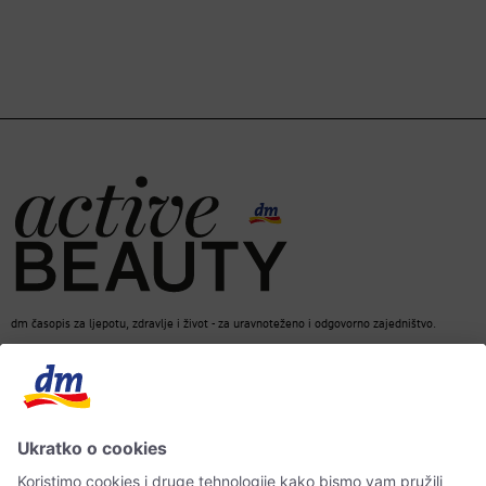
dm časopis za ljepotu, zdravlje i život - za uravnoteženo i odgovorno zajedništvo.