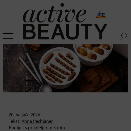
20. veljače
2026
Tekst:
Anna Pechlaner
Podijeli s prijateljima:
3
min