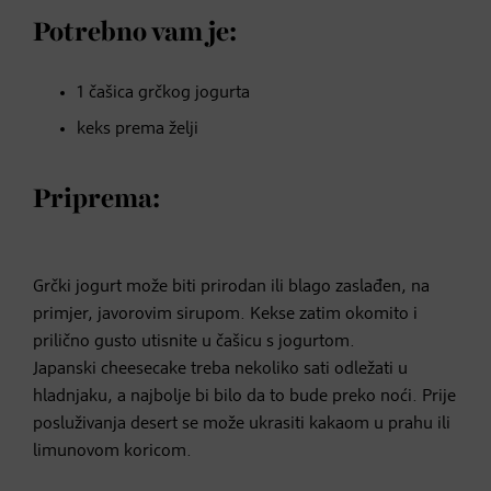
Potrebno vam je:
1 čašica grčkog jogurta
keks prema želji​
Priprema:
Grčki jogurt može biti prirodan ili blago zaslađen, na
primjer, javorovim sirupom. Kekse zatim okomito i
prilično gusto utisnite u čašicu s jogurtom.
Japanski cheesecake treba nekoliko sati odležati u
hladnjaku, a najbolje bi bilo da to bude preko noći. Prije
posluživanja desert se može ukrasiti kakaom u prahu ili
limunovom koricom.