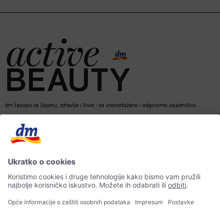
dm časopis za ljepotu, zdravlje i život - za uravnoteženo i odgovorno zajedništvo.
dm Online Shop
Kontakt
ACTIVE BEAUTY dm časopis
Impresum