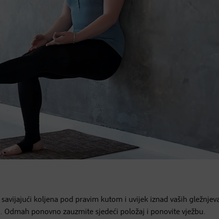
i savijajući koljena pod pravim kutom i uvijek iznad vaših gležnjev
aj. Odmah ponovno zauzmite sjedeći položaj i ponovite vježbu.