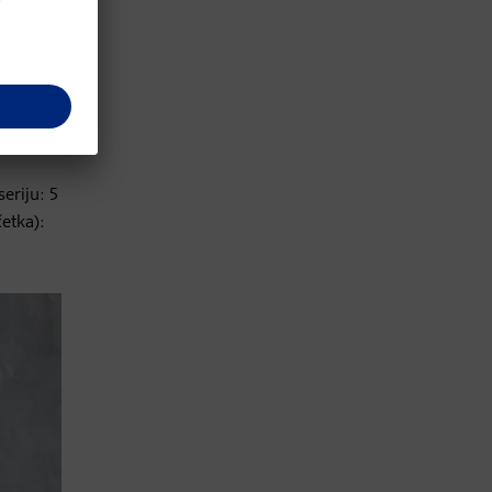
avu
i.
eriju: 5
četka):