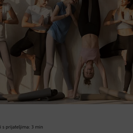
i s prijateljima:
3
min