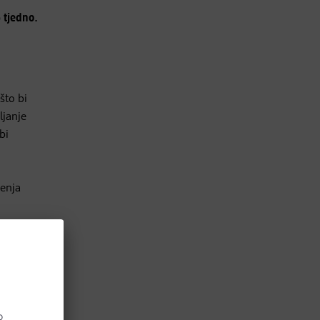
)
tjedno.
što bi
ljanje
bi
đenja
me