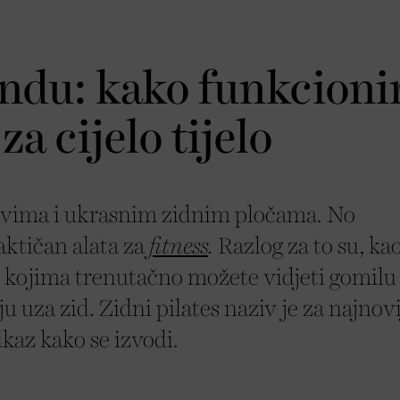
endu: kako funkcioni
a cijelo tijelo
ovima i ukrasnim zidnim pločama. No
aktičan alata za
fitness
.
Razlog za to su, kao
na kojima trenutačno možete vidjeti gomilu
u uza zid. Zidni pilates naziv je za najnovi
kaz kako se izvodi.