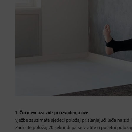
1. Čučnjevi uza zid: pri izvođenju ove
vježbe zauzimate sjedeći položaj prislanjajući leđa na zid 
Zadržite položaj 20 sekundi pa se vratite u početni polož