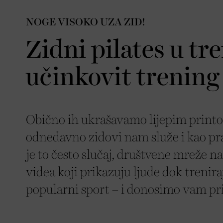
NOGE VISOKO UZA ZID!
Zidni pilates u tr
učinkovit trening z
Obično ih ukrašavamo lijepim print
odnedavno zidovi nam služe i kao pr
je to često slučaj, društvene mreže 
videa koji prikazuju ljude dok treniraj
popularni sport – i donosimo vam pri