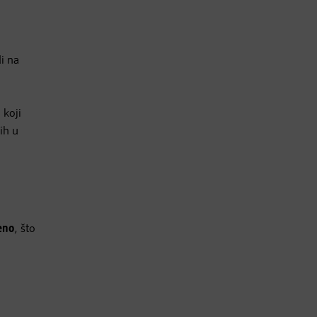
di na
d
koji
ih u
ćeno
, što
u