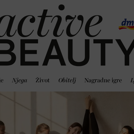
je
Njega
Život
Obitelj
Nagradne igre
L