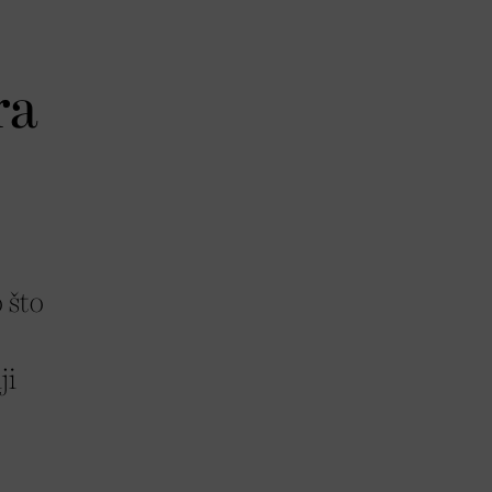
ra
 što
ji