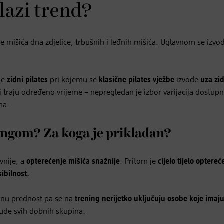
olazi trend?
čanje mišića dna zdjelice, trbušnih i leđnih mišića. Uglavnom se izvo
 je
zidni pilates
pri kojemu se
klasične pilates vježbe
izvode
uza zi
ji traju određeno vrijeme – nepregledan je izbor varijacija dostupn
ma.
ingom? Za koga je prikladan?
vnije, a
opterećenje mišića snažnije
. Pritom je
cijelo tijelo optere
sibilnost.
ednu prednost pa se na
trening nerijetko uključuju osobe koje imaj
ljude svih dobnih skupina.