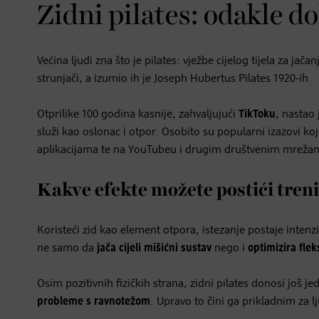
Zidni pilates: odakle d
Većina ljudi zna što je pilates: vježbe cijelog tijela za ja
strunjači, a izumio ih je Joseph Hubertus Pilates 1920-ih.
Otprilike 100 godina kasnije, zahvaljujući
TikToku
, nastao
služi kao oslonac i otpor. Osobito su popularni izazovi ko
aplikacijama te na YouTubeu i drugim društvenim mreža
Kakve efekte možete postići tren
Koristeći zid kao element otpora, istezanje postaje intenzi
ne samo da
jača cijeli mišićni sustav
nego i
optimizira flek
Osim pozitivnih fizičkih strana, zidni pilates donosi još j
probleme s ravnotežom
. Upravo to čini ga prikladnim za 