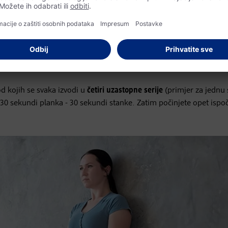
ranu - dlanove okrenite prema gore. Okrenite gornji dio tijela i gl
ma, držeći kukove ravno. Ponovite vježbu nekoliko puta.
cite jedno koljeno prema sebi i lagano njime kružite oko 30 sekund
i puta.
tesa
d kojih se svaka izvodi u
četiri uzastopne serije
(primjer za jednu s
- 30 sekundi planka - 30 sekundi stanke. Zatim počinjete opet ispo