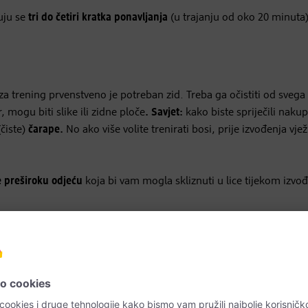
uju se
tri do četiri kratka ponavljanja
(u trajanju od oko 20 minuta
 za trening prvenstveno je potreban zid. Treba ga očistiti od svega 
 mogu biti slike ili zidne ploče
. Savjet:
kako biste spriječili nakup
(čiste)
čarape.
No ako više volite trenirati bosi, prije izvođenja vjež
 preširoku odjeću
koja bi vam mogla skliznuti u lice tijekom izvo
oložaju polako rotirajte glavu od jednog ramena prema drugo
jerena prema prsnoj kosti.