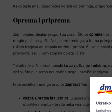
Kako biste imali dugoročne koristi od treninga, preporuč
Oprema i priprema
Zidni pilates idealan je sport za zimu! Što se
opreme
tiče,
moglo pasti na vježbača tijekom treninga, a to, na primjer,
ružnih tragova od stopala na zidu, preporučljivo je nositi 
provjerite jesu li vam stopala doista i čista.
Također je važno imati
prostirku za vježbanje
i
udobnu, ne
vježbi, što nije samo neugodno nego i previše zagrijava.
Prije početka treninga prvo se
zagrijavamo:
vježba 1, vratna
kralježnica
:
u uspravnom sjedećem p
otprilike minutu – brada neka vam uvijek bude usm