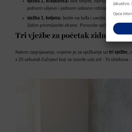
vježba 2, kralježnica:
dok stojite, ispružite ruke u st
jednom ulijevo i jednom udesno rotirajućim pokreti
vježba 3, koljena:
lezite na leđa i savijte noge. Povu
Zatim promijenite strane. Ponovite vježbu ukupno tr
Tri vježbe za početak zidnog pila
Nakon zagrijavanja, vrijeme je za vježbanje uz
tri vježbe,
o
x 20 sekundi čučnjevi koji se izvode uza zid - 10 sklekova 