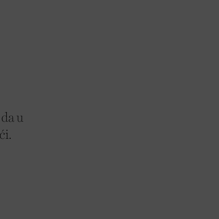
 da u
ći.