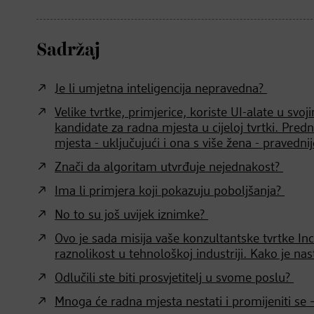
Sadržaj
Je li umjetna inteligencija nepravedna?
Velike tvrtke, primjerice, koriste UI-alate u svo
kandidate za radna mjesta u cijeloj tvrtki. Predn
mjesta - uključujući i ona s više žena - pravedni
Znači da algoritam utvrđuje nejednakost?
Ima li primjera koji pokazuju poboljšanja?
No to su još uvijek iznimke?
Ovo je sada misija vaše konzultantske tvrtke Inc
raznolikost u tehnološkoj industriji. Kako je na
Odlučili ste biti prosvjetitelj u svome poslu?
Mnoga će radna mjesta nestati i promijeniti se – 