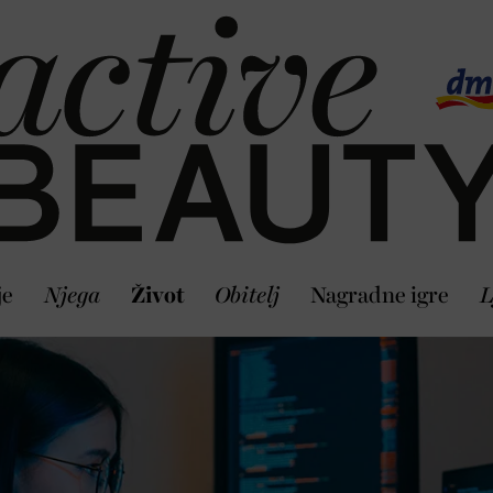
je
Njega
Život
Obitelj
Nagradne igre
L