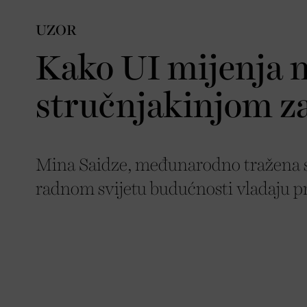
UZOR
Kako UI mijenja n
stručnjakinjom z
Mina Saidze, međunarodno tražena st
radnom svijetu budućnosti vladaju pr