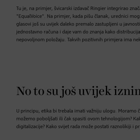
Tu je, na primjer, švicarski izdavač Ringier integrirao znač
"EqualVoice". Na primjer, kada pišu članak, urednici mogu
glasovi još su uvijek daleko premalo zastupljeni u javnos
jednostavno računa i daje vam do znanja kako distribucija
nepovoljnom položaju. Takvih pozitivnih primjera ima nek
No to su još uvijek izn
U principu, etika bi trebala imati važniju ulogu. Moramo č
možemo poboljšati ili čak spasiti ovom tehnologijom? Ka
digitalizacije? Kako svijet rada može postati raznolikiji i p