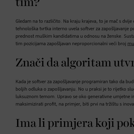
tim?
Gledam na to različito. Na kraju krajeva, to je mač s dvije
tehnološka tvrtka interno uvela softver za zapošljavanje
prednost muškim kandidatima u odnosu na ženske. Sustav j
tim pozicijama zapošljavan neproporcionalni veći broj
mu
Znači da algoritam utv
Kada je softver za zapošljavanje programiran tako da bu
boljih odluka o zapošljavanju. No u praksi je to rijetko sl
luksuznom temom. Upravo se oko generativne umjetne intel
maksimizirati profit, na primjer, biti prvi na tržištu s inov
Ima li primjera koji po