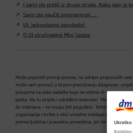
I sami ste prešli iz druge struke. Kako vam je t
Sami ste naučili programirati …
UI: jednostavno isprobajte!
O UI-stručnjakinji Mini Saidze
Može pojasniti princip poreza, na zahtjev preporučiti neki 
može vam pomoći u brzom preciziranju dijagnoze: umjetna 
preuzima na sebe zadatke koje ne volimo ili su monotoni i
jezika. No tu prijete i određeni nedostaci. Mediji sve viš
do inženjera – svi mogu biti pogođeni. Tehnološka stručnj
organizacije i tvrtke o etici umjetne inteligencije i diver
prema ljudima i pravedno provedena, pri čemu su prava 