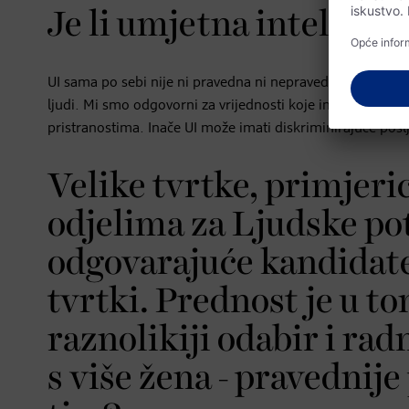
Je li umjetna inteligen
UI sama po sebi nije ni pravedna ni nepravedna, nego je ona
ljudi. Mi smo odgovorni za vrijednosti koje ima i mi se
pristranostima. Inače UI može imati diskriminirajuće posl
Velike tvrtke, primjeric
odjelima za Ljudske pot
odgovarajuće kandidate 
tvrtki. Prednost je u t
raznolikiji odabir i rad
s više žena - pravednije