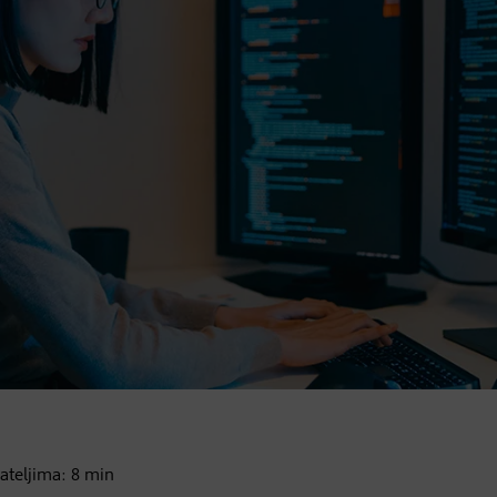
ijateljima:
8
min