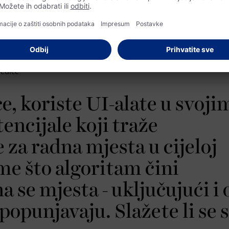
cija nepravedna?
 društvena igra. Tehnologija nikada nije bila neutralna, jer su je
 među sobom moramo pitati kako se nositi s našim predrasudama i
jedice.
e, koriste UI-alate u svoji
encijale koji traže
za radna mjesta u cijeloj
ome što algoritam čini
na se mjesta - uključujući i
 popunjavaju. Slažete li se s