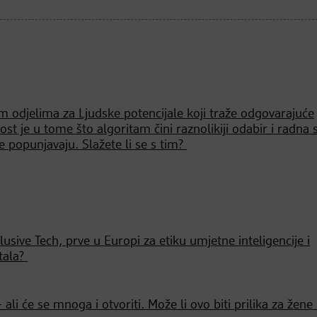
jim odjelima za Ljudske potencijale koji traže odgovarajuće
ost je u tome što algoritam čini raznolikiji odabir i radna 
je popunjavaju. Slažete li se s tim?
lusive Tech, prve u Europi za etiku umjetne inteligencije i
stala?
ali će se mnoga i otvoriti. Može li ovo biti prilika za žene