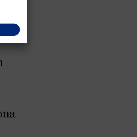
 stvorili
 našim
m
 ona