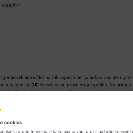
o uspjelo?
zgodan reklamni film pa čak i spasiti nečiju ljubav, ako ste u potr
inteligencija (UI) čovječanstvu pruža brojne prilike. Na primjer,
li tako što u nekoliko sekundi može prevesti neki tekst s englesk
e izvještavaju o planiranim otpuštanjima, i to od poreznih pomoćni
akinja Mina Saidze savjetuje u sklopu svoje tvrtke tehnološke
zitetu. Ova 31-ogodišnjakinja bi željela da ova smjena bude naklonje
žena osobito važna tema.