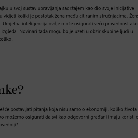
ajku u svoj sustav upravljanja sadržajem kao dio svoje inicijative
 vidjeti koliki je postotak žena među citiranim stručnjacima. Žen
ti. Umjetna inteligencija ovdje može osigurati veću pravednost ako
 izgleda. Novinari tada mogu bolje uzeti u obzir skupine ljudi u
oliko.
imke?
ešće postavljati pitanja koja nisu samo o ekonomiji: koliko života
ko možemo osigurati da svi kao odgovorni građani imaju koristi 
ravedniji?