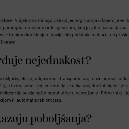
 oštrice. Vidjeli smo mnogo više od jednog slučaja u kojem je veli
 potpomognut umjetnom inteligencijom, koji je zatim jasno davao
e treniran korištenjem povijesnih podataka o obuci, a u prošlos
škaraca
.
rđuje nejednakost?
de uključiv, etičan, odgovoran i transparentan, može pomoći u d
učaj, a to ima veze s činjenicom da se etika umjetne inteligencije 
igencije odvija nešto poput utrke u naoružanju. Primarni cilj j
acijom ili automatizirati procese.
kazuju poboljšanja?