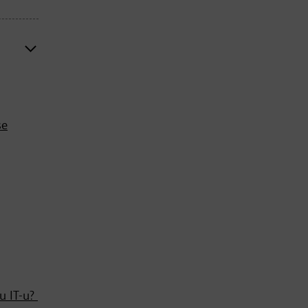
se
 u IT-u?