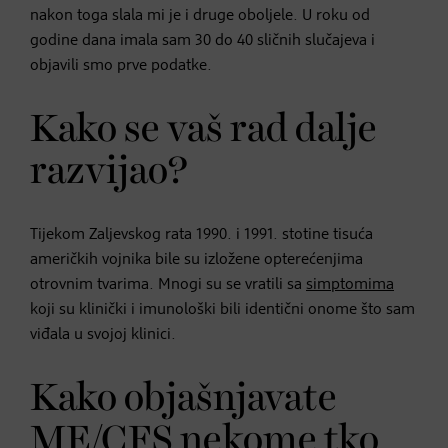
nakon toga slala mi je i druge oboljele. U roku od
godine dana imala sam 30 do 40 sličnih slučajeva i
objavili smo prve podatke.
Kako se vaš rad dalje
razvijao?
Tijekom Zaljevskog rata 1990. i 1991. stotine tisuća
američkih vojnika bile su izložene opterećenjima
otrovnim tvarima. Mnogi su se vratili sa
simptomima
koji su klinički i imunološki bili identični onome što sam
viđala u svojoj klinici.
Kako objašnjavate
ME/CFS nekome tko