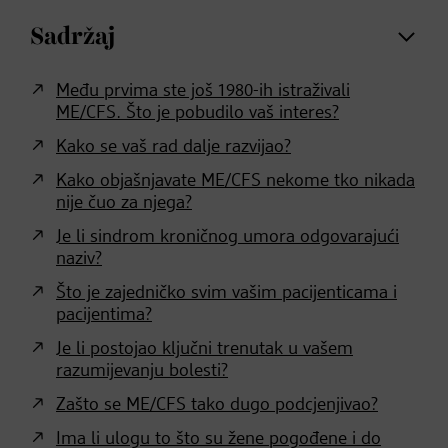
Sadržaj
Među prvima ste još 1980-ih istraživali
ME/CFS. Što je pobudilo vaš interes?
Kako se vaš rad dalje razvijao?
Kako objašnjavate ME/CFS nekome tko nikada
nije čuo za njega?
Je li sindrom kroničnog umora odgovarajući
naziv?
Što je zajedničko svim vašim pacijenticama i
pacijentima?
Je li postojao ključni trenutak u vašem
razumijevanju bolesti?
Zašto se ME/CFS tako dugo podcjenjivao?
Ima li ulogu to što su žene pogođene i do