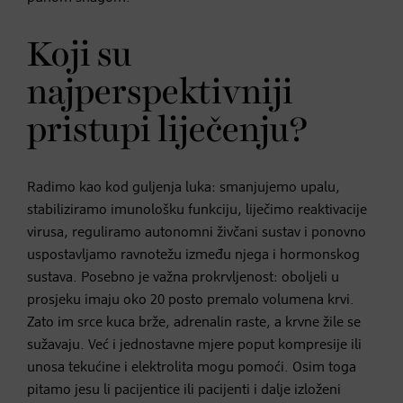
Koji su
najperspektivniji
pristupi liječenju?
Radimo kao kod guljenja luka: smanjujemo upalu,
stabiliziramo imunološku funkciju, liječimo reaktivacije
virusa, reguliramo autonomni živčani sustav i ponovno
uspostavljamo ravnotežu između njega i hormonskog
sustava. Posebno je važna prokrvljenost: oboljeli u
prosjeku imaju oko 20 posto premalo volumena krvi.
Zato im srce kuca brže, adrenalin raste, a krvne žile se
sužavaju. Već i jednostavne mjere poput kompresije ili
unosa tekućine i elektrolita mogu pomoći. Osim toga
pitamo jesu li pacijentice ili pacijenti i dalje izloženi