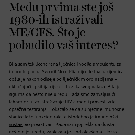
Među prvima ste još
1980-ih istraživali
ME/CFS. Što je
pobudilo vaš interes?
Bila sam tek licencirana liječnica i vodila ambulantu za
imunologiju na Sveučilištu u Miamiju. Jedna pacijentica
došla je nakon odiseje po liječničkim ordinacijama –
uključujući i psihijatrijske – bez ikakvog nalaza. Bila je
sigurna da nešto nije u redu. Tada smo zahvaljujući
laboratoriju za istraživanje HIV-a mogli provesti vrlo
opsežna testiranja. Pokazalo se da su njezine imunosne
stanice loše funkcionirale, a istodobno je
imunološki
sustav
bio preaktivan. Kada sam joj rekla da doista
nešto nije u redu, zaplakala je – od olakšanja. Ubrzo