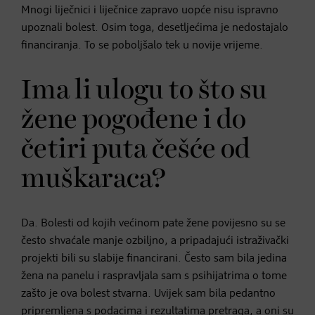
Mnogi liječnici i liječnice zapravo uopće nisu ispravno
upoznali bolest. Osim toga, desetljećima je nedostajalo
financiranja. To se poboljšalo tek u novije vrijeme.
Ima li ulogu to što su
žene pogođene i do
četiri puta češće od
muškaraca?
Da. Bolesti od kojih većinom pate žene povijesno su se
često shvaćale manje ozbiljno, a pripadajući istraživački
projekti bili su slabije financirani. Često sam bila jedina
žena na panelu i raspravljala sam s psihijatrima o tome
zašto je ova bolest stvarna. Uvijek sam bila pedantno
pripremljena s podacima i rezultatima pretraga, a oni su