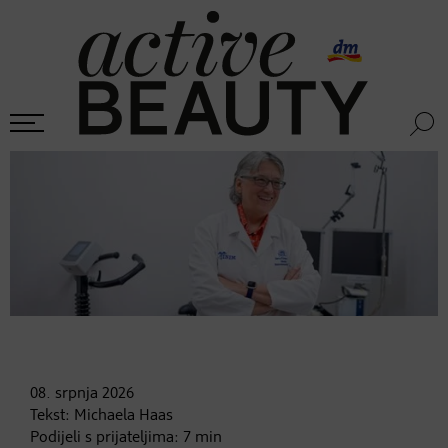
08. srpnja
2026
Tekst:
Michaela Haas
Podijeli s prijateljima:
7
min