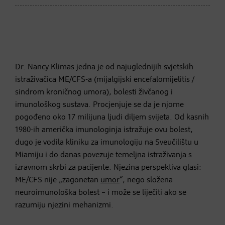
Dr. Nancy Klimas jedna je od najuglednijih svjetskih
istraživačica ME/CFS-a (mijalgijski encefalomijelitis /
sindrom kroničnog umora), bolesti živčanog i
imunološkog sustava. Procjenjuje se da je njome
pogođeno oko 17 milijuna ljudi diljem svijeta. Od kasnih
1980-ih američka imunologinja istražuje ovu bolest,
dugo je vodila kliniku za imunologiju na Sveučilištu u
Miamiju i do danas povezuje temeljna istraživanja s
izravnom skrbi za pacijente. Njezina perspektiva glasi:
ME/CFS nije „zagonetan
umor
“, nego složena
neuroimunološka bolest – i može se liječiti ako se
razumiju njezini mehanizmi.