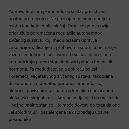
Zapravo to da im je imunološki sustav preaktivan i
upalno promijenjen. Ne poznajem nijednu oboljelu
osobu kod koje to nije slučaj. Tome se gotovo uvijek
pridružuje poremećena regulacija autonomnog
živčanog sustava, koji među ostalim upravlja
cirkulacijom, disanjem, probavom i snom, a ne manje
važno i endokrinim sustavom. Ti sustavi neprestano
komuniciraju putem signalnih tvari poput citokina ili
hormona. Ta međudjelovanja pokreću bolest.
Poremećaj vegetativnog živčanog sustava, takozvana
disautonomija, dodatno pridonosi imunološkoj
aktivaciji povišenim razinama adrenalina i pojačanom
aktivnošću simpatikusa. Adrenalin djeluje i na mastocite
– važne upalne stanice – te može dovesti do toga da one
„eksplodiraju“ i bez alergena te oslobađaju upalne
posrednike.