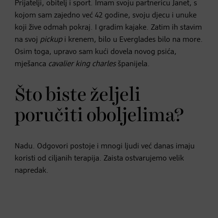
Prijatelji, obitelj i sport. Imam svoju partnericu Janet, s
kojom sam zajedno već 42 godine, svoju djecu i unuke
koji žive odmah pokraj. I gradim kajake. Zatim ih stavim
na svoj
pickup
i krenem, bilo u Everglades bilo na more.
Osim toga, upravo sam kući dovela novog psića,
mješanca
cavalier king charles
španijela.
Što biste željeli
poručiti oboljelima?
Nadu. Odgovori postoje i mnogi ljudi već danas imaju
koristi od ciljanih terapija. Zaista ostvarujemo velik
napredak.