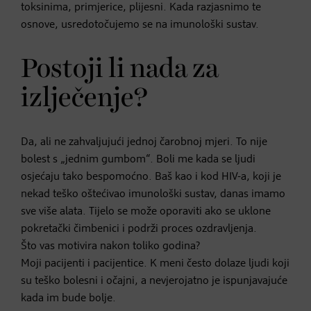
toksinima, primjerice, plijesni. Kada razjasnimo te
osnove, usredotočujemo se na imunološki sustav.
Postoji li nada za
izlječenje?
Da, ali ne zahvaljujući jednoj čarobnoj mjeri. To nije
bolest s „jednim gumbom“. Boli me kada se ljudi
osjećaju tako bespomoćno. Baš kao i kod HIV-a, koji je
nekad teško oštećivao imunološki sustav, danas imamo
sve više alata. Tijelo se može oporaviti ako se uklone
pokretački čimbenici i podrži proces ozdravljenja.
Što vas motivira nakon toliko godina?
Moji pacijenti i pacijentice. K meni često dolaze ljudi koji
su teško bolesni i očajni, a nevjerojatno je ispunjavajuće
kada im bude bolje.