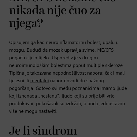
nikada nije čuo za
njega?
Opisujem ga kao neuroinflamatornu bolest, upalu u
mozgu. Budući da mozak upravlja svime, ME/CFS
pogađa cijelo tijelo. Usporediv je s drugim
neuroimunološkim bolestima poput multiple skleroze.
Tipična je takozvana nepodnošljivost napora: čak i mali
tjelesni ili
mentalni
napor dovodi do snažnog
pogoršanja. Gotovo svi među poznanicima imamo ljude
koji iznenada „nestanu“, ljude koji su prije bili vrlo
produktivni, pokušavali su izdržati, a onda jednostavno
više ne mogu nastaviti.
Je li sindrom