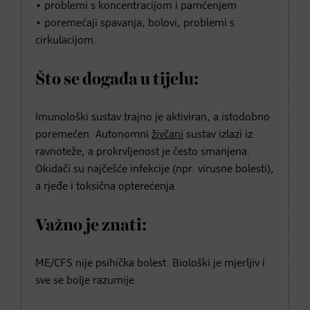
• problemi s koncentracijom i pamćenjem
• poremećaji spavanja, bolovi, problemi s
cirkulacijom.
Što se događa u tijelu:
Imunološki sustav trajno je aktiviran, a istodobno
poremećen. Autonomni
živčani
sustav izlazi iz
ravnoteže, a prokrvljenost je često smanjena.
Okidači su najčešće infekcije (npr. virusne bolesti),
a rjeđe i toksična opterećenja.
Važno je znati:
ME/CFS nije psihička bolest. Biološki je mjerljiv i
sve se bolje razumije.