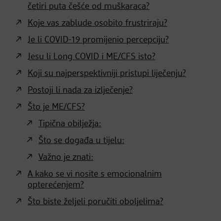
četiri puta češće od muškaraca?
Koje vas zablude osobito frustriraju?
Je li COVID-19 promijenio percepciju?
Jesu li Long COVID i ME/CFS isto?
Koji su najperspektivniji pristupi liječenju?
Postoji li nada za izlječenje?
Što je ME/CFS?
Tipična obilježja:
Što se događa u tijelu:
Važno je znati:
A kako se vi nosite s emocionalnim
opterećenjem?
Što biste željeli poručiti oboljelima?