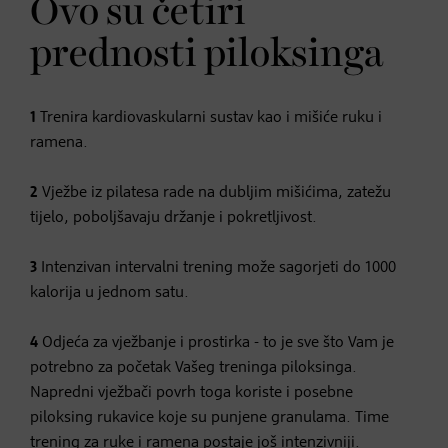
Ovo su četiri
prednosti piloksinga
1
Trenira kardiovaskularni sustav kao i mišiće ruku i
ramena.
2
Vježbe iz pilatesa rade na dubljim mišićima, zatežu
tijelo, poboljšavaju držanje i pokretljivost.
3
Intenzivan intervalni trening može sagorjeti do 1000
kalorija u jednom satu.
4
Odjeća za vježbanje i prostirka - to je sve što Vam je
potrebno za početak Vašeg treninga piloksinga.
Napredni vježbači povrh toga koriste i posebne
piloksing rukavice koje su punjene granulama. Time
trening
za ruke i ramena postaje još intenzivniji.