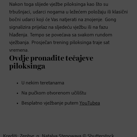
Nakon toga slijede vježbe piloksinga kao što su
trbušnjaci, udarci nogama u ležećem položaju ili klasični
bočni udarci koji će Vas natjerati na znojenje. Gong
signalizira prijelaz na sljedeću vježbu ili na fazu
hlađenja. Tempo se povećava sa svakom rundom
vježbanja. Prosječan trening piloksinga traje sat
vremena.
Ovdje pronađite tečajeve
piloksinga
U nekim teretanama
Na pučkom otvorenom učilištu
Besplatno vježbanje putem
YouTubea
Krediti: Zephyr_p, Natalya Stepowaya © Shutterstock