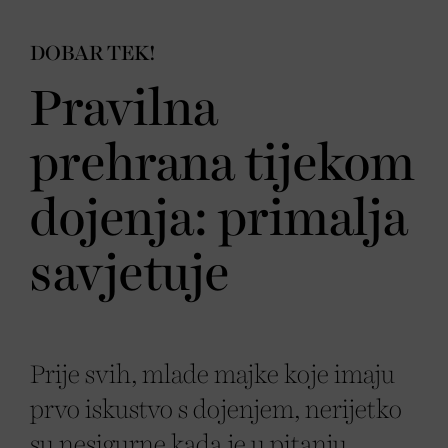
DOBAR TEK!
Pravilna
prehrana tijekom
dojenja: primalja
savjetuje
Prije svih, mlade majke koje imaju
prvo iskustvo s dojenjem, nerijetko
su nesigurne kada je u pitanju