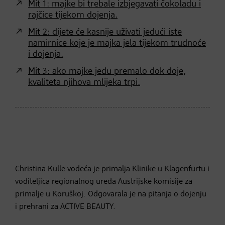
Mit 1: majke bi trebale izbjegavati čokoladu i
rajčice tijekom dojenja.
Mit 2: dijete će kasnije uživati jedući iste
namirnice koje je majka jela tijekom trudnoće
i dojenja.
Mit 3: ako majke jedu premalo dok doje,
kvaliteta njihova mlijeka trpi.
Christina Kulle vodeća je primalja Klinike u Klagenfurtu i
voditeljica regionalnog ureda Austrijske komisije za
primalje u Koruškoj. Odgovarala je na pitanja o dojenju
i prehrani za ACTIVE BEAUTY.