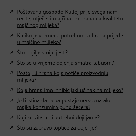
Poštovana gospođo Kulle, prije svega nam
recite, utječe li majčina prehrana na kvalitetu
majčinog mlijeka?
Koliko je vremena potrebno da hrana prijeđe
u majčino mlijeko?
Što dojilje smiju jesti?
Što se u vrijeme dojenja smatra tabuom?
Postoji li hrana koja potiče proizvodnju
mlijeka?
Koja hrana ima inhibicijski učinak na mlijeko?
Je li istina da beba postaje nervozna ako
majka konzumira puno šećera?
Koji su vitamini potrebni dojiljama?
Što su zapravo loptice za dojenje?