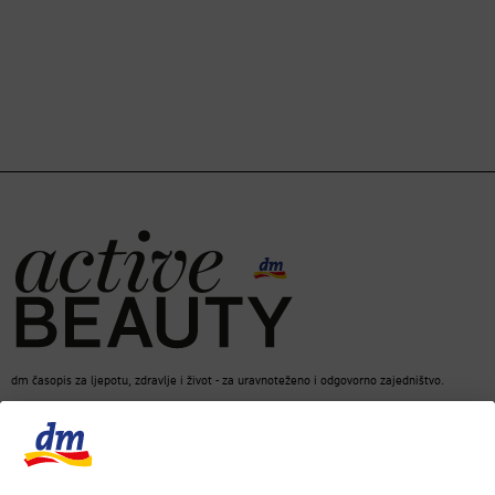
dm časopis za ljepotu, zdravlje i život - za uravnoteženo i odgovorno zajedništvo.