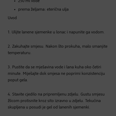
250 ml vode
prema željama: eterična ulja
Uvod
1. Ulijte lanene sjemenke u lonac i napunite ga vodom.
2. Zakuhajte smjesu. Nakon što prokuha, malo smanjite
temperaturu.
3. Pustite da se mješavina vode i lana kuha oko četiri
minute. Miješajte dok smjesa ne poprimi konzistenciju
poput gela.
4. Stavite cjedilo na pripremljenu zdjelu. Gustu smjesu
žlicom protisnite kroz sito izravno u zdjelu. Tekućina
skupljena u posudi je gel od lanenih sjemenki.