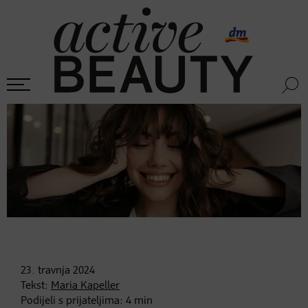
23. travnja
2024
Tekst:
Maria Kapeller
Podijeli s prijateljima:
4
min