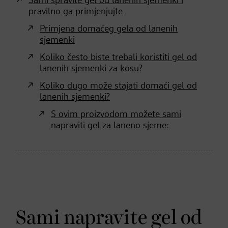
Sami spravite gel od lanenih sjemenki i
pravilno ga primjenjujte
Primjena domaćeg gela od lanenih
sjemenki
Koliko često biste trebali koristiti gel od
lanenih sjemenki za kosu?
Koliko dugo može stajati domaći gel od
lanenih sjemenki?
S ovim proizvodom možete sami
napraviti gel za laneno sjeme:
Sami napravite gel od