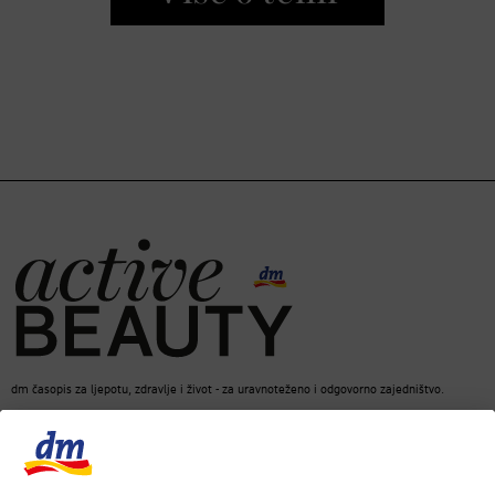
dm časopis za ljepotu, zdravlje i život - za uravnoteženo i odgovorno zajedništvo.