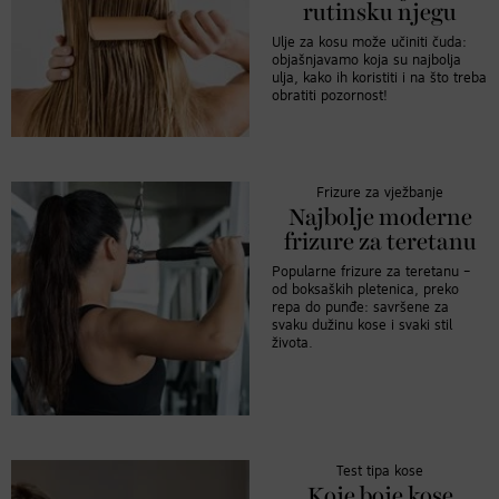
rutinsku njegu
Ulje za kosu može učiniti čuda:
objašnjavamo koja su najbolja
ulja, kako ih koristiti i na što treba
obratiti pozornost!
Frizure za vježbanje
Najbolje moderne
frizure za teretanu
Popularne frizure za teretanu –
od boksaških pletenica, preko
repa do punđe: savršene za
svaku dužinu kose i svaki stil
života.
Test tipa kose
Koje boje kose