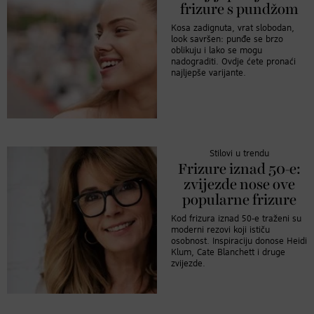
frizure s pundžom
Kosa zadignuta, vrat slobodan,
look savršen: punđe se brzo
oblikuju i lako se mogu
nadograditi. Ovdje ćete pronaći
najljepše varijante.
Stilovi u trendu
Frizure iznad 50-e:
zvijezde nose ove
popularne frizure
Kod frizura iznad 50-e traženi su
moderni rezovi koji ističu
osobnost. Inspiraciju donose Heidi
Klum, Cate Blanchett i druge
zvijezde.