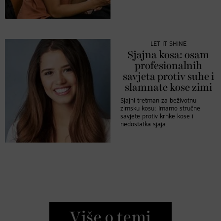
LET IT SHINE
Sjajna kosa: osam
profesionalnih
savjeta protiv suhe i
slamnate kose zimi
Sjajni tretman za beživotnu
zimsku kosu: Imamo stručne
savjete protiv krhke kose i
nedostatka sjaja.
Više o temi