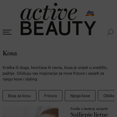
Kosa
Kratka ili duga, kovrčava ili ravna, kosa je uvijek u središtu
pažnje. Očekuju vas inspiracije za nove frizure i savjeti za
njegu kose i styling.
Boja za kosu
Frizura
Njega kose
Oblikov
Punđa u bezbroj varijanti
Najljepše ljetne