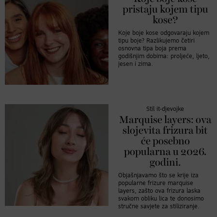
pristaju kojem tipu
kose?
Koje boje kose odgovaraju kojem
tipu boje? Razlikujemo četiri
osnovna tipa boja prema
godišnjim dobima: proljeće, ljeto,
jesen i zima.
Stil it-djevojke
Marquise layers: ova
slojevita frizura bit
će posebno
popularna u 2026.
godini.
Objašnjavamo što se krije iza
popularne frizure marquise
layers, zašto ova frizura laska
svakom obliku lica te donosimo
stručne savjete za stiliziranje.