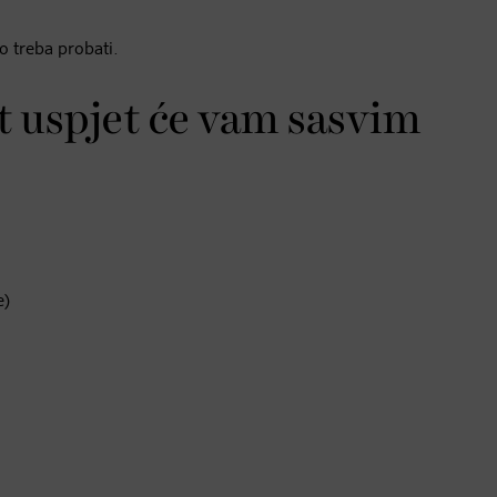
o treba probati.
pt uspjet će vam sasvim
e)