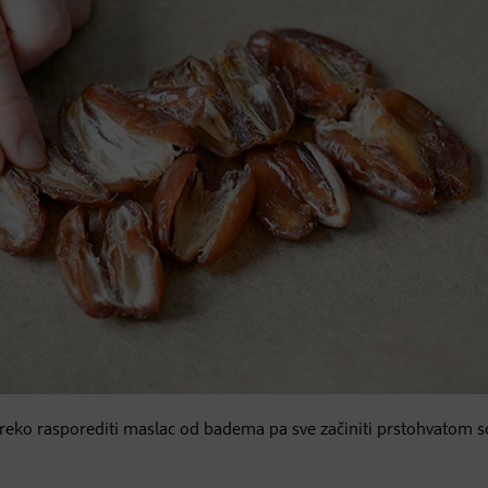
reko rasporediti maslac od badema pa sve začiniti prstohvatom so