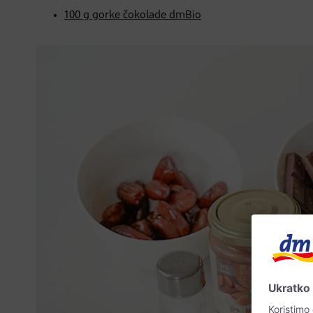
100 g gorke čokolade dmBio