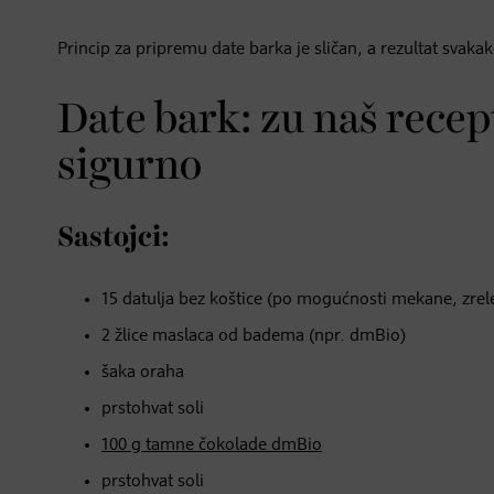
Princip za pripremu date barka je sličan, a rezultat svakak
Date bark: zu naš rece
sigurno
Sastojci:
15 datulja bez koštice (po mogućnosti mekane, zrel
2 žlice maslaca od badema (npr. dmBio)
šaka oraha
prstohvat soli
100 g tamne čokolade dmBio
prstohvat soli