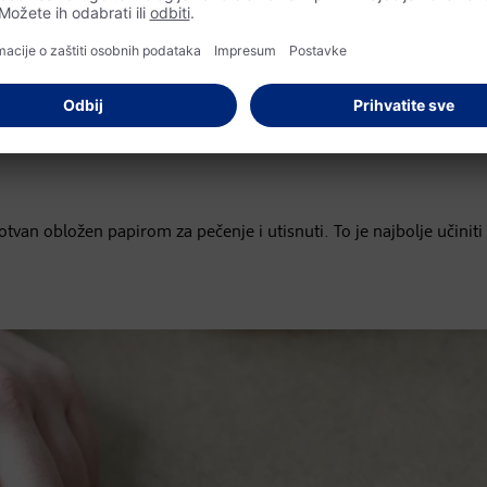
rotvan obložen papirom za pečenje i utisnuti. To je najbolje učiniti