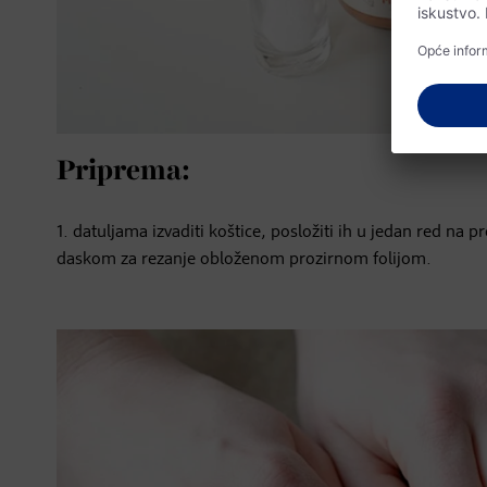
Priprema:
1. datuljama izvaditi koštice, posložiti ih u jedan red na p
daskom za rezanje obloženom prozirnom folijom.