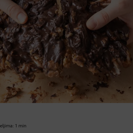
teljima:
1
min