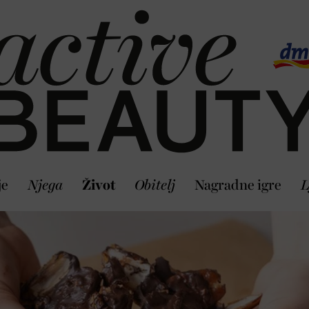
je
Njega
Život
Obitelj
Nagradne igre
L