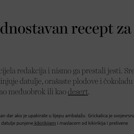
ednostavan recept za
ijela redakcija i nismo ga prestali jesti. S
dinjuje datulje, orašaste plodove i čokoladu
kao međuobrok ili kao
desert
.
lan dar ako je upakirate u lijepu ambalažu. Grickalica je svojevrsn
u datulje punjene
kikirikijem
i maslacem od kikirikija i prelivene