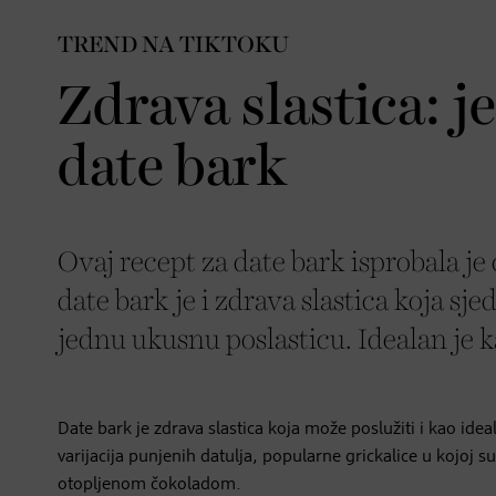
TREND NA TIKTOKU
Zdrava slastica: j
date bark
Ovaj recept za date bark isprobala je c
date bark je i zdrava slastica koja sje
jednu ukusnu poslasticu. Idealan je 
Date bark je zdrava slastica koja može poslužiti i kao idea
varijacija punjenih datulja, popularne grickalice u kojoj s
otopljenom čokoladom.