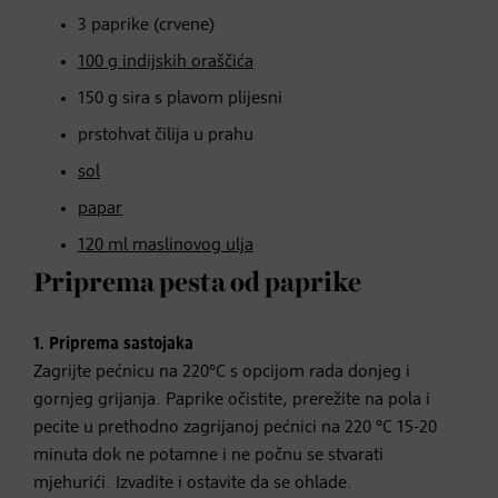
3 paprike (crvene)
100 g indijskih oraščića
150 g sira s plavom plijesni
prstohvat čilija u prahu
sol
papar
120 ml maslinovog ulja
Priprema pesta od paprike
1.
Priprema sastojaka
Zagrijte pećnicu na 220°C s opcijom rada donjeg i
gornjeg grijanja. Paprike očistite, prerežite na pola i
pecite u prethodno zagrijanoj pećnici na 220 °C 15-20
minuta dok ne potamne i ne počnu se stvarati
mjehurići. Izvadite i ostavite da se ohlade.