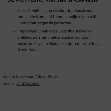
DOMAĆI PESTO: KORISNE INFORMACIJE
Ako više volite biljnu verziju, sir jednostavno
zamijenite istom količinom pahuljica kvasca ili
upotrijebite veganski parmezan.
Pripremljen umak ulijte u sterilne staklenke,
prelijte s pola centimetra maslinovog ulja i
zatvorite. Čuvan u hladnjaku, domaći
pesto
trajat
će oko 14 dana.
Krediti: StockFood / Great Stock!
Oznake:
VEGETARIJANAC