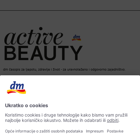
dm časopis za ljepotu, zdravlje i život - za uravnoteženo i odgovorno zajedništvo.
dm Online Shop
Kontakt
ACTIVE BEAUTY dm časopis
Impresum