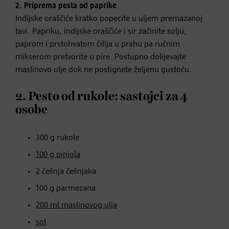
2.
Priprema pesta od paprike
Indijske oraščiće kratko popecite u uljem premazanoj
tavi. Papriku, indijske oraščiće i sir začinite solju,
paprom i prstohvatom čilija u prahu pa ručnim
mikserom pretvorite u pire. Postupno dolijevajte
maslinovo ulje dok ne postignete željenu gustoću.
2. Pesto od rukole: sastojci za 4
osobe
300 g rukole
100 g pinjola
2 češnja češnjaka
100 g parmezana
200 ml maslinovog ulja
sol