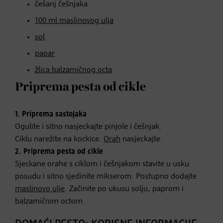
češanj češnjaka
100 ml maslinovog ulja
sol
papar
žlica balzamičnog octa
Priprema pesta od cikle
1.
Priprema sastojaka
Ogulite i sitno nasjeckajte pinjole i češnjak.
Ciklu narežite na kockice.
Orah
nasjeckajte.
2.
Priprema pesta od cikle
Sjeckane orahe s ciklom i češnjakom stavite u usku
posudu i sitno sjedinite mikserom. Postupno dodajte
maslinovo ulje
. Začinite po ukusu solju, paprom i
balzamičnim octom.