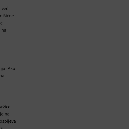
, već
mišićne
se
u na
nja. Ako
ena
vržice
je na
ospijeva
 u