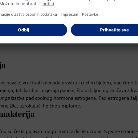
ja
ve navale, vrući val iznenada prostruji cijelim tijelom, nad čime ž
jenja, tahikardije i osjećaja panike, što ozbiljno ograničava zdrav
unge
izaziva pad spolnog hormona estrogena. Pad estrogena šalj
krvne žile, uzrokujući tipične simptome.
imakterija
čno su česta pojava i mogu imati različite uzroke. S jedne strane, 