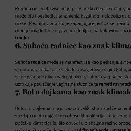
Premda ne jedete više nego prije, ne krećete se manje, bro
može biti i posljedica smanjenja bazalnog metabolizma 
mase. Međutim, ono što je zapanjujuće jest da se masno tki
mnoge mlađe žene uglavnom debljaju na bokovima, bedrima
trbuhu
.
6. Suhoća rodnice kao znak klima
Suhoća rodnice
može se manifestirati kao peckanje, svrbe
simptoma, svakako se trebate posavjetovati s ginekologom k
se ne pronađe nikakav drugi uzrok, suhoću vaginalne slu
uzrokuje povlačenje vaginalne sluznice te
remeti ravnotež
7. Bol u dojkama kao znak klimak
Bolovi u dojkama mogu izazvati veliki strah kod žena jer
spadaju među najčešće znakove klimakterija. To je zbog 
početku klimakterija, što dovodi u disbalans razine prog
u dojke, što može dovesti do
zadržavanja vode
i
stvaranja