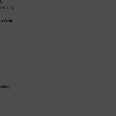
U
izostati,
to često
alikuju