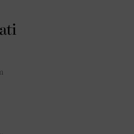
ati
m