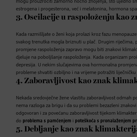
mogu prouzročiti zamorno noćno znojenja, što ujedno sm
estrogena i progesterona, već i melatonina, hormona spa
3. Oscilacije u raspoloženju kao 
Kada razmišljate o ženi koja prolazi kroz fazu menopauze, 
svakog trenutka mogla briznuti u plač. Drugim riječima, 
promjene raspoloženja zapravo mogu biti znakovi klimak
djeluje na poboljšanje raspoloženja. Kada organizam proi
depresija. U nekim slučajevima ova hormonalna promjena
probleme shvatiti ozbiljno i na vrijeme potražiti liječničk
4. Zaboravljivost kao znak klimak
Nekada sredovječne žene vlastitu zaboravljivost odmah p
nema razloga za brigu i da su problemi bezazleni znakovi 
odgovoran i za povećanu zaboravljivost tijekom klimakter
do
problema s pamćenjem
i
poteškoća s pronalaženjem pra
5. Debljanje kao znak klimakterij