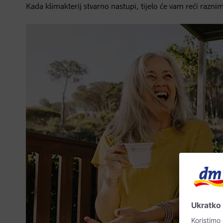
Kada klimakterij stvarno nastupi, tijelo će vam reći razni