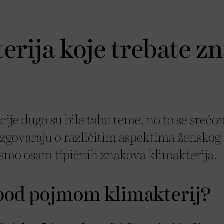
rija koje trebate zn
je dugo su bile tabu teme, no to se srećo
razgovaraju o različitim aspektima ženskog
i smo osam tipičnih znakova klimakterija.
pod pojmom klimakterij?