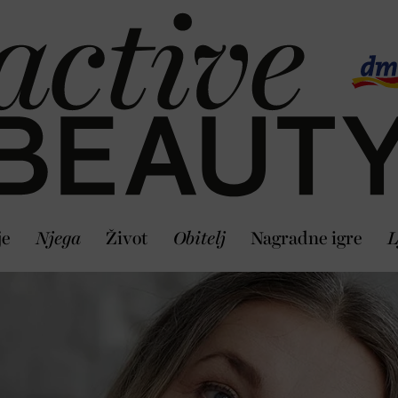
je
Njega
Život
Obitelj
Nagradne igre
L