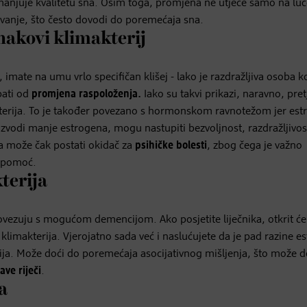
anjuje kvalitetu sna. Osim toga, promjena ne utječe samo na luč
vanje, što često dovodi do poremećaja sna.
znakovi klimakterij
imate na umu vrlo specifičan klišej - lako je razdražljiva osoba ko
pati od
promjena raspoloženja.
Iako su takvi prikazi, naravno, pret
terija. To je također povezano s hormonskom ravnotežom jer est
zvodi manje estrogena, mogu nastupiti bezvoljnost, razdražljivost
 može čak postati okidač za
psihičke bolesti
, zbog čega je važno
u pomoć.
terija
ovezuju s mogućom demencijom. Ako posjetite liječnika, otkrit ć
klimakterija. Vjerojatno sada već i naslućujete da je pad razine e
ija. Može doći do poremećaja asocijativnog mišljenja, što može d
ve riječi
.
a