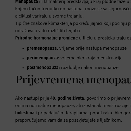
Menopauza
ili klimakterij predstavljaju kraj plodne faze u
kojem točno trenutku on nastupa, može se sa sigurnošću ut
a ciklusi variraju u svome trajanju.
Tipične znakove klimakterija pokreću jajnici koji počinju 
odražava u vidu različitih tegoba.
Prirodne hormonalne promjene
u tijelu u prosjeku traju o
premenopauza:
vrijeme prije nastupa menopauze
perimenopauza:
vrijeme oko kraja menstruacije
postmenopauza:
razdoblje nakon menopauze
Prijevremena menopa
Ako nastupi prije
40. godine života
, govorimo o prijevrem
onima normalne menopauze, ali izostanak menstruacije m
bolestima
i pripadajućim terapijama, poput raka. Ako gore
preporučujemo vam da se posavjetujete s liječnikom.