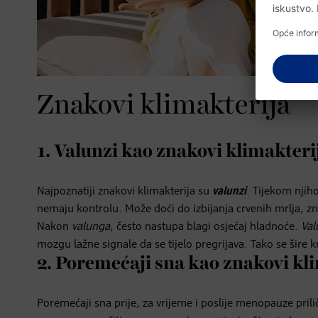
Znakovi klimakterija
1. Valunzi kao znakovi klimakteri
Najpoznatiji znakovi klimakterija su
valunzi
. Tijekom njiho
nemaju kontrolu. Može doći do izbijanja crvenih mrlja, zno
Nakon
valunga
, često nastupa blagi osjećaj hladnoće.
Val
mozgu lažne signale da se tijelo pregrijava. Tako se šire 
2. Poremećaji sna kao znakovi kl
Poremećaji sna prije, za vrijeme i poslije menopauze prili