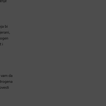
enje
ja bi
jerani,
rogen
 i
e vam da
strogena
ovesti