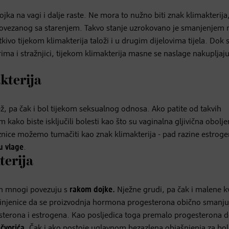
jka na vagi i dalje raste. Ne mora to nužno biti znak klimakterija
povezanog sa starenjem. Takvo stanje uzrokovano je smanjenjem 
vo tijekom klimakterija taloži i u drugim dijelovima tijela. Dok 
 i stražnjici, tijekom klimakterija masne se naslage nakupljaj
kterija
ž, pa čak i bol tijekom seksualnog odnosa. Ako patite od takvih
ako biste isključili bolesti kao što su vaginalna gljivična obolje
znice možemo tumačiti kao znak klimakterija - pad razine estrog
u vlage
.
terija
 ih mnogi povezuju s
rakom dojke.
Nježne grudi, pa čak i malene k
činjenice da se proizvodnja hormona progesterona obično smanju
esterona i estrogena. Kao posljedica toga premalo progesterona d
 čvorića
. Čak i ako postoje uglavnom bezazlena objašnjenja za bol