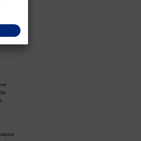
ene
lje.
e
valunzi