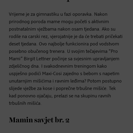
Vrijeme je za gimnastiku u fazi oporavka. Nakon
prirodnog poroda mame mogu početi s aktivnim
postnatalnim vježbama nakon osam tjedana. Ako su
rodile na carski rez, vjerojatnije je da će trebati pričekati
deset tjedana. Ovo najbolje funkcionira pod vodstvom
posebno obučenog trenera. U svojim tečajevima “Pro
Mami” Birgit Lettner počinje sa svjesnim upravljanjem
zdjeličnog dna. I svakodnevnim treningom kako
uspješno podići Maxi-Cosi zajedno s bebom s napetim
unutarnjim mišićima i ravnim leđima? Potom postupno
slijede vježbe za kose i poprečne trbušne mišiće. Tek
kad ponovno ojačaju, prelazi se na skupinu ravnih
trbušnih mišića.
Mamin savjet br. 2