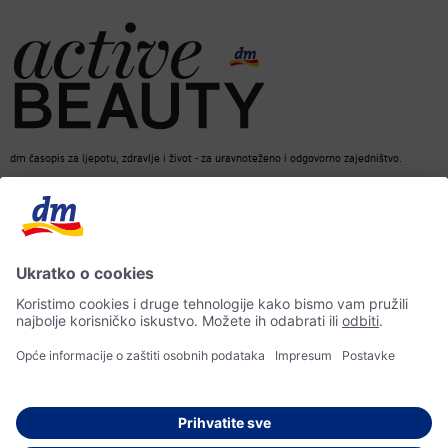
dm časopis za ljepotu, zdravlje i život - za uravnoteženo i odgovorno zajedništvo.
dm Online Shop
Kontakt
ACTIVE BEAUTY dm časopis
Impresum
Zaštita osobnih podataka
Izjava o pristupačnosti
UI-smjernice