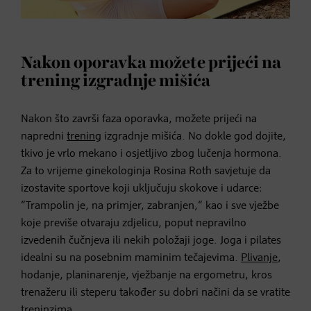
Nakon oporavka možete prijeći na
trening izgradnje mišića
Nakon što završi faza oporavka, možete prijeći na
napredni
trening
izgradnje mišića. No dokle god dojite,
tkivo je vrlo mekano i osjetljivo zbog lučenja hormona.
Za to vrijeme ginekologinja Rosina Roth savjetuje da
izostavite sportove koji uključuju skokove i udarce:
“Trampolin je, na primjer, zabranjen,“ kao i sve vježbe
koje previše otvaraju zdjelicu, poput nepravilno
izvedenih čučnjeva ili nekih položaji joge. Joga i pilates
idealni su na posebnim maminim tečajevima.
Plivanje
,
hodanje, planinarenje, vježbanje na ergometru, kros
trenažeru ili steperu također su dobri načini da se vratite
treninzima.