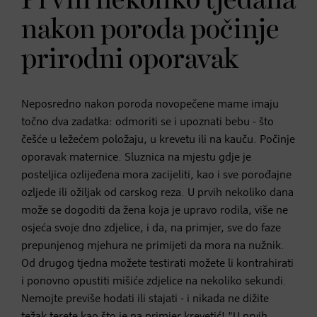
Prvih nekoliko tjedana
nakon poroda počinje
prirodni oporavak
Neposredno nakon poroda novopečene mame imaju
točno dva zadatka: odmoriti se i upoznati bebu - što
češće u ležećem položaju, u krevetu ili na kauču. Počinje
oporavak maternice. Sluznica na mjestu gdje je
posteljica ozlijeđena mora zacijeliti, kao i sve porođajne
ozljede ili ožiljak od carskog reza. U prvih nekoliko dana
može se dogoditi da žena koja je upravo rodila, više ne
osjeća svoje dno zdjelice, i da, na primjer, sve do faze
prepunjenog mjehura ne primijeti da mora na nužnik.
Od drugog tjedna možete testirati možete li kontrahirati
i ponovno opustiti mišiće zdjelice na nekoliko sekundi.
Nemojte previše hodati ili stajati - i nikada ne dižite
težak terete kao što je na primjer krevetić! "U prvih