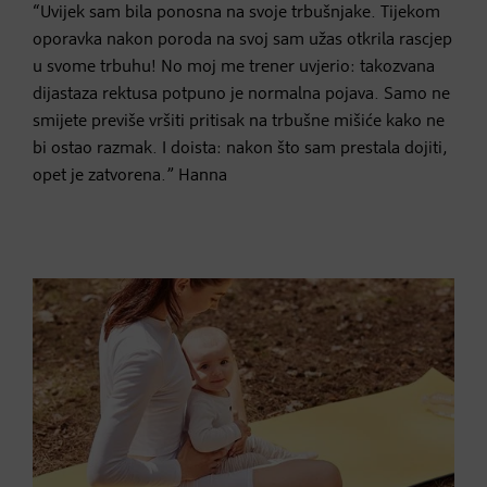
“Uvijek sam bila ponosna na svoje trbušnjake. Tijekom
oporavka nakon poroda na svoj sam užas otkrila rascjep
u svome trbuhu! No moj me trener uvjerio: takozvana
dijastaza rektusa potpuno je normalna pojava. Samo ne
smijete previše vršiti pritisak na trbušne mišiće kako ne
bi ostao razmak. I doista: nakon što sam prestala dojiti,
opet je zatvorena.” Hanna