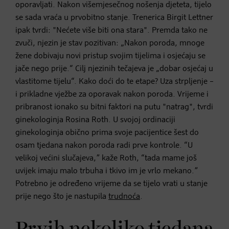
oporavljati. Nakon višemjesečnog nošenja djeteta, tijelo
se sada vraća u prvobitno stanje. Trenerica Birgit Lettner
ipak tvrdi: "Nećete više biti ona stara". Premda tako ne
zvuči, njezin je stav pozitivan: „Nakon poroda, mnoge
žene dobivaju novi pristup svojim tijelima i osjećaju se
jače nego prije.“ Cilj njezinih tečajeva je „dobar osjećaj u
vlastitome tijelu“. Kako doći do te etape? Uza strpljenje –
i prikladne vježbe za oporavak nakon poroda. Vrijeme i
pribranost ionako su bitni faktori na putu "natrag", tvrdi
ginekologinja Rosina Roth. U svojoj ordinaciji
ginekologinja obično prima svoje pacijentice šest do
osam tjedana nakon poroda radi prve kontrole. “U
velikoj većini slučajeva,” kaže Roth, “tada mame još
uvijek imaju malo trbuha i tkivo im je vrlo mekano.”
Potrebno je određeno vrijeme da se tijelo vrati u stanje
prije nego što je nastupila
trudnoća
.