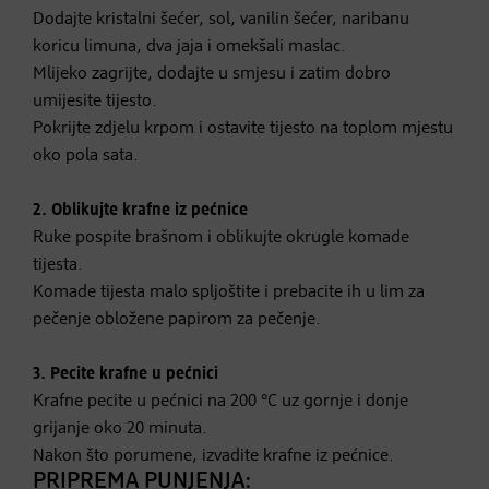
Dodajte kristalni šećer, sol, vanilin šećer, naribanu
koricu limuna, dva jaja i omekšali maslac.
Mlijeko zagrijte, dodajte u smjesu i zatim dobro
umijesite tijesto.
Pokrijte zdjelu krpom i ostavite tijesto na toplom mjestu
oko pola sata.
2. Oblikujte
krafne iz pećnice
Ruke pospite brašnom i oblikujte okrugle komade
tijesta.
Komade tijesta malo spljoštite i prebacite ih u lim za
pečenje obložene papirom za pečenje.
3. Pecite krafne u pećnici
Krafne pecite u pećnici na 200 °C uz gornje i donje
grijanje oko 20 minuta.
Nakon što porumene, izvadite krafne iz pećnice.
PRIPREMA PUNJENJA: