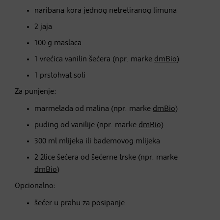
naribana kora jednog netretiranog limuna
2 jaja
100 g maslaca
1 vrećica vanilin šećera (npr. marke
dmBio
)
1 prstohvat soli
Za punjenje:
marmelada od malina (npr. marke
dmBio
)
puding od vanilije (npr. marke
dmBio
)
300 ml mlijeka ili bademovog mlijeka
2 žlice šećera od šećerne trske (npr. marke
dmBio
)
Opcionalno:
šećer u prahu za posipanje