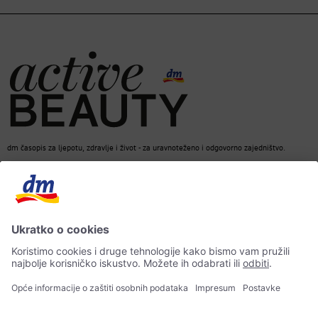
dm časopis za ljepotu, zdravlje i život - za uravnoteženo i odgovorno zajedništvo.
dm Online Shop
Kontakt
ACTIVE BEAUTY dm časopis
Impresum