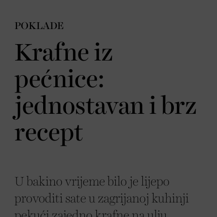
POKLADE
Krafne iz
pećnice:
jednostavan i brz
recept
U bakino vrijeme bilo je lijepo
provoditi sate u zagrijanoj kuhinji
pekući zajedno krafne na ulju.