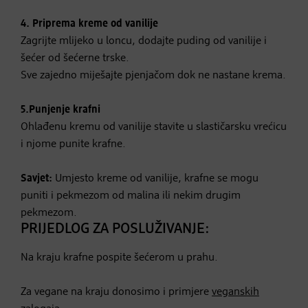
4. Priprema kreme od vanilije
Zagrijte mlijeko u loncu, dodajte puding od vanilije i
šećer od šećerne trske.
Sve zajedno miješajte pjenjačom dok ne nastane krema.
5.Punjenje krafni
Ohlađenu kremu od vanilije stavite u slastičarsku vrećicu
i njome punite krafne.
Savjet:
Umjesto kreme od vanilije, krafne se mogu
puniti i pekmezom od malina ili nekim drugim
pekmezom.
PRIJEDLOG ZA POSLUŽIVANJE:
Na kraju krafne pospite šećerom u prahu.
Za vegane na kraju donosimo i primjere
veganskih