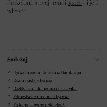
funkcionira ovaj trendi
sport
– i je li
zdrav?
Sadržaj
Hyrox: trend u fitnessu iz Hamburga
Osam postaja hyroxa
Razlika između hyroxa i CrossFita
Zdravstvene prednosti hyroxa
Za koga je hyrox prikladan?