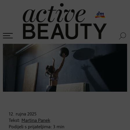
12. rujna
2025
Tekst:
Martina Panek
Podijeli s prijateljima:
3
min