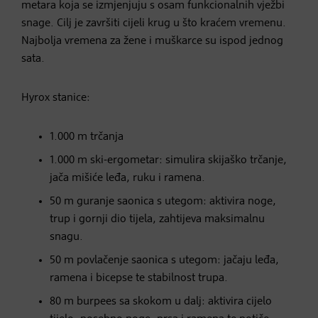
metara koja se izmjenjuju s osam funkcionalnih vježbi
snage. Cilj je završiti cijeli krug u što kraćem vremenu.
Najbolja vremena za žene i muškarce su ispod jednog
sata.
Hyrox stanice:
1.000 m trčanja
1.000 m ski-ergometar: simulira skijaško trčanje,
jača mišiće leđa, ruku i ramena.
50 m guranje saonica s utegom: aktivira noge,
trup i gornji dio tijela, zahtijeva maksimalnu
snagu.
50 m povlačenje saonica s utegom: jačaju leđa,
ramena i bicepse te stabilnost trupa.
80 m burpees sa skokom u dalj: aktivira cijelo