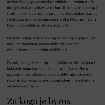
no istraživanja pokazuju da kombinirani trening može
donijeti značajne zdravstvene koristi. Intervalni trening i
različiti tipovi opterećenja jačaju kardiovaskularni sustav
i poboljšavaju maksimalan unos kisika (VO2max), što je
ključni pokazatelj aerobne izdržljivosti.
Elementi snage u hyroxu jačaju mišiće cijelog tijela, od
nogu do ramena te potiču maksimalnu snagu,
eksplozivnost i anaerobnu izdržljivost.
Za početnike je važno izgraditi stabilne mišiće koljena i
leđa prije nego što se upuste u hyrox. Sve
vježbe
u
programu osmišljene su tako da aktiviraju više mišićnih
skupina, što može pomoći u svakodnevnim pokretima i
održavanju zdravlja.
Za koga je hyrox