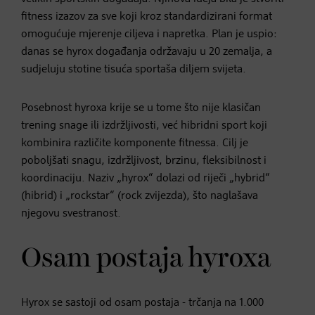
fitness izazov za sve koji kroz standardizirani format
omogućuje mjerenje ciljeva i napretka. Plan je uspio:
danas se hyrox događanja održavaju u 20 zemalja, a
sudjeluju stotine tisuća sportaša diljem svijeta.
Posebnost hyroxa krije se u tome što nije klasičan
trening snage ili izdržljivosti, već hibridni sport koji
kombinira različite komponente fitnessa. Cilj je
poboljšati snagu, izdržljivost, brzinu, fleksibilnost i
koordinaciju. Naziv „hyrox“ dolazi od riječi „hybrid“
(hibrid) i „rockstar“ (rock zvijezda), što naglašava
njegovu svestranost.
Osam postaja hyroxa
Hyrox se sastoji od osam postaja - trčanja na 1.000