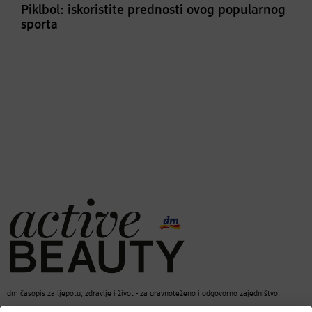
Piklbol: iskoristite prednosti ovog popularnog
sporta
dm časopis za ljepotu, zdravlje i život - za uravnoteženo i odgovorno zajedništvo.