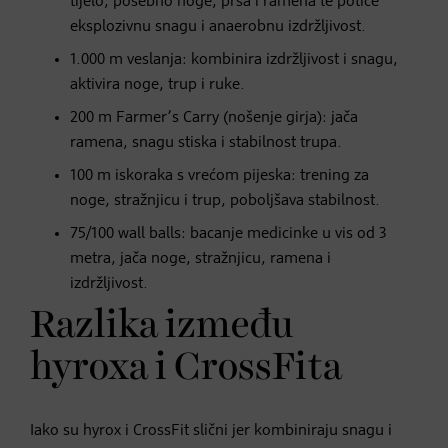
tijelo, posebno noge, prsa i ramena te potiče
eksplozivnu snagu i anaerobnu izdržljivost.
1.000 m veslanja: kombinira izdržljivost i snagu,
aktivira noge, trup i ruke.
200 m Farmer’s Carry (nošenje girja): jača
ramena, snagu stiska i stabilnost trupa.
100 m iskoraka s vrećom pijeska: trening za
noge, stražnjicu i trup, poboljšava stabilnost.
75/100 wall balls: bacanje medicinke u vis od 3
metra, jača noge, stražnjicu, ramena i
izdržljivost.
Razlika između
hyroxa i CrossFita
Iako su hyrox i CrossFit slični jer kombiniraju snagu i