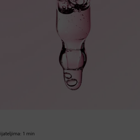
rijateljima:
1
min