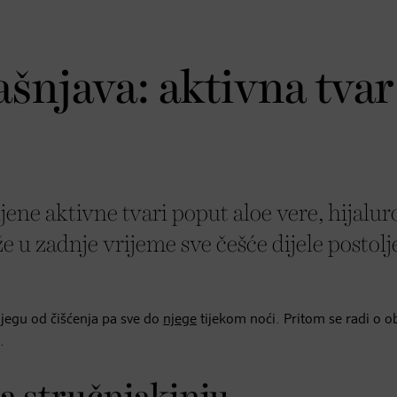
ašnjava: aktivna tvar
ene aktivne tvari poput aloe vere, hijalu
že u zadnje vrijeme sve češće dijele postolj
jegu od čišćenja pa sve do
njege
tijekom noći. Pritom se radi o o
.