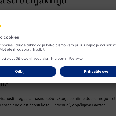
za stručnjakinju
la se za estetski izgled kože, objašnjava zašto bi niacinamid trebal
n u
žitaricama, mesu, ribi, jajima i voću
. „Budući da ga ne unosim
e tijelo kako bi se uravnotežila potreba za vitaminom B3“, govor
, a metabolizam, pa tako i metabolizam kože, podržava upravo o
žu?
ziranosti i regulira masnu
kožu
. „Stoga se njime dobro mogu treti
smanjene elastičnosti kože ili crvenila“, objašnjava Bartsch.