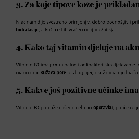
3. Za koje tipove kože je priklad
Niacinamid je svestrano primjenjiv, dobro podnošljiv i pr
hidratacije,
a koži će biti vraćen onaj nježni
sjaj
.
4. Kako taj vitamin djeluje na ak
Vitamin B3 ima protuupalno i antibakterijsko djelovanje
niacinamid
sužava
pore
te zbog njega koža ima ujednačenij
5. Kakve još pozitivne učinke ima
Vitamin B3 pomaže našem tijelu pri
oporavku
, potiče reg