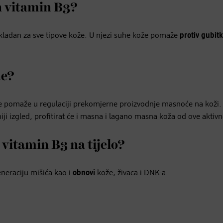
an vitamin B3?
ikladan za sve tipove kože. U njezi suhe kože pomaže
protiv gubit
ne?
 te pomaže u regulaciji prekomjerne proizvodnje masnoće na koži
i izgled, profitirat će i masna i lagano masna koža od ove aktivne
 vitamin B3 na tijelo?
eneraciju mišića kao i
obnovi
kože, živaca i DNK-a.