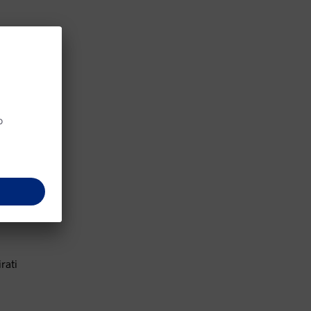
o
o
i Katrin
vaj
rati