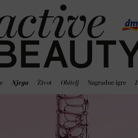
je
Njega
Život
Obitelj
Nagradne igre
L