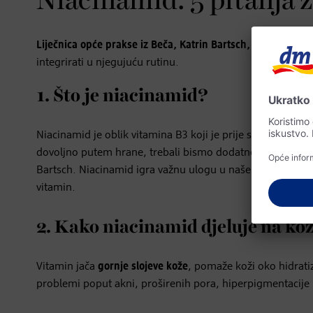
Niacinamid: 5 pitanja 
Liječnica opće prakse iz Beča, Katrin Bartsch,
specijalizira
integrirati u njegujuću rutinu.
1. Što je niacinamid?
Niacinamid je oblik vitamina B3 koji je prije svega sadrža
dovoljno putem hrane, trebali bismo dodatno podržati naš
Bartsch. Niacinamid igra važnu ulogu u našem organizmu
vitamin.
2. Kako niacinamid djeluje na ko
Vitamin jača
gornje slojeve kože
, pomaže koži oko hidrati
problemi poput akni, proširenih pora, hiperpigmentacije i 