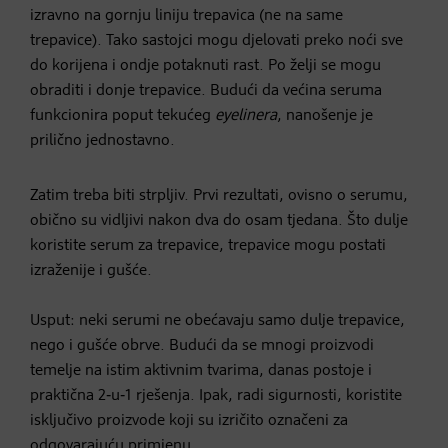
izravno na gornju liniju trepavica (ne na same
trepavice). Tako sastojci mogu djelovati preko noći sve
do korijena i ondje potaknuti rast. Po želji se mogu
obraditi i donje trepavice. Budući da većina seruma
funkcionira poput tekućeg
eyelinera
, nanošenje je
prilično jednostavno.
Zatim treba biti strpljiv. Prvi rezultati, ovisno o serumu,
obično su vidljivi nakon dva do osam tjedana. Što dulje
koristite serum za trepavice, trepavice mogu postati
izraženije i gušće.
Usput: neki serumi ne obećavaju samo dulje trepavice,
nego i gušće obrve. Budući da se mnogi proizvodi
temelje na istim aktivnim tvarima, danas postoje i
praktična 2‑u‑1 rješenja. Ipak, radi sigurnosti, koristite
isključivo proizvode koji su izričito označeni za
odgovarajuću primjenu.