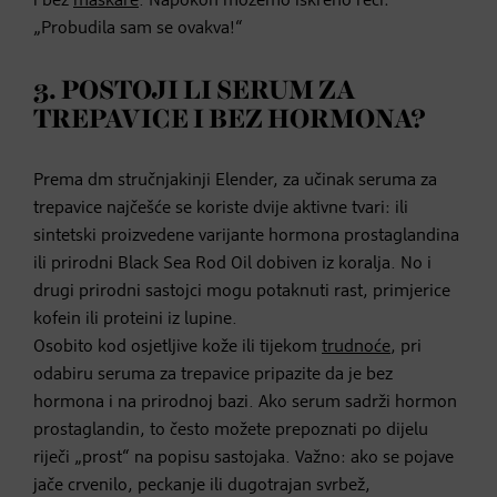
i bez
maskare
. Napokon možemo iskreno reći:
„Probudila sam se ovakva!“
3. POSTOJI LI SERUM ZA
TREPAVICE I BEZ HORMONA?
Prema dm stručnjakinji Elender, za učinak seruma za
trepavice najčešće se koriste dvije aktivne tvari: ili
sintetski proizvedene varijante hormona prostaglandina
ili prirodni Black Sea Rod Oil dobiven iz koralja. No i
drugi prirodni sastojci mogu potaknuti rast, primjerice
kofein ili proteini iz lupine.
Osobito kod osjetljive kože ili tijekom
trudnoće
, pri
odabiru seruma za trepavice pripazite da je bez
hormona i na prirodnoj bazi. Ako serum sadrži hormon
prostaglandin, to često možete prepoznati po dijelu
riječi „prost“ na popisu sastojaka. Važno: ako se pojave
jače crvenilo, peckanje ili dugotrajan svrbež,