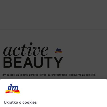
dm časopis za ljepotu, zdravlje i život - za uravnoteženo i odgovorno zajedništvo.