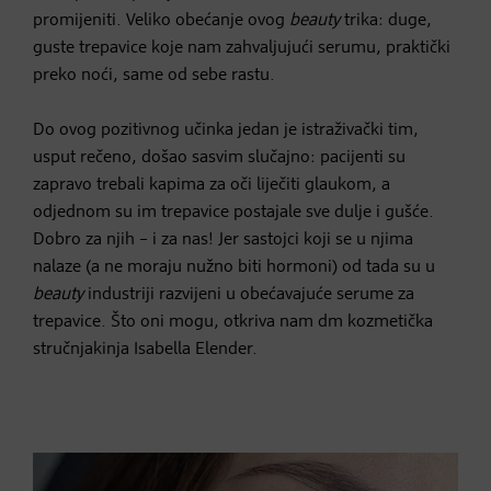
promijeniti. Veliko obećanje ovog
beauty
trika: duge,
guste trepavice koje nam zahvaljujući serumu, praktički
preko noći, same od sebe rastu.
Do ovog pozitivnog učinka jedan je istraživački tim,
usput rečeno, došao sasvim slučajno: pacijenti su
zapravo trebali kapima za oči liječiti glaukom, a
odjednom su im trepavice postajale sve dulje i gušće.
Dobro za njih – i za nas! Jer sastojci koji se u njima
nalaze (a ne moraju nužno biti hormoni) od tada su u
beauty
industriji razvijeni u obećavajuće serume za
trepavice. Što oni mogu, otkriva nam dm kozmetička
stručnjakinja Isabella Elender.