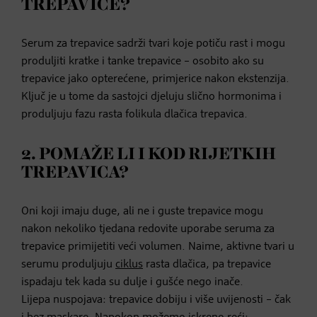
TREPAVICE?
Serum za trepavice sadrži tvari koje potiču rast i mogu
produljiti kratke i tanke trepavice – osobito ako su
trepavice jako opterećene, primjerice nakon ekstenzija.
Ključ je u tome da sastojci djeluju slično hormonima i
produljuju fazu rasta folikula dlačica trepavica.
2. POMAŽE LI I KOD RIJETKIH
TREPAVICA?
Oni koji imaju duge, ali ne i guste trepavice mogu
nakon nekoliko tjedana redovite uporabe seruma za
trepavice primijetiti veći volumen. Naime, aktivne tvari u
serumu produljuju
ciklus
rasta dlačica, pa trepavice
ispadaju tek kada su dulje i gušće nego inače.
Lijepa nuspojava: trepavice dobiju i više uvijenosti – čak