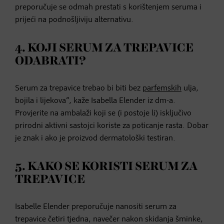
preporučuje se odmah prestati s korištenjem seruma i
prijeći na podnošljiviju alternativu.
4. KOJI SERUM ZA TREPAVICE
ODABRATI?
Serum za trepavice trebao bi biti bez
parfemskih
ulja,
bojila i lijekova“, kaže Isabella Elender iz dm-a.
Provjerite na ambalaži koji se (i postoje li) isključivo
prirodni aktivni sastojci koriste za poticanje rasta. Dobar
je znak i ako je proizvod dermatološki testiran.
5. KAKO SE KORISTI SERUM ZA
TREPAVICE
Isabelle Elender preporučuje nanositi serum za
trepavice četiri tjedna, navečer nakon skidanja šminke,