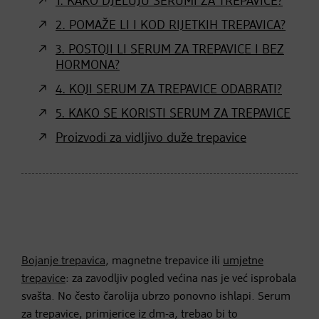
1. KAKO DJELUJU SERUMI ZA TREPAVICE?
2. POMAŽE LI I KOD RIJETKIH TREPAVICA?
3. POSTOJI LI SERUM ZA TREPAVICE I BEZ
HORMONA?
4. KOJI SERUM ZA TREPAVICE ODABRATI?
5. KAKO SE KORISTI SERUM ZA TREPAVICE
Proizvodi za vidljivo duže trepavice
Bojanje trepavica
, magnetne trepavice ili
umjetne
trepavice
: za zavodljiv pogled većina nas je već isprobala
svašta. No često čarolija ubrzo ponovno ishlapi. Serum
za trepavice, primjerice iz dm-a, trebao bi to