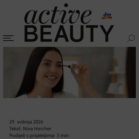
29. svibnja
2026
Tekst:
Nina Horcher
Podijeli s prijateljima:
3
min