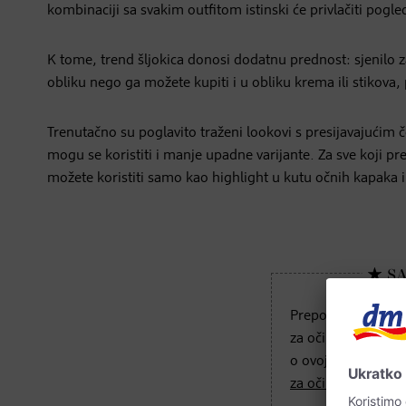
kombinaciji sa svakim outfitom istinski će privlačiti pogled
K tome, trend šljokica donosi dodatnu prednost: sjenilo 
obliku nego ga možete kupiti i u obliku krema ili stikova,
Trenutačno su poglavito traženi lookovi s presijavajućim č
mogu se koristiti i manje upadne varijante. Za sve koji pr
možete koristiti samo kao highlight u kutu očnih kapaka il
Preporuka: rado bi
za oči, ali ne znat
o ovoj tehnici šmin
za oči za početnike