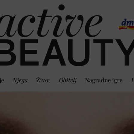
je
Njega
Život
Obitelj
Nagradne igre
L