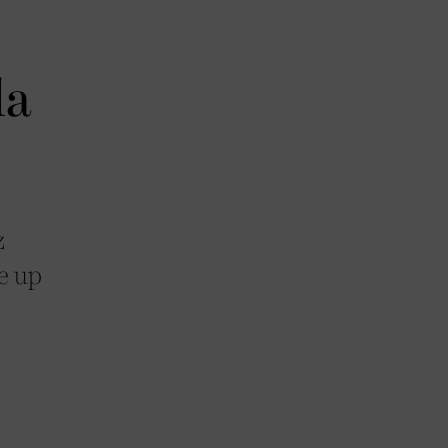
da
z
ke up