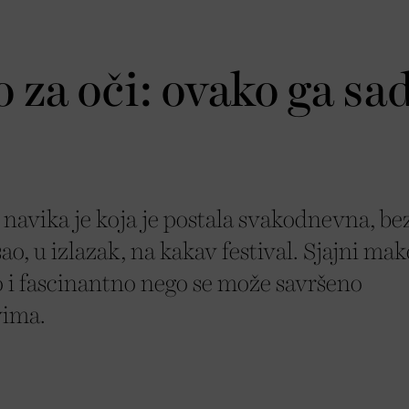
o za oči: ovako ga sa
 navika je koja je postala svakodnevna, be
ao, u izlazak, na kakav festival. Sjajni ma
o i fascinantno nego se može savršeno
vima.