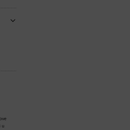
kove
i u