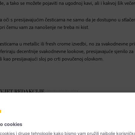
e, a tako se možete pojaviti na ugodnoj kavi, ali i kakvoj šik večer
za oči s presijavajućim česticama ne samo da je dostupno u stlač
 pri čemu vam za nanošenje ne treba ni kist.
esticama u metallic ili fresh crome izvedbi, no za svakodnevne pri
eferiraju decentnije svakodnevne lookove, presijavajuće sjenilo za 
i kao presijavajući sloj po crti povučenoj olovkom.
ste povukli crtu olovkom ili tušem
e kako to učiniti? Pojašnjavamo više
kanja u prilogu: „
Nanošenje tuša
“.