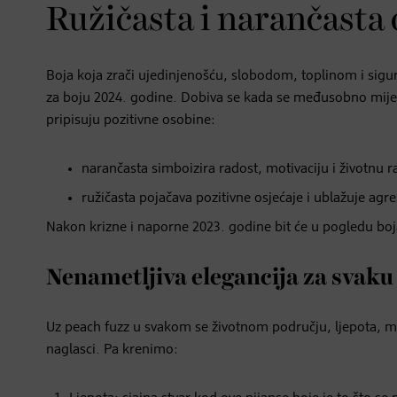
Ružičasta i narančasta 
Boja koja zrači ujedinjenošću, slobodom, toplinom i sigur
za boju 2024. godine. Dobiva se kada se međusobno miješ
pripisuju pozitivne osobine:
narančasta simboizira radost, motivaciju i životnu ra
ružičasta pojačava pozitivne osjećaje i ublažuje agre
Nakon krizne i naporne 2023. godine bit će u pogledu boj
Nenametljiva elegancija za svaku 
Uz peach fuzz u svakom se životnom području, ljepota, mo
naglasci. Pa krenimo: