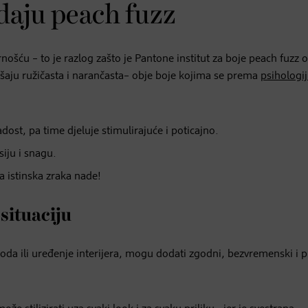
daju peach fuzz
nošću – to je razlog zašto je Pantone institut za boje peach fuzz
aju ružičasta i narančasta– obje boje kojima se prema
psihologi
dost, pa time djeluje stimulirajuće i poticajno.
siju i snagu.
a istinska zraka nade!
situaciju
da ili uređenje interijera, mogu dodati zgodni, bezvremenski i p