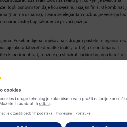
že stilizirati uza svaki look i za svaku priliku - jer je svestrana,
, topli osnovni ton daje licu svježinu i sjajan finiš. U kombinacij
a (npr. na usnama), stvara se elegantan i uzbudljiv večernji loo
lno narančastoj boji također će privući pažnju!
ijama. Posebno lijepa: mješavina s drugim pastelnim nijansama,
 postaje ako odaberete dodatke (nakit, torbe) u trend bojama i
te eksperimentirati, možete ga stilizirati jarkim bojama kao što 
tni izgled.
 sanjiva i romantična, možete unijeti dašak svježeg zraka u postoj
akcenta, npr. s manjim dodacima kao što je tabure, slike ili navlak
ja kada se stopi s tamnim tonovima. Super moderan: kada se "Peac