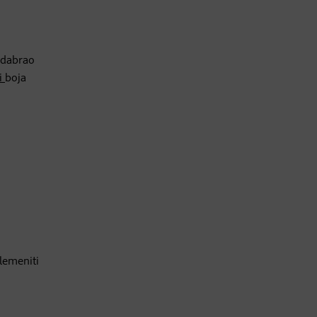
 odabrao
ji
boja
lemeniti