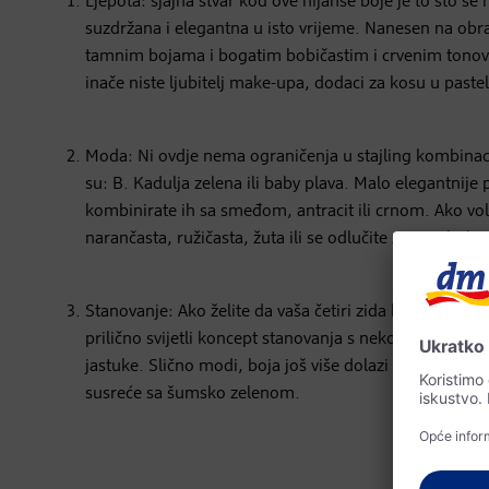
Ljepota: sjajna stvar kod ove nijanse boje je to što se mo
suzdržana i elegantna u isto vrijeme. Nanesen na obraze
tamnim bojama i bogatim bobičastim i crvenim tonovim
inače niste ljubitelj make-upa, dodaci za kosu u paste
Moda: Ni ovdje nema ograničenja u stajling kombinac
su: B. Kadulja zelena ili baby plava. Malo elegantnije
kombinirate ih sa smeđom, antracit ili crnom. Ako voli
narančasta, ružičasta, žuta ili se odlučite za sveobuhva
Stanovanje: Ako želite da vaša četiri zida budu pomalo
prilično svijetli koncept stanovanja s nekoliko trendi 
jastuke. Slično modi, boja još više dolazi do izraža
susreće sa šumsko zelenom.