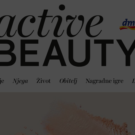
je
Njega
Život
Obitelj
Nagradne igre
L