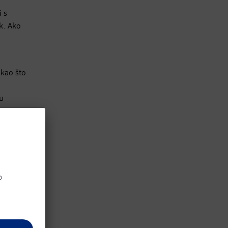
i s
k. Ako
 kao što
su
eći,
e za
h Fuzz"