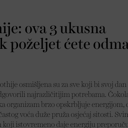
ije: ova 3 ukusna
k poželjet ćete odm
thije osmišljena su za sve koji bi svoj dan
dgovorili najrazličitijim potrebama. Čoko
aka organizam brzo opskrbljuje energijom,
astog voća duže pruža osjećaj sitosti. Svi
m koji istovremeno daje energiju preporu