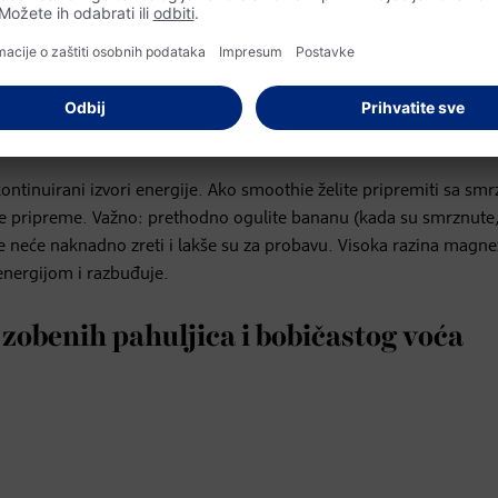
 lješnjaka
masti smoothie. Smoothie na hladnome može stajati oko 12 sati.
 kontinuirani izvori energije. Ako smoothie želite pripremiti sa sm
ije pripreme. Važno: prethodno ogulite bananu (kada su smrznute,
ije neće naknadno zreti i lakše su za probavu. Visoka razina magne
energijom i razbuđuje.
zobenih pahuljica i bobičastog voća