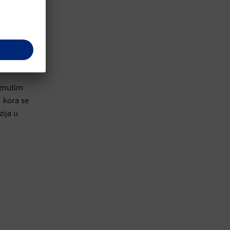
rznutim
 kora se
zija u