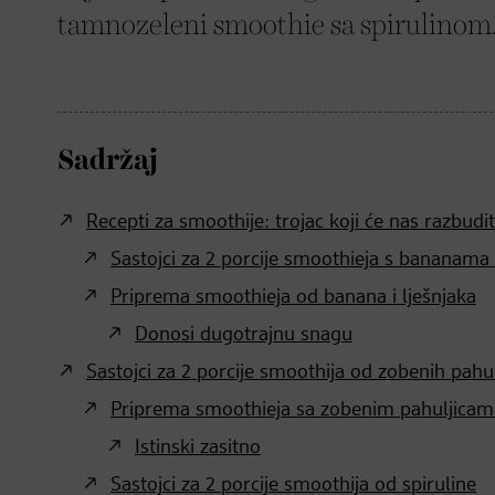
tamnozeleni smoothie sa spirulinom
Sadržaj
Recepti za smoothije: trojac koji će nas razbudit
Sastojci za 2 porcije smoothieja s bananama 
Priprema smoothieja od banana i lješnjaka
Donosi dugotrajnu snagu
Sastojci za 2 porcije smoothija od zobenih pahul
Priprema smoothieja sa zobenim pahuljicam
Istinski zasitno
Sastojci za 2 porcije smoothija od spiruline