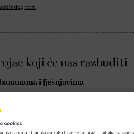
bobičastog voća
ojac koji će nas razbuditi
s bananama i lješnjacima