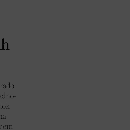
ah
 rado
ladno-
 dok
ma
čujem