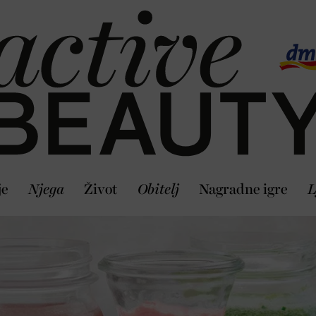
je
Njega
Život
Obitelj
Nagradne igre
L