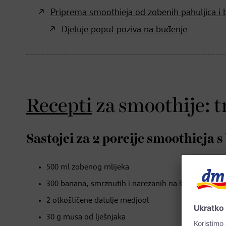
Priprema smoothieja od zobenih pahuljica i 
Djeluje poput poziva na buđenje
Recepti
za smoothije: tr
Sastojci za 2 porcije smoothieja 
500 ml zobenog mlijeka
300 banana, smrznutih i narezanih na šnite
2 otkoštičene datulje medjool
30 g musa od lješnjaka