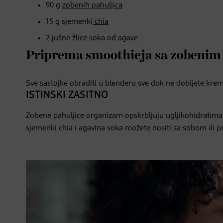
90 g
zobenih pahuljica
15 g sjemenki
chia
2 jušne žlice soka od agave
Priprema smoothieja sa zobenim 
Sve sastojke obraditi u blenderu sve dok ne dobijete kre
ISTINSKI ZASITNO
Zobene pahuljice organizam opskrbljuju ugljikohidratima 
sjemenki chia i agavina soka možete nositi sa sobom ili pr