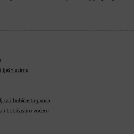
.
i
i lješnjacima
jica i bobičastog voća
a i bobičastim voćem