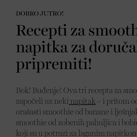
DOBRO JUTRO!
Recepti za smooth
napitka za doruča
pripremiti!
Bok! Buđenje! Ova tri recepta za smoo
započeli uz neki
napitak
– i pritom o
orašasti smoothie od banane i lješnj
smoothie od zobenih pahuljica i bobič
koji su u potrazi za laganim napitko