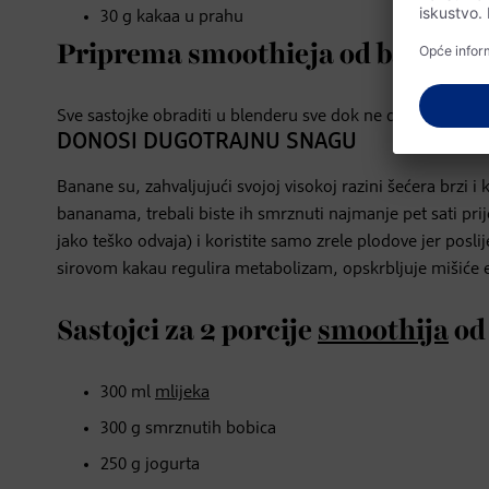
30 g kakaa u prahu
Priprema smoothieja od banana i
Sve sastojke obraditi u blenderu sve dok ne dobijete kre
DONOSI DUGOTRAJNU SNAGU
Banane su, zahvaljujući svojoj visokoj razini šećera brzi i
bananama, trebali biste ih smrznuti najmanje pet sati pr
jako teško odvaja) i koristite samo zrele plodove jer posl
sirovom kakau regulira metabolizam, opskrbljuje mišiće 
Sastojci za 2 porcije
smoothija
od 
300 ml
mlijeka
300 g smrznutih bobica
250 g jogurta