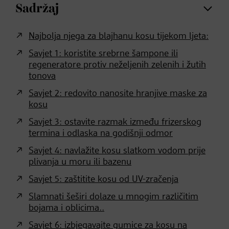
Sadržaj
Najbolja njega za blajhanu kosu tijekom ljeta:
Savjet 1: koristite srebrne šampone ili
regeneratore protiv neželjenih zelenih i žutih
tonova
Savjet 2: redovito nanosite hranjive maske za
kosu
Savjet 3: ostavite razmak između frizerskog
termina i odlaska na godišnji odmor
Savjet 4: navlažite kosu slatkom vodom prije
plivanja u moru ili bazenu
Savjet 5: zaštitite kosu od UV-zračenja
Slamnati šeširi dolaze u mnogim različitim
bojama i oblicima..
Savjet 6: izbjegavajte gumice za kosu na