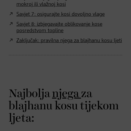
mokroj ili vlažnoj kosi
Savjet 7: osigurajte kosi dovoljno vlage
Savjet 8: izbjegavajte oblikovanje kose
posredstvom topline
Zaključak: pravilna njega za blajhanu kosu ljeti
Najbolja
njega
za
blajhanu kosu tijekom
ljeta: