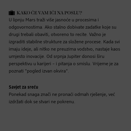
KAKO ĆE VAM IĆI NA POSLU?
U lipnju Mars traži više jasnoće u procesima i
odgovornostima. Ako stalno dobivate zadatke koje su
drugi trebali obaviti, otvoreno to recite. Važno je
izgraditi stabilne strukture za složene procese. Kada svi
imaju ideje, ali nitko ne preuzima vodstvo, nastaje kaos
umjesto inovacije. Od srpnja Jupiter donosi širu
perspektivu u karijeri – i pitanja o smislu. Vrijeme je za
poznati "pogled izvan okvira".
Savjet za sreću
Ponekad snaga znači ne pronaći odmah rješenje, već
izdržati dok se stvari ne pokrenu.