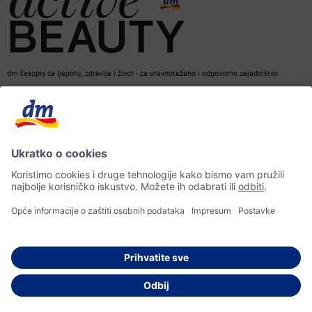
dm časopis za ljepotu, zdravlje i život - za uravnoteženo i odgovorno zajedništvo.
dm Online Shop
Kontakt
ACTIVE BEAUTY dm časopis
Impresum
Zaštita osobnih podataka
Izjava o pristupačnosti
UI-smjernice
© 2026 dm-drogerie markt d.o.o.