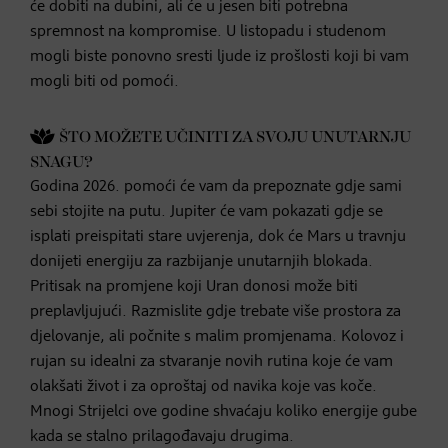
će dobiti na dubini, ali će u jesen biti potrebna
spremnost na kompromise. U listopadu i studenom
mogli biste ponovno sresti ljude iz prošlosti koji bi vam
mogli biti od pomoći.
ŠTO MOŽETE UČINITI ZA SVOJU UNUTARNJU
SNAGU?
Godina 2026. pomoći će vam da prepoznate gdje sami
sebi stojite na putu. Jupiter će vam pokazati gdje se
isplati preispitati stare uvjerenja, dok će Mars u travnju
donijeti energiju za razbijanje unutarnjih blokada.
Pritisak na promjene koji Uran donosi može biti
preplavljujući. Razmislite gdje trebate više prostora za
djelovanje, ali počnite s malim promjenama. Kolovoz i
rujan su idealni za stvaranje novih rutina koje će vam
olakšati život i za oproštaj od navika koje vas koče.
Mnogi Strijelci ove godine shvaćaju koliko energije gube
kada se stalno prilagođavaju drugima.