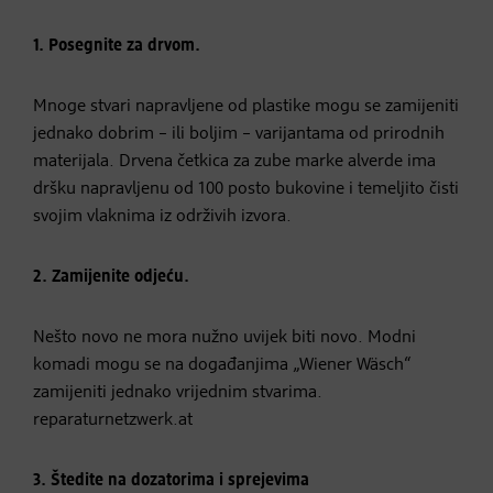
1. Posegnite za drvom.
Mnoge stvari napravljene od plastike mogu se zamijeniti
jednako dobrim – ili boljim – varijantama od prirodnih
materijala. Drvena četkica za zube marke alverde ima
dršku napravljenu od 100 posto bukovine i temeljito čisti
svojim vlaknima iz održivih izvora.
2. Zamijenite odjeću.
Nešto novo ne mora nužno uvijek biti novo. Modni
komadi mogu se na događanjima „Wiener Wäsch“
zamijeniti jednako vrijednim stvarima.
reparaturnetzwerk.at
3. Štedite na dozatorima i sprejevima