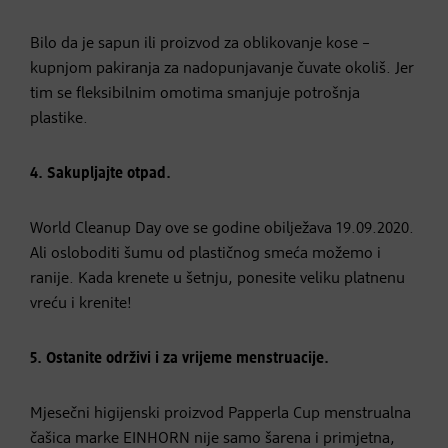
Bilo da je sapun ili proizvod za oblikovanje kose –
kupnjom pakiranja za nadopunjavanje čuvate okoliš. Jer
tim se fleksibilnim omotima smanjuje potrošnja
plastike.
4. Sakupljajte otpad.
World Cleanup Day ove se godine obilježava 19.09.2020.
Ali osloboditi šumu od plastičnog smeća možemo i
ranije. Kada krenete u šetnju, ponesite veliku platnenu
vreću i krenite!
5. Ostanite održivi i za vrijeme menstruacije.
Mjesečni higijenski proizvod Papperla Cup menstrualna
čašica marke EINHORN nije samo šarena i primjetna,