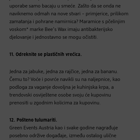
uporabe samo bacaju u smeće. Zašto da se onda ne
naviknemo odmah na nove stvari – primjerice, prilikom
zamatanja i pohrane namirnica? Maramice s pčelinjim
voskom* marke Bee’s Wax imaju antibakterijsko
djelovanje i jednostavno se mogu očistiti.
11. Odreknite se plastičnih vrećica.
Jedna za jabuke, jedna za rajčice, jedna za bananu.
Čemu to? Voće i povrće navikli su na naljepnice, kao
podloga za vaganje dovoljna je kuhinjska krpa, a
trendovski osviještene osobe svoju će kupovinu
prenositi u zgodnim kolicima za kupovinu.
12. Pošteno tulumariti.
Green Events Austria kao i svake godine nagrađuje
posebno održive događaje, između ostalog ulične