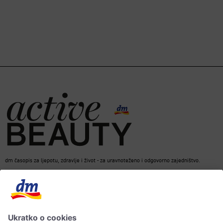
dm časopis za ljepotu, zdravlje i život - za uravnoteženo i odgovorno zajedništvo.