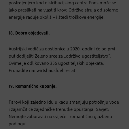
postrojenjem kod distribucijskog centra Enns može se
lako preslikati na vlastiti krov: Održiva struja od solarne
energije raduje okoliš – i štedi troškove energije.
18. Dobro objedovati.
Austrijski vodič za gostionice u 2020. godini će po prvi
put dodijeliti Zeleno srce za „održivo ugostiteljstvo“.
Ovime je odlikovano 356 ugostiteljskih objekata.
Pronađite na: wirtshausfuehrer.at
19. Romantično kupanje.
Parovi koji zajedno idu u kadu smanjuju potrošnju vode
i zajamčit će zajedničke trenutke opuštanja. Savjet:
Nemojte zaboraviti na svijeće i romantičnu glazbenu
podlogu!