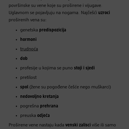
površinske su vene koje su proširene i vijugave.
Uglavnom se pojavljuju na nogama. Najčešći
uzroci
proširenih vena su:
genetska
predispozicija
hormoni
trudnoća
dob
profesije u kojima se puno
stoji i sjedi
pretilost
spol
(žene su pogođene češće nego muškarci)
nedovoljno kretanja
pogrešna
prehrana
preuska
odjeća
Proširene vene nastaju kada
venski zalisci
više ili samo