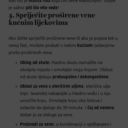
kao što je
masna riba
koja čini vene elastičnijim. Uvijek
je važno
piti što više vode
!
4. Spriječite proširene vene
kućnim lijekovima
Ako želite spriječiti proširene vene ili ako je pojava tek u
ranoj fazi, možete probati s nekim
kućnom
rješenjima
protiv proširenih vena.
Oblog od skute:
hladnu skutu namažite na
oboljelo mjesto i omotajte nogu krpom. Oblozi
od skute djeluju
protuupalno i dekongestivno
.
Oblozi za vene s eteričnim uljima
: eterično ulje
(npr. lavande) nakapajte u hladnu vodu i u nju
umočite krpu. Omotajte krpu oko listova i
ostavite da djeluje do 30 minuta. I
čaj od nevena
dobar je za obloge za vene.
Proizvodi za vene:
u kombinaciji s vježbanjem i