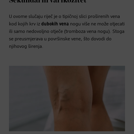
Sekundarni varikozitet
U ovome slučaju riječ je o tipičnoj slici proširenih vena
kod kojih krv iz
dubokih vena
nogu više ne može otjecati
ili samo nedovoljno otječe (tromboza vena nogu). Stoga
se preusmjerava u površinske vene, što dovodi do
njihovog širenja.