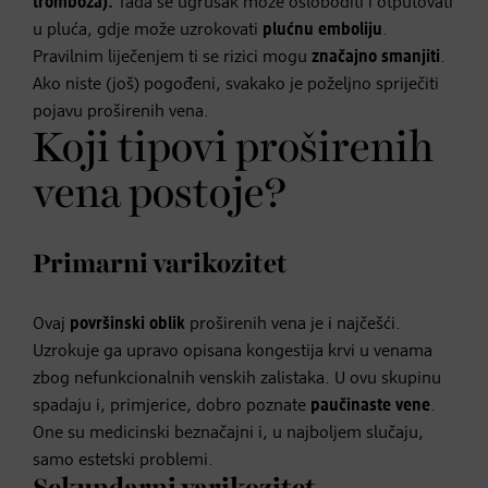
tromboza).
Tada se ugrušak može osloboditi i otputovati
u pluća, gdje može uzrokovati
plućnu emboliju
.
Pravilnim liječenjem ti se rizici mogu
značajno smanjiti
.
Ako niste (još) pogođeni, svakako je poželjno spriječiti
pojavu proširenih vena.
Koji tipovi proširenih
vena postoje?
Primarni varikozitet
Ovaj
površinski oblik
proširenih vena je i najčešći.
Uzrokuje ga upravo opisana kongestija krvi u venama
zbog nefunkcionalnih venskih zalistaka. U ovu skupinu
spadaju i, primjerice, dobro poznate
paučinaste vene
.
One su medicinski beznačajni i, u najboljem slučaju,
samo estetski problemi.