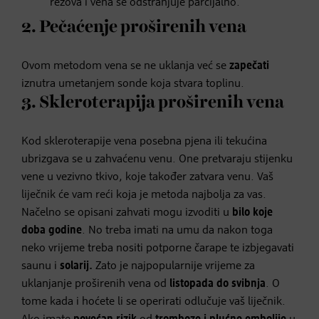
rezova i vena se odstranjuje parcijalno.
2. Pečaćenje proširenih vena
Ovom metodom vena se ne uklanja već se
zapečati
iznutra umetanjem sonde koja stvara toplinu.
3. Skleroterapija proširenih vena
Kod skleroterapije vena posebna pjena ili tekućina
ubrizgava se u zahvaćenu venu. One pretvaraju stijenku
vene u vezivno tkivo, koje također zatvara venu. Vaš
liječnik će vam reći koja je metoda najbolja za vas.
Načelno se opisani zahvati mogu izvoditi u
bilo koje
doba godine
. No treba imati na umu da nakon toga
neko vrijeme treba nositi potporne čarape te izbjegavati
saunu i
solarij.
Zato je najpopularnije vrijeme za
uklanjanje proširenih vena od
listopada do svibnja
. O
tome kada i hoćete li se operirati odlučuje vaš liječnik.