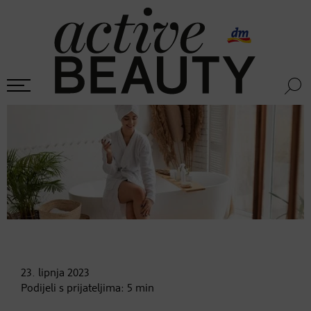
23. lipnja
2023
Podijeli s prijateljima:
5
min