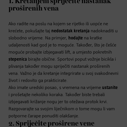
1. Kretanjem spriječite nastanak
proširenih vena
Ako radite na poslu na kojem se rijetko ili uopće ne
krećete, pokušajte taj
nedostatak kretanja
nadoknaditi u
slobodno vrijeme. Na primjer,
hodajte
na kratke
udaljenosti kad god je to moguće. Također, što je češće
moguće probajte izbjegavati lift, a umjesto pokretnih
stepenica
birajte obične. Sportovi poput vožnje bicikla i
plivanja također mogu spriječiti nastanak proširenih
vena. Važno je da kretanje integrirate u svoj svakodnevni
život i redovito ga prakticirate.
Ako imate uredski posao, s vremena na vrijeme
ustanite
i prošetajte nekoliko koraka. Također biste trebali
izbjegavati križanje nogu jer to otežava protok krvi.
Razgovarajte sa svojim liječnikom o tome mogu li vam
potporne čarape ponuditi olakšanje.
2. Spriječite proširene vene