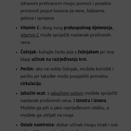
zdravom prehranom mogu pomoći i posebni
proizvodi poput losiona za vene, balzama,
gelova i sprejeva.
Vitamin C:
zbog svog
protuupalnog djelovanja
,
vitamin C
može spriječiti nastanak proširenih
vena.
Češnjak:
kuhajte često jela s
češnjakom
jer ima
blagi
učinak na razrjeđivanja krvi.
Peršin:
ako ne volite češnjak, možete koristiti i
peršin jer također može pospješiti prirodnu
cirkulaciju.
Jabučni ocat:
s
jabučnim octom
možete spriječiti
nastanak proširenih vena,
i iznutra i izvana
.
Možete ga piti u jako razrijeđenom obliku, a
možete ga utrljati na noge.
Ostale namirnice:
dobar učinak mogu imati i sok