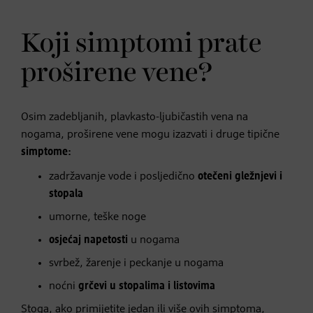
Koji simptomi prate
proširene vene?
Osim zadebljanih, plavkasto-ljubičastih vena na
nogama, proširene vene mogu izazvati i druge tipične
simptome:
zadržavanje vode i posljedično
otečeni gležnjevi i
stopala
umorne, teške noge
osjećaj napetosti
u nogama
svrbež, žarenje i peckanje u nogama
noćni
grčevi u stopalima i listovima
Stoga, ako primijetite jedan ili više ovih simptoma,