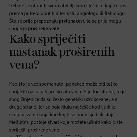
trebate se obratiti svom obiteljskom liječniku koji će vas
prema potrebi uputiti internisti, angiologu ili flebologu.
Što se prije prepoznaju
prvi znakovi
, to se prije mogu
spriječiti
proširene vene.
Kako spriječiti
nastanak proširenih
vena?
Kao što je već spomenuto, ponekad može biti teško
spriječiti nastanak proširenih vena. S jedne strane, to je
zbog činjenice da su često genetski uzrokovane, a s
druge strane, jer se pojavljuju najčešće kod ljudi iz
skupine zanimanja kod kojih se puno sjedi ili stoji.
Međutim, postoje stvari koje možete učiniti kako biste
spriječili proširene vene.