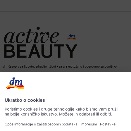
dm časopis za ljepotu, zdravlje i život - za uravnoteženo i odgovorno zajedništvo.