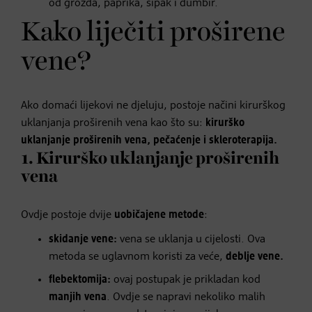
od grožđa, paprika, šipak i đumbir.
Kako liječiti proširene
vene?
Ako domaći lijekovi ne djeluju, postoje načini kirurškog
uklanjanja proširenih vena kao što su:
kirurško
uklanjanje proširenih vena, pečaćenje i skleroterapija.
1. Kirurško uklanjanje proširenih
vena
Ovdje postoje dvije
uobičajene metode
:
skidanje vene:
vena se uklanja u cijelosti. Ova
metoda se uglavnom koristi za veće,
deblje vene.
flebektomija:
ovaj postupak je prikladan kod
manjih vena
. Ovdje se napravi nekoliko malih