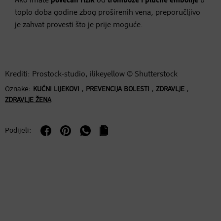
Ako imate
povećan rizik
od
tromboze i plućne embolije
u
toplo doba godine zbog proširenih vena, preporučljivo
je zahvat provesti što je prije moguće.
Krediti: Prostock-studio, ilikeyellow © Shutterstock
Oznake:
,
,
,
KUĆNI LIJEKOVI
PREVENCIJA BOLESTI
ZDRAVLJE
ZDRAVLJE ŽENA
Podijeli: