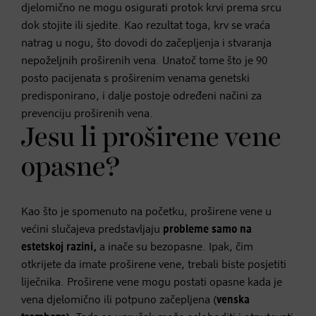
djelomično ne mogu osigurati protok krvi prema srcu
dok stojite ili sjedite. Kao rezultat toga, krv se vraća
natrag u nogu, što dovodi do začepljenja i stvaranja
nepoželjnih proširenih vena. Unatoč tome što je 90
posto pacijenata s proširenim venama genetski
predisponirano, i dalje postoje određeni načini za
prevenciju proširenih vena.
Jesu li proširene vene
opasne?
Kao što je spomenuto na početku, proširene vene u
većini slučajeva predstavljaju
probleme samo na
estetskoj razini,
a inače su bezopasne. Ipak, čim
otkrijete da imate proširene vene, trebali biste posjetiti
liječnika. Proširene vene mogu postati opasne kada je
vena djelomično ili potpuno začepljena (
venska