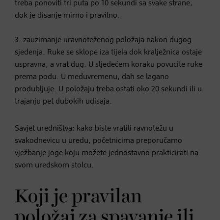
treba ponoviti tri puta po 10 sekundi sa svake strane,
dok je disanje mirno i pravilno.
3. zauzimanje uravnoteženog položaja nakon dugog
sjedenja. Ruke se sklope iza tijela dok kralježnica ostaje
uspravna, a vrat dug. U sljedećem koraku povucite ruke
prema podu. U međuvremenu, dah se lagano
produbljuje. U položaju treba ostati oko 20 sekundi ili u
trajanju pet dubokih udisaja.
Savjet uredništva: kako biste vratili ravnotežu u
svakodnevicu u uredu, početnicima preporučamo
vježbanje joge koju možete jednostavno prakticirati na
svom uredskom stolcu.
Koji je pravilan
položaj za spavanje ili