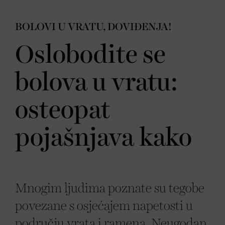
BOLOVI U VRATU, DOVIĐENJA!
Oslobodite se
bolova u vratu:
osteopat
pojašnjava kako
Mnogim ljudima poznate su tegobe
povezane s osjećajem napetosti u
području vrata i ramena. Neugodan