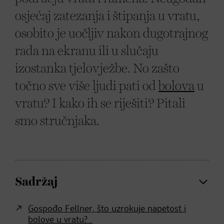
osjećaj zatezanja i štipanja u vratu,
osobito je uočljiv nakon dugotrajnog
rada na ekranu ili u slučaju
izostanka tjelovježbe. No zašto
točno sve više ljudi pati od
bolova
u
vratu? I kako ih se riješiti? Pitali
smo stručnjaka.
Sadržaj
Gospođo Fellner, što uzrokuje napetost i
bolove u vratu?