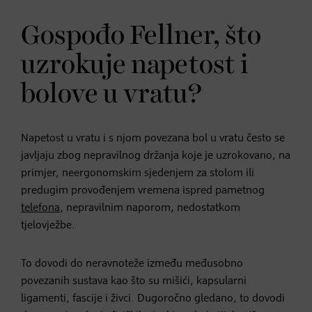
Gospođo Fellner, što
uzrokuje napetost i
bolove u vratu?
Napetost u vratu i s njom povezana bol u vratu često se
javljaju zbog nepravilnog držanja koje je uzrokovano, na
primjer, neergonomskim sjedenjem za stolom ili
predugim provođenjem vremena ispred pametnog
telefona
, nepravilnim naporom, nedostatkom
tjelovježbe.
To dovodi do neravnoteže između međusobno
povezanih sustava kao što su mišići, kapsularni
ligamenti, fascije i živci. Dugoročno gledano, to dovodi