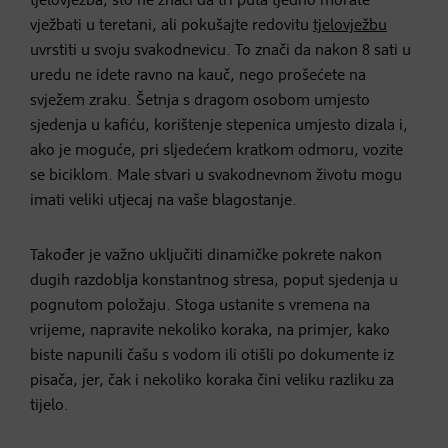
tjelovježba, što ne znači da tri puta tjedno morate
vježbati u teretani, ali pokušajte redovitu
tjelovježbu
uvrstiti u svoju svakodnevicu. To znači da nakon 8 sati u
uredu ne idete ravno na kauč, nego prošećete na
svježem zraku. Šetnja s dragom osobom umjesto
sjedenja u kafiću, korištenje stepenica umjesto dizala i,
ako je moguće, pri sljedećem kratkom odmoru, vozite
se biciklom. Male stvari u svakodnevnom životu mogu
imati veliki utjecaj na vaše blagostanje.
Također je važno uključiti dinamičke pokrete nakon
dugih razdoblja konstantnog stresa, poput sjedenja u
pognutom položaju. Stoga ustanite s vremena na
vrijeme, napravite nekoliko koraka, na primjer, kako
biste napunili čašu s vodom ili otišli po dokumente iz
pisača, jer, čak i nekoliko koraka čini veliku razliku za
tijelo.