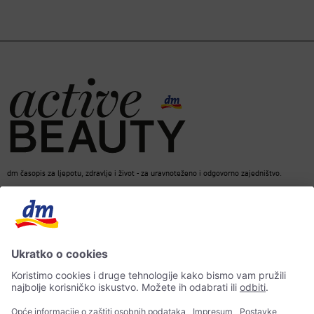
dm časopis za ljepotu, zdravlje i život - za uravnoteženo i odgovorno zajedništvo.