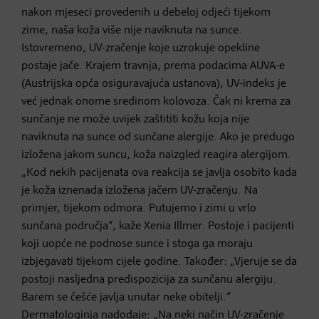
nakon mjeseci provedenih u debeloj odjeći tijekom
zime, naša koža više nije naviknuta na sunce.
Istovremeno, UV-zračenje koje uzrokuje opekline
postaje jače. Krajem travnja, prema podacima AUVA-e
(Austrijska opća osiguravajuća ustanova), UV-indeks je
već jednak onome sredinom kolovoza. Čak ni krema za
sunčanje ne može uvijek zaštititi kožu koja nije
naviknuta na sunce od sunčane alergije. Ako je predugo
izložena jakom suncu, koža naizgled reagira alergijom.
„Kod nekih pacijenata ova reakcija se javlja osobito kada
je koža iznenada izložena jačem UV-zračenju. Na
primjer, tijekom odmora. Putujemo i zimi u vrlo
sunčana područja“, kaže Xenia Illmer. Postoje i pacijenti
koji uopće ne podnose sunce i stoga ga moraju
izbjegavati tijekom cijele godine. Također: „Vjeruje se da
postoji nasljedna predispozicija za sunčanu alergiju.
Barem se češće javlja unutar neke obitelji.“
Dermatologinja nadodaje: „Na neki način UV-zračenje