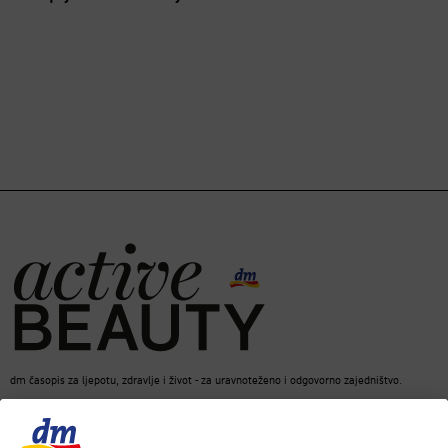
dm časopis za ljepotu, zdravlje i život - za uravnoteženo i odgovorno zajedništvo.