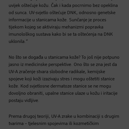
uvijek oštećuje kožu. Čak i kada pocrnimo bez opeklina
od sunca. UV-svjetlo oštećuje DNK, odnosno genetske
informacije u stanicama kože. Sunčanje je proces
tijekom kojeg se aktiviraju mehanizmi popravka
imunološkog sustava kako bi se ta oštećenja na DNK
uklonila.“
No što se događa u stanicama kože? To još nije potpuno
jasno iz medicinske perspektive. Ono što se zna jest da
UV-A zračenje stvara slobodne radikale, kemijske
spojeve koji koži izazivaju stres i mogu oštetiti stanice
kože. Kod svjetlosne dermatoze stanice se ne mogu
dovoljno obraniti, upalne stanice ulaze u kožu i iritacije
postaju vidljive.
Prema drugoj teoriji, UV-A zrake u kombinaciji s drugim
tvarima – tjelesnim spojevima ili kozmetičkim