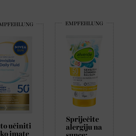
Spriječite
to učiniti
alergiju na
ko imate
sunce: