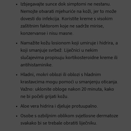
Izbjegavajte sunce dok simptomi ne nestanu.
Nemojte otvarati mjehuriće na koži, jer to može
dovesti do infekcija. Koristite kreme s visokim
zaštitnim faktorom koje ne sadrže mirise,
konzervanse i nisu masne.
Namažite kožu losionom koji umiruje i hidrira, a
koji smanjuje svrbež. Liječnici u nekim
slučajevima propisuju kortikosteroidne kreme ili
antihistaminike.
Hladni, mokri oblozi ili oblozi s hladnim
krastavcima mogu pomoći u smanjenju oticanja.
Važno: uklonite obloge nakon 20 minuta, kako
ne bi počeli grijati kožu.
Aloe vera hidrira i djeluje protuupalno.
Osobe s ozbiljnim oblikom svjetlosne dermatoze
svakako bi se trebale obratiti liječniku.