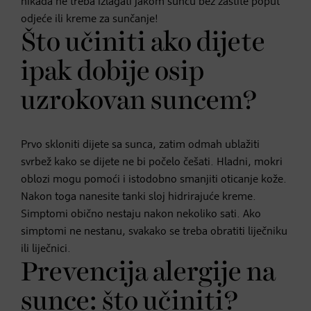
nikada ne treba izlagati jakom suncu bez zaštite poput
odjeće ili kreme za sunčanje!
Što učiniti ako dijete
ipak dobije osip
uzrokovan suncem?
Prvo skloniti dijete sa sunca, zatim odmah ublažiti
svrbež kako se dijete ne bi počelo češati. Hladni, mokri
oblozi mogu pomoći i istodobno smanjiti oticanje kože.
Nakon toga nanesite tanki sloj hidrirajuće kreme.
Simptomi obično nestaju nakon nekoliko sati. Ako
simptomi ne nestanu, svakako se treba obratiti liječniku
ili liječnici.
Prevencija alergije na
sunce: što učiniti?