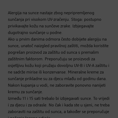
Alergija na sunce nastaje zbog nepripremljenog
sunčanja pri visokom UV-zračenju. Stoga: postupno
privikavajte kožu na sunčeve zrake. Izbjegavajte
dugotrajno sunčanje u podne.
Ako u prvim danima odmora često dobijete alergiju na
sunce, unatoč naizgled pravilnoj zaštiti, možda koristite
pogrešan proizvod za zaštitu od sunca s premalim
zaštitnim faktorom. Preporučuju se proizvodi za
osjetljivu kožu koji pružaju dovoljnu UV-B i UV-A zaštitu i
ne sadrže mirise ili konzervanse. Mineralne kreme za
sunčanje prikladne su za djecu mlađu od godinu dana.
Nakon kupanja u vodi, ne zaboravite ponovno nanijeti
kremu za sunčanje.
Između 11 i 15 sati trebalo bi izbjegavati sunce. To vrijedi
i za djecu i za odrasle. No čak i kada ste u sjeni, ne treba
zaboraviti na zaštitu od sunca, a također se preporučuje