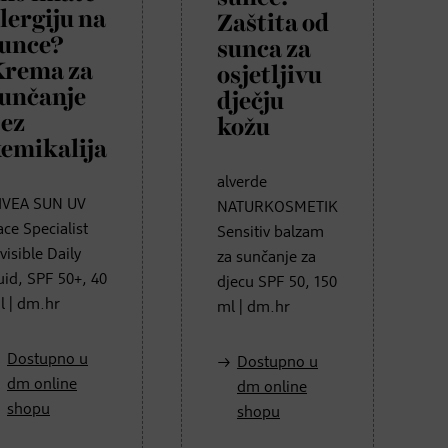
lergiju na
Zaštita od
unce?
sunca za
Krema za
osjetljivu
unčanje
dječju
ez
kožu
emikalija
alverde
IVEA SUN UV
NATURKOSMETIK
ace Specialist
Sensitiv balzam
visible Daily
za sunčanje za
luid, SPF 50+, 40
djecu SPF 50, 150
l | dm.hr
ml | dm.hr
Dostupno u
Dostupno u
dm online
dm online
shopu
shopu