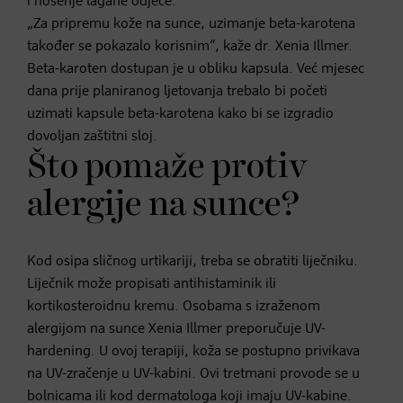
i nošenje lagane odjeće.
„Za pripremu kože na sunce, uzimanje beta-karotena
također se pokazalo korisnim“, kaže dr. Xenia Illmer.
Beta-karoten dostupan je u obliku kapsula. Već mjesec
dana prije planiranog ljetovanja trebalo bi početi
uzimati kapsule beta-karotena kako bi se izgradio
dovoljan zaštitni sloj.
Što pomaže protiv
alergije na sunce?
Kod osipa sličnog urtikariji, treba se obratiti liječniku.
Liječnik može propisati antihistaminik ili
kortikosteroidnu kremu. Osobama s izraženom
alergijom na sunce Xenia Illmer preporučuje UV-
hardening. U ovoj terapiji, koža se postupno privikava
na UV-zračenje u UV-kabini. Ovi tretmani provode se u
bolnicama ili kod dermatologa koji imaju UV-kabine.