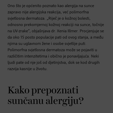
Ono što je općenito poznato kao alergija na sunce
zapravo nije alergijska reakcija, već polimorfna
svjetlosna dermatoza. „Riječ je o kožnoj bolesti,
odnosno prekomjernoj kožnoj reakciji na sunce, točnije
na UV-zrake“, objašnjava dr. Xenia Illmer. Procjenjuje se
da oko 15 posto populacije pati od ovog stanja, a među
njima su uglavnom žene i osobe svjetlije puti.
Polimorfna svjetlosna dermatoza može se pojaviti u
različitim intenzitetima i obično je ponavljajuća. Neki
ljudi pate od nje još od djetinjstva, dok se kod drugih
razvija kasnije u životu.
Kako prepoznati
sunčanu alergiju?