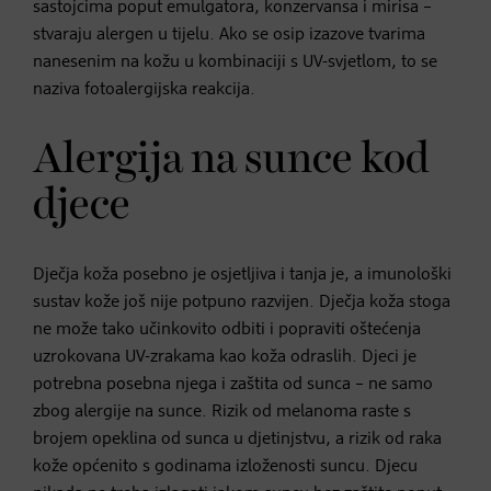
sastojcima poput emulgatora, konzervansa i mirisa –
stvaraju alergen u tijelu. Ako se osip izazove tvarima
nanesenim na kožu u kombinaciji s UV-svjetlom, to se
naziva fotoalergijska reakcija.
Alergija na sunce kod
djece
Dječja koža posebno je osjetljiva i tanja je, a imunološki
sustav kože još nije potpuno razvijen. Dječja koža stoga
ne može tako učinkovito odbiti i popraviti oštećenja
uzrokovana UV-zrakama kao koža odraslih. Djeci je
potrebna posebna njega i zaštita od sunca – ne samo
zbog alergije na sunce. Rizik od melanoma raste s
brojem opeklina od sunca u djetinjstvu, a rizik od raka
kože općenito s godinama izloženosti suncu. Djecu