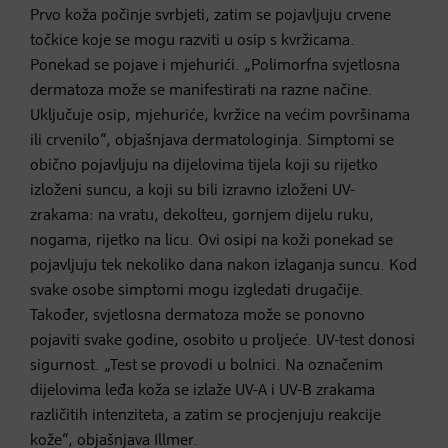
Prvo koža počinje svrbjeti, zatim se pojavljuju crvene
točkice koje se mogu razviti u osip s kvržicama.
Ponekad se pojave i mjehurići. „Polimorfna svjetlosna
dermatoza može se manifestirati na razne načine.
Uključuje osip, mjehuriće, kvržice na većim površinama
ili crvenilo“, objašnjava dermatologinja. Simptomi se
obično pojavljuju na dijelovima tijela koji su rijetko
izloženi suncu, a koji su bili izravno izloženi UV-
zrakama: na vratu, dekolteu, gornjem dijelu ruku,
nogama, rijetko na licu. Ovi osipi na koži ponekad se
pojavljuju tek nekoliko dana nakon izlaganja suncu. Kod
svake osobe simptomi mogu izgledati drugačije.
Također, svjetlosna dermatoza može se ponovno
pojaviti svake godine, osobito u proljeće. UV-test donosi
sigurnost. „Test se provodi u bolnici. Na označenim
dijelovima leđa koža se izlaže UV-A i UV-B zrakama
različitih intenziteta, a zatim se procjenjuju reakcije
kože“, objašnjava Illmer.