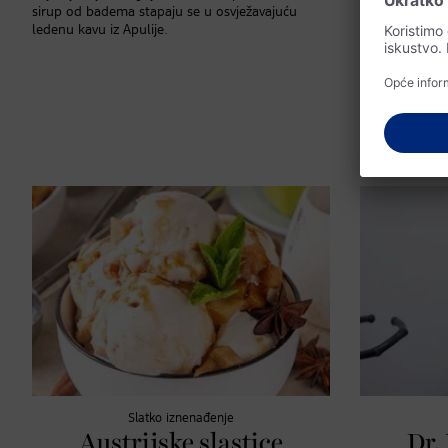
sirup od badema stapaju se u osvježavajuću
Razgovor sa s
ledenu kavu iz Apulije.
je umjetna inte
kako utječe n
Slatko iznenađenje
Austrijske slastice
Dr.