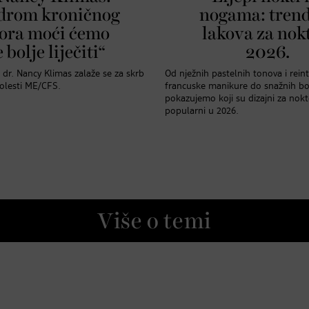
drom kroničnog
nogama: tren
ora moći ćemo
lakova za nok
 bolje liječiti“
2026.
r dr. Nancy Klimas zalaže se za skrb
Od nježnih pastelnih tonova i rein
bolesti ME/CFS.
francuske manikure do snažnih bo
pokazujemo koji su dizajni za no
popularni u 2026.
Više o temi