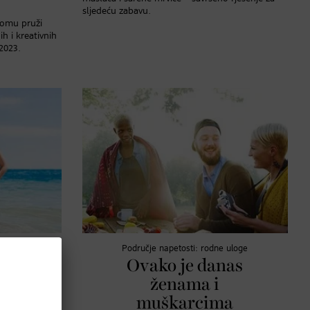
sljedeću zabavu.
domu pruži
h i kreativnih
 2023.
Područje napetosti: rodne uloge
imi za
Ovako je danas
secu:
ženama i
mi
muškarcima