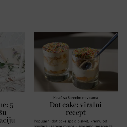
Kolač sa šarenim mrvicama
e: 5
Dot cake: viralni
ašu
recept
aciju
Popularni dot cake spaja biskvit, kremu od
maslaca i šarene mrvice – savršeno rješenje za