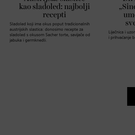
kao sladoled: najbolji
„Sin
recepti
um
sve
Sladoled koji ima okus poput tradicionalnih
austrijskih slastica: donosimo recepte za
Liječnica i uzo
sladoled s okusom Sacher torte, savijače od
i prihvaćanje 
jabuka i germknedli.