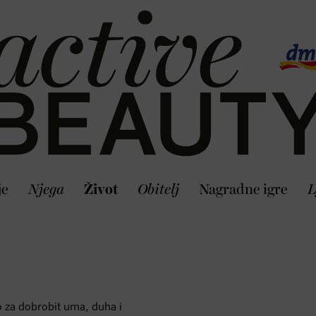
je
Njega
Život
Obitelj
Nagradne igre
L
no za dobrobit uma, duha i