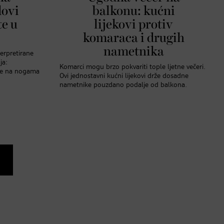
dovi
balkonu: kućni
te u
lijekovi protiv
komaraca i drugih
nametnika
terpretirane
ja:
Komarci mogu brzo pokvariti tople ljetne večeri.
kte na nogama
Ovi jednostavni kućni lijekovi drže dosadne
nametnike pouzdano podalje od balkona.