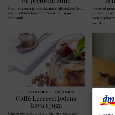
da prebrodi zimu
ori
Hladna sezona je osvježavajuća, ali otežava život
Drvce od grana
našim sobnim biljkama. Savjeti za uspješno
održivih božić
zimovanje.
vam inspirativ
doma.
ESPRESSO NA MALO DRUGAČIJI NAČIN
Je li
Caffè Leccese: ledena
UI 
kava s juga
kaže 
Osjećaj talijanskog ljeta u čaši: espresso, led i