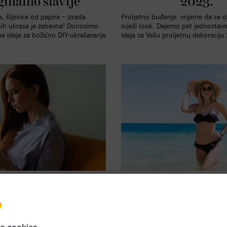
ginalno slavlje
2023.
, šljokice od papira – izrada
Proljetno buđenje: vrijeme da se 
nih ukrasa je zabavna! Donosimo
svježi look. Dajemo pet jednostavni
ne ideje za božićno DIY-ukrašavanje
ideja za Vašu proljetnu dekoraciju
 nova romantika na pomolu?
Za lijepe dane
i dateanje: što
Bikini i sl. kost
stručnjakinja za
one dane u mje
veze
kupaći kosti