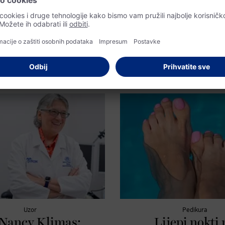
sigurni tije
tručnjakinjom za veze o tome kada
ligencija korisna pri dateanju i
menstruaci
a moderno upoznavanje.
Bezbrižni dani na plaži? Uz bikini i 
proizvode za one dane u mjesecu t
problem. Objašnjavamo kako funkc
kupaći kostimi sigurni tijekom mje
ih pravilno održavati.
Uzor
Pedikura
 Nancy Klimas:
Lijepi nokti 