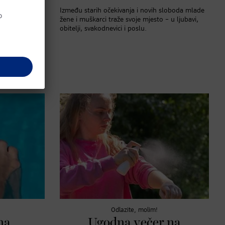
kom
Između starih očekivanja i novih sloboda mlade
je
žene i muškarci traže svoje mjesto – u ljubavi,
obitelji, svakodnevici i poslu.
slične
o neće biti
ioniraju
sečnice i kako
Odlazite, molim!
na
Ugodna večer na