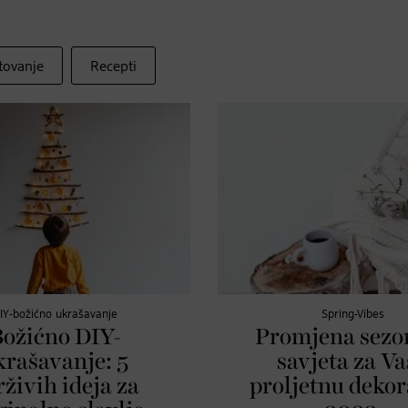
tovanje
Recepti
IY-božićno ukrašavanje
Spring-Vibes
Božićno DIY-
Promjena sezon
krašavanje: 5
savjeta za V
rživih ideja za
proljetnu dekor