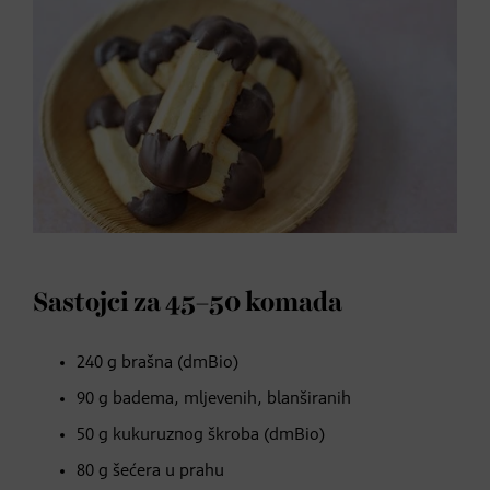
Sastojci za 45–50 komada
240 g brašna (dmBio)
90 g badema, mljevenih, blanširanih
50 g kukuruznog škroba (dmBio)
80 g šećera u prahu