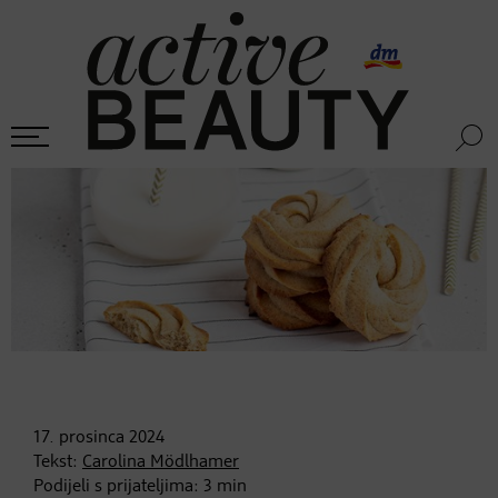
17. prosinca
2024
Tekst:
Carolina Mödlhamer
Podijeli s prijateljima:
3
min