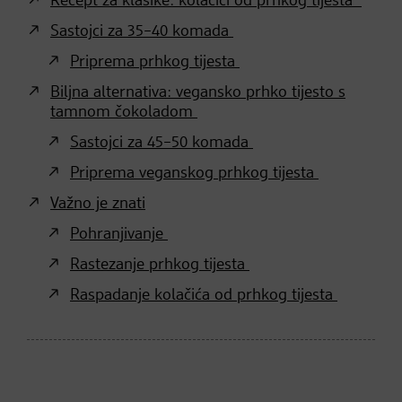
Recept za klasike: kolačići od prhkog tijesta
Sastojci za 35–40 komada
Priprema prhkog tijesta
Biljna alternativa: vegansko prhko tijesto s
tamnom čokoladom
Sastojci za 45–50 komada
Priprema veganskog prhkog tijesta
Važno je znati
Pohranjivanje
Rastezanje prhkog tijesta
Raspadanje kolačića od prhkog tijesta