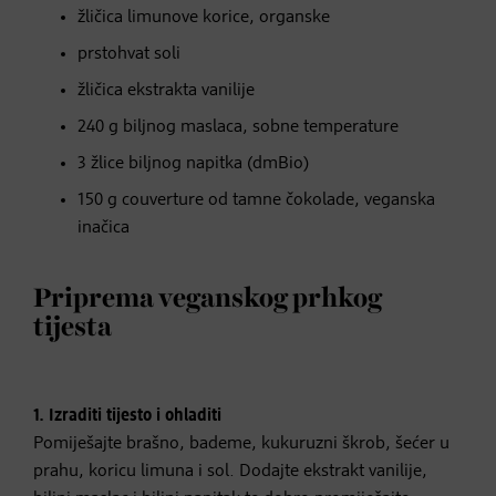
žličica limunove korice, organske
prstohvat soli
žličica ekstrakta vanilije
240 g biljnog maslaca, sobne temperature
3 žlice biljnog napitka (dmBio)
150 g couverture od tamne čokolade, veganska
inačica
Priprema veganskog prhkog
tijesta
1. Izraditi tijesto i ohladiti
Pomiješajte brašno, bademe, kukuruzni škrob, šećer u
prahu, koricu limuna i sol. Dodajte ekstrakt vanilije,