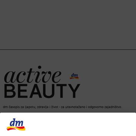
dm časopis za ljepotu, zdravlje i život - za uravnoteženo i odgovorno zajedništvo.