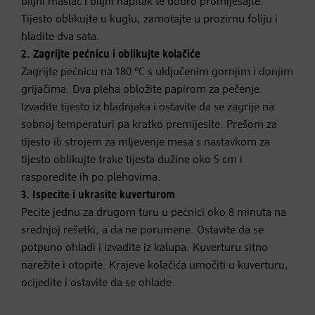
biljni maslac i biljni napitak te dobro promiješajte.
Tijesto oblikujte u kuglu, zamotajte u prozirnu foliju i
hladite dva sata.
2. Zagrijte pećnicu i oblikujte kolačiće
Zagrijte pećnicu na 180 °C s uključenim gornjim i donjim
grijačima. Dva pleha obložite papirom za pečenje.
Izvadite tijesto iz hladnjaka i ostavite da se zagrije na
sobnoj temperaturi pa kratko premijesite. Prešom za
tijesto ili strojem za mljevenje mesa s nastavkom za
tijesto oblikujte trake tijesta dužine oko 5 cm i
rasporedite ih po plehovima.
3. Ispecite i ukrasite kuverturom
Pecite jednu za drugom turu u pećnici oko 8 minuta na
srednjoj rešetki, a da ne porumene. Ostavite da se
potpuno ohladi i izvadite iz kalupa. Kuverturu sitno
narežite i otopite. Krajeve kolačića umočiti u kuverturu,
ocijedite i ostavite da se ohlade.