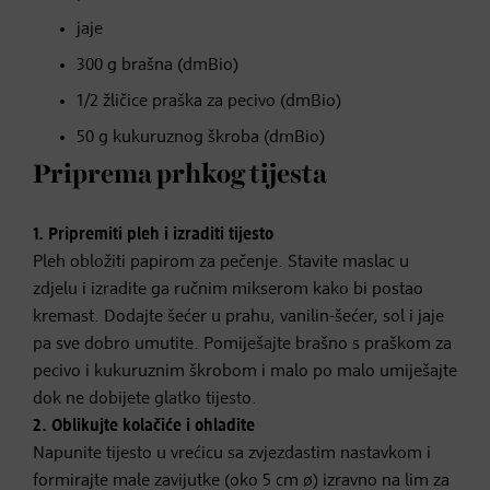
jaje
300 g brašna (dmBio)
1/2 žličice praška za pecivo (dmBio)
50 g kukuruznog škroba (dmBio)
Priprema prhkog tijesta
1. Pripremiti pleh i izraditi tijesto
Pleh obložiti papirom za pečenje. Stavite maslac u
zdjelu i izradite ga ručnim mikserom kako bi postao
kremast. Dodajte šećer u prahu, vanilin-šećer, sol i jaje
pa sve dobro umutite. Pomiješajte brašno s praškom za
pecivo i kukuruznim škrobom i malo po malo umiješajte
dok ne dobijete glatko tijesto.
2. Oblikujte kolačiće i ohladite
Napunite tijesto u vrećicu sa zvjezdastim nastavkom i
formirajte male zavijutke (oko 5 cm ø) izravno na lim za