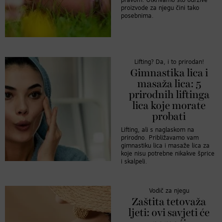
pravom. Otkrivamo što održive
proizvode za njegu čini tako
posebnima.
Lifting? Da, i to prirodan!
Gimnastika lica i
masaža lica: 5
prirodnih liftinga
lica koje morate
probati
Lifting, ali s naglaskom na
prirodno. Približavamo vam
gimnastiku lica i masaže lica za
koje nisu potrebne nikakve šprice
i skalpeli.
Vodič za njegu
Zaštita tetovaža
ljeti: ovi savjeti će