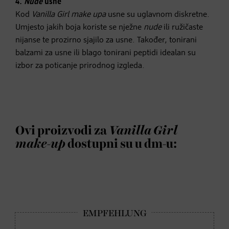
4.
Nude
usne
Kod
Vanilla Girl make upa
usne su uglavnom diskretne.
Umjesto jakih boja koriste se nježne
nude
ili ružičaste
nijanse te prozirno sjajilo za usne. Također, tonirani
balzami za usne ili blago tonirani peptidi idealan su
izbor za poticanje prirodnog izgleda.
Ovi proizvodi za
Vanilla Girl
make-up
dostupni su u dm-u: