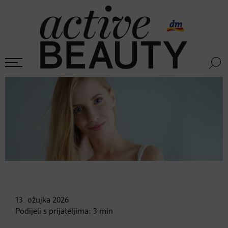
13. ožujka
2026
Podijeli s prijateljima:
3
min