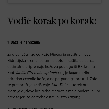
Vodič korak po korak:
1. Baza je najvažnija
Za ujednačen izgled kože ključna je pravilna njega.
Hidracijska krema, serum, a potom zaštita od sunca
optimalno pripremaju kožu za podlogu ili BB-kremu.
Kod
Vanilla Girl
make up
looka
cilj je lagano prikriti
prirodno crvenilo kože, a ne potpuno ga prekriti. Zato
se preporučuje korištenje
Skin Tinta
ili korektora.
Masnije dijelove lica treba matirati s malo pudera, ali ne
previše jer izgled treba ostati blistav (
glowy
).