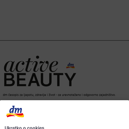
dm časopis za ljepotu, zdravlje i život - za uravnoteženo i odgovorno zajedništvo.