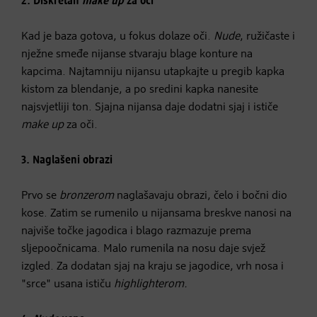
2. Diskretan
make up
za oči
Kad je baza gotova, u fokus dolaze oči.
Nude
, ružičaste i
nježne smeđe nijanse stvaraju blage konture na
kapcima. Najtamniju nijansu utapkajte u pregib kapka
kistom za blendanje, a po sredini kapka nanesite
najsvjetliji ton. Sjajna nijansa daje dodatni sjaj i ističe
make up
za oči.
3. Naglašeni obrazi
Prvo se
bronzerom
naglašavaju obrazi, čelo i bočni dio
kose. Zatim se rumenilo u nijansama breskve nanosi na
najviše točke jagodica i blago razmazuje prema
sljepoočnicama. Malo rumenila na nosu daje svjež
izgled. Za dodatan sjaj na kraju se jagodice, vrh nosa i
"srce" usana ističu
highlighterom.