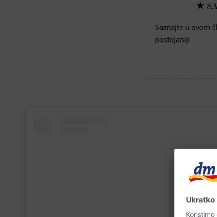
Saznajte u ovom 
postojaniji.