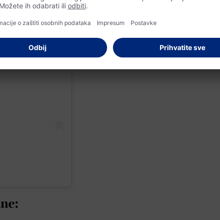
an
ane: