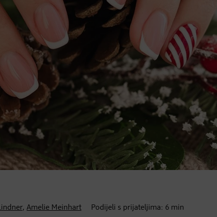
Lindner
,
Amelie Meinhart
Podijeli s prijateljima:
6
min