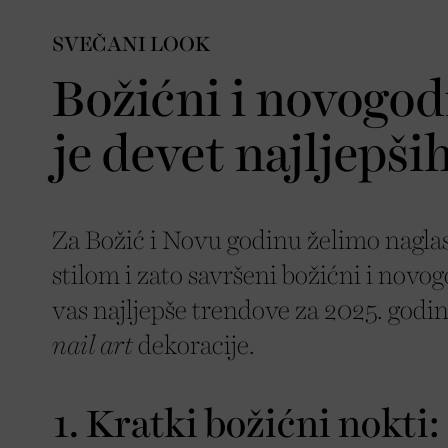
SVEČANI LOOK
Božićni i novogodi
je devet najljepši
Za Božić i Novu godinu želimo nagla
stilom i zato savršeni božićni i novog
vas najljepše trendove za 2025. godin
nail art
dekoracije.
1. Kratki božićni nokti: