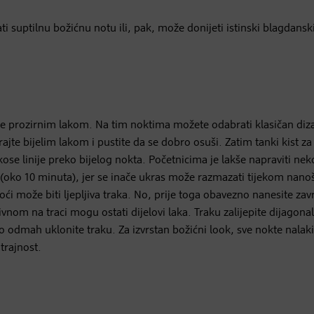
i suptilnu božićnu notu ili, pak, može donijeti istinski blagdans
jte prozirnim lakom. Na tim noktima možete odabrati klasičan diz
ajte bijelim lakom i pustite da se dobro osuši. Zatim tanki kist z
e kose linije preko bijelog nokta. Početnicima je lakše napraviti nek
uši (oko 10 minuta), jer se inače ukras može razmazati tijekom nano
oći može biti ljepljiva traka. No, prije toga obavezno nanesite zavr
ivnom na traci mogu ostati dijelovi laka. Traku zalijepite dijagona
vo odmah uklonite traku. Za izvrstan božićni
look
, sve nokte nalaki
trajnost.