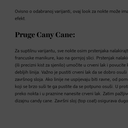
Ovisno o odabranoj varijanti, ovaj
look
za nokte može imat
efekt.
Pruge Cany Cane:
Za suptilnu varijantu, sve nokte osim prstenjaka nalakira
francuske manikure, kao na gornjoj slici. Prstenjak nalakir
(ili precizni kist za sjenilo) umočite u crveni lak i povucit
debljih linija. Važno je pustiti crveni lak da se dobro os
završnog sloja. Ako linije ne uspijevaju biti ravne, od pom
koji se brzo suši te ga pustite da se potpuno osuši. U prot
preko nokta i u praznine nanesite crveni lak. Zatim pažlji
dizajnu
candy cane
. Završni sloj (
top coat
) osigurava dugo