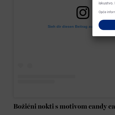
Sieh dir diesen Beitrag auf Instagram 
Božićni nokti s motivom candy c