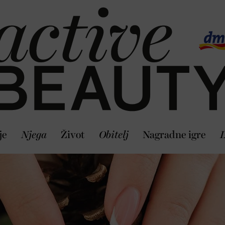
je
Njega
Život
Obitelj
Nagradne igre
L