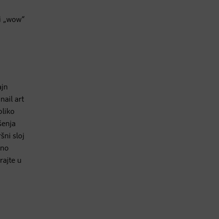
ki „wow“
ajn
a
nail art
oliko
šenja
šni sloj
lno
rajte u