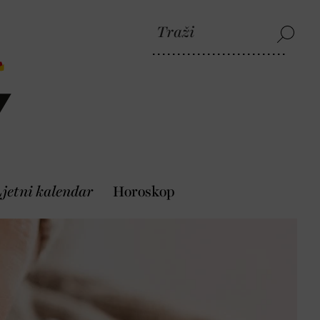
jetni kalendar
Horoskop