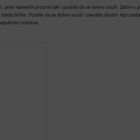
i, prvo nanesite prozirni lak i pustite da se dobro osuši. Zatim s
bijele točke. Pustite da se dobro osuši i završite slojem
top coata
 pojedinim noktima.