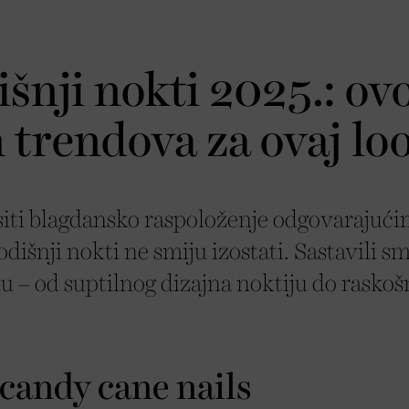
šnji nokti 2025.: ov
h trendova za ovaj lo
siti blagdansko raspoloženje odgovarajuć
odišnji nokti ne smiju izostati. Sastavili s
u – od suptilnog dizajna noktiju do raskoš
 candy cane nails