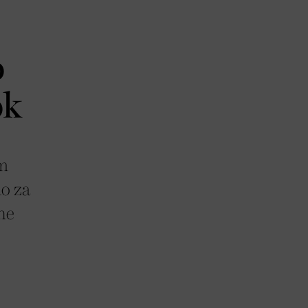
o
ok
im
mo za
ne