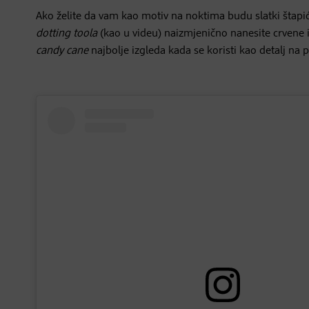
Ako želite da vam kao motiv na noktima budu slatki štapić
dotting toola
(kao u videu) naizmjenično nanesite crvene i 
candy cane
najbolje izgleda kada se koristi kao detalj na