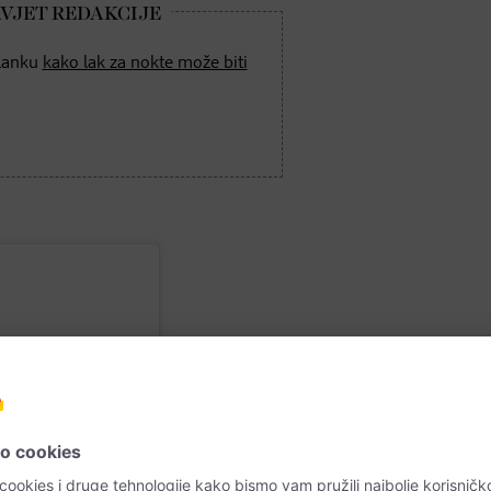
članku
kako lak za nokte može biti