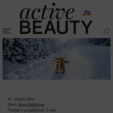
19. veljače
2024
Tekst:
Nina Baldinger
Podijeli s prijateljima:
2
min