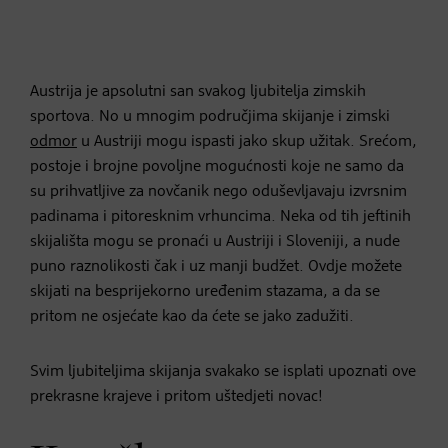
Austrija je apsolutni san svakog ljubitelja zimskih
sportova. No u mnogim područjima skijanje i zimski
odmor
u Austriji mogu ispasti jako skup užitak. Srećom,
postoje i brojne povoljne mogućnosti koje ne samo da
su prihvatljive za novčanik nego oduševljavaju izvrsnim
padinama i pitoresknim vrhuncima. Neka od tih jeftinih
skijališta mogu se pronaći u Austriji i Sloveniji, a nude
puno raznolikosti čak i uz manji budžet. Ovdje možete
skijati na besprijekorno uređenim stazama, a da se
pritom ne osjećate kao da ćete se jako zadužiti.
Svim ljubiteljima skijanja svakako se isplati upoznati ove
prekrasne krajeve i pritom uštedjeti novac!