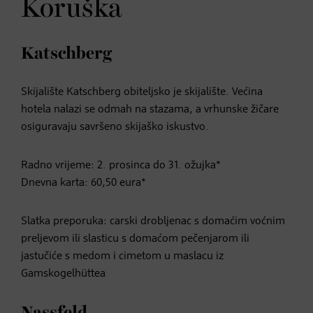
Koruška
Katschberg
Skijalište Katschberg obiteljsko je skijalište. Većina
hotela nalazi se odmah na stazama, a vrhunske žičare
osiguravaju savršeno skijaško iskustvo.
Radno vrijeme: 2. prosinca do 31. ožujka*
Dnevna karta: 60,50 eura*
Slatka preporuka: carski drobljenac s domaćim voćnim
preljevom ili slasticu s domaćom pečenjarom ili
jastučiće s medom i cimetom u maslacu iz
Gamskogelhüttea
Nassfeld