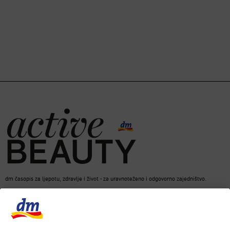
dm časopis za ljepotu, zdravlje i život - za uravnoteženo i odgovorno zajedništvo.