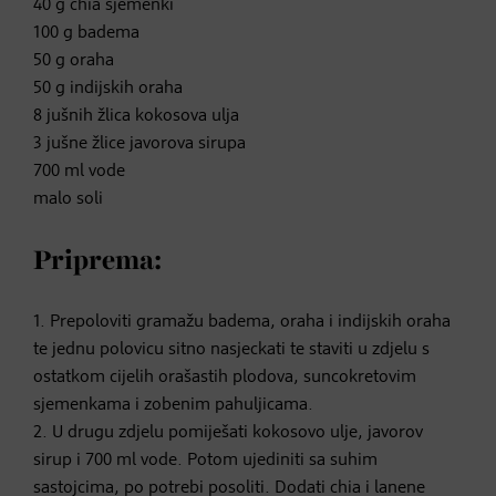
40 g chia sjemenki
100 g badema
50 g oraha
50 g indijskih oraha
8 jušnih žlica kokosova ulja
3 jušne žlice javorova sirupa
700 ml vode
malo soli
Priprema:
1. Prepoloviti gramažu badema, oraha i indijskih oraha
te jednu polovicu sitno nasjeckati te staviti u zdjelu s
ostatkom cijelih orašastih plodova, suncokretovim
sjemenkama i zobenim pahuljicama.
2. U drugu zdjelu pomiješati kokosovo ulje, javorov
sirup i 700 ml vode. Potom ujediniti sa suhim
sastojcima, po potrebi posoliti. Dodati chia i lanene