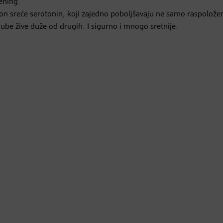
rening.
on sreće serotonin, koji zajedno poboljšavaju ne samo raspoložen
ljube žive duže od drugih. I sigurno i mnogo sretnije.