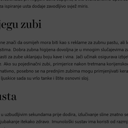
za ispiranje usta dodaje zavodljivo svjež miris.
jegu zubi
o ne znači da osmijeh mora biti kao s reklame za zubnu pastu, ali l
m ustima. Dobra zubna higijena dovoljna je u mnogim slučajevima z
ti za zube uklanjaju boju kave i vina. Jači učinak osigurava izbjel
ine. Ako su pojedinačni zubi, primjerice nakon tretmana korijensko
Alternativno, posebno se na prednjim zubima mogu primjenjivati ke
uskice sada su vrlo tanke i štite osnovni sloj.
usta
 u uzbudljivim sekundama prije dodira, izlučivanje sline znatno s
ljubakanje itekako zdravo. Imunološki sustav ima koristi od razm