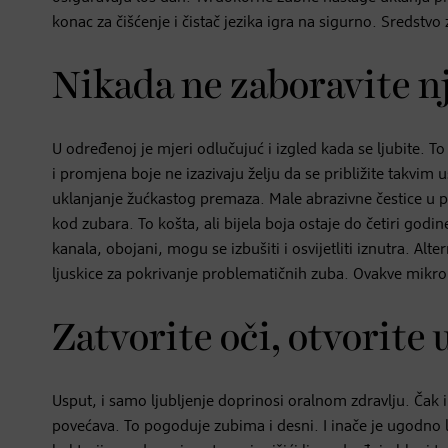
konac za čišćenje i čistač jezika igra na sigurno. Sredstvo 
Nikada ne zaboravite n
U određenoj je mjeri odlučujuć i izgled kada se ljubite. T
i promjena boje ne izazivaju želju da se približite takvi
uklanjanje žućkastog premaza. Male abrazivne čestice u pas
kod zubara. To košta, ali bijela boja ostaje do četiri god
kanala, obojani, mogu se izbušiti i osvijetliti iznutra. 
ljuskice za pokrivanje problematičnih zuba. Ovakve mikro lj
Zatvorite oči, otvorite 
Usput, i samo ljubljenje doprinosi oralnom zdravlju. Čak i
povećava. To pogoduje zubima i desni. I inače je ugodno 