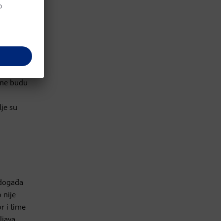
tite
usne budu
lje su
 događa
 nije
r i time
ljava