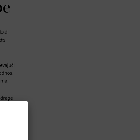
be
 kad
sto
jevajući
 odnos.
ima.
 drage
je
se
je i
odatni