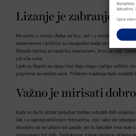
Lizanje je zabranjeno
Ne samo u smislu dlaka na licu, već i u smislu usana žen
zanemarene i prilično su neugodne kada se mazite. Ali ka
žlijezde lojnice za opskrbu masnoćom, brzo se suši. Liza
još više suhe.
Lijek su štapići za njegu koji daju vlagu i jačaju zaštitni s
pripreme za nježne usne. Prilikom maženja tada možete biti
Važno je mirisati dobro
Kaže se da bi dobar poljubac trebao oduzeti dah voljenoj
čak i u najnepraktičnijim trenucima, čak i ako ste izbjega
dovoljno da se ukloni loš zadah, jer to također ima veze 
osiguravaju loš dah. Tvrdokorne zubne naslage uklanja pro