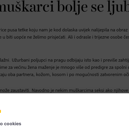
uškarci bolje se lju
rice pusa tetke koju nam je kod dolaska uvijek nalijepila na obraz
e u biti uopće ne želimo prisjećati. Ali i odrasle i trijezne osobe če
lažni. Užurbani poljupci na pragu odbijaju isto kao i previše zahti
ime za većinu žena maženje je mnogo više od predigre za spolni
puštaju oba partnera, kožom, kosom i po mogućnosti zatvorenim oč
e može zaustaviti. Navodno je nekim muškarcima seksi ako njihove
ma. Zauzvrat, međutim, žene otkrivaju da ih manje privlači bockan
ikaviji od kose na glavi. Stoga je potrebno malo pozornosti da ih 
 tušem), brijanja i podrezivanja za svakodnevnu njegu potrebna 
api da se tvrdokorne dlake učine mekima i podatnima. Odličan d
ama plemeniti sjaj.