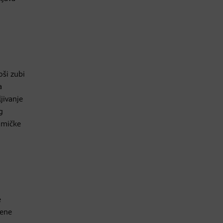
oši zubi
a
jivanje
g
ramičke
e
jene