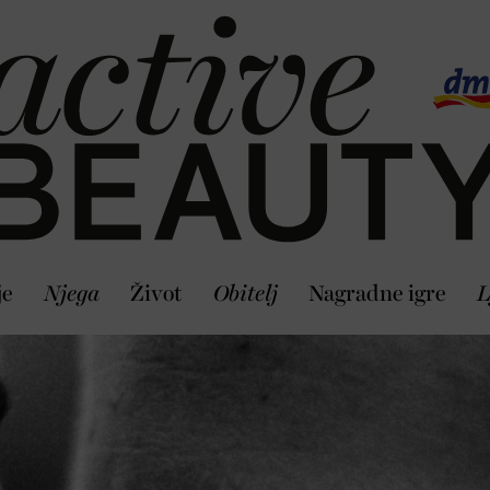
je
Njega
Život
Obitelj
Nagradne igre
L