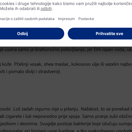
e više mole meko. Gruba mjesta, suha koža i pukotine izgledaju
ko je koža usana mnogo tanja od drugih dijelova kože i nema vlas
nje usana samo je kratkoročno poboljšanje, jer čim ispari voda, 
loj kože. Pčelinji vosak, shea maslac, kokosovo ulje ili vazelin najbo
 i pomalo divlji i strastveniji.
 osobi. Loš zadah sigurno nije u pitanju. Nažalost, to se ponekad
vali cigarete i luk neposredno prije spoja. Samo pranje zubi obično
s jezikom i desnima. Svugdje postoje bakterije koje izlučuju sumpo
fesionalac pri higijeni usne šupljine, a tko svakodnevno upotreb