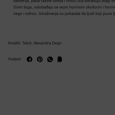
bakterija, pada razine stresa i mišići lica odrađuju blagi t
Osim toga, oslobađaju se vezni hormoni oksitocin i horm
nego i odnos. Istraživanja su pokazala da ljudi koji puno 
Krediti: Tekst: Alexandra Degn
Podijeli: