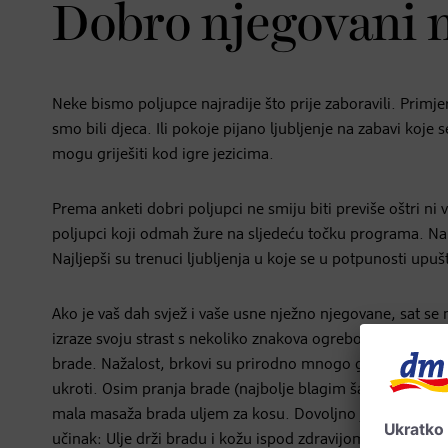
Dobro njegovani m
Neke bismo poljupce najradije što prije zaboravili. Primje
smo bili djeca. Ili pokoje pijano ljubljenje na zabavi koje s
mogu griješiti kod igre jezicima.
Prema anketi dobri poljupci ne smiju biti previše oštri ni v
poljupci koji odmah žure na sljedeću točku programa. Na
Najljepši su trenuci ljubljenja u koje se u potpunosti u
Ako je vaš dah svjež i vaše usne nježno njegovane, sat s
izraze svoju strast s nekoliko znakova ogrebotina na leđi
brade. Nažalost, brkovi su prirodno mnogo grublji i bodlj
ukroti. Osim pranja brade (najbolje blagim šamponom pod
mala masaža brada uljem za kosu. Dovoljno je nekoliko k
učinak: Ulje drži bradu i kožu ispod zdravijom i daje dlak