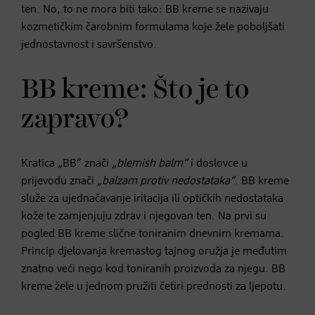
ten. No, to ne mora biti tako: BB kreme se nazivaju
kozmetičkim čarobnim formulama koje žele poboljšati
jednostavnost i savršenstvo.
BB kreme: Što je to
zapravo?
Kratica „BB“ znači
„blemish balm“
i doslovce u
prijevodu znači
„balzam protiv nedostataka“
. BB kreme
služe za ujednačavanje iritacija ili optičkih nedostataka
kože te zamjenjuju zdrav i njegovan ten. Na prvi su
pogled BB kreme slične toniranim dnevnim kremama.
Princip djelovanja kremastog tajnog oružja je međutim
znatno veći nego kod toniranih proizvoda za njegu. BB
kreme žele u jednom pružiti četiri prednosti za ljepotu.