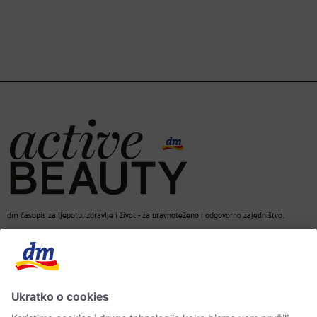
dm časopis za ljepotu, zdravlje i život - za uravnoteženo i odgovorno zajedništvo.