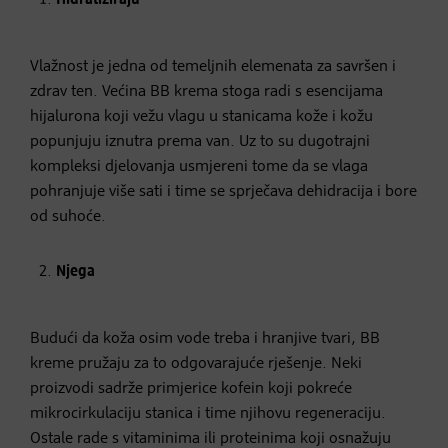
Hidratiziraju
Vlažnost je jedna od temeljnih elemenata za savršen i
zdrav ten. Većina BB krema stoga radi s esencijama
hijalurona koji vežu vlagu u stanicama kože i kožu
popunjuju iznutra prema van. Uz to su dugotrajni
kompleksi djelovanja usmjereni tome da se vlaga
pohranjuje više sati i time se sprječava dehidracija i bore
od suhoće.
Njega
Budući da koža osim vode treba i hranjive tvari, BB
kreme pružaju za to odgovarajuće rješenje. Neki
proizvodi sadrže primjerice kofein koji pokreće
mikrocirkulaciju stanica i time njihovu regeneraciju.
Ostale rade s vitaminima ili proteinima koji osnažuju