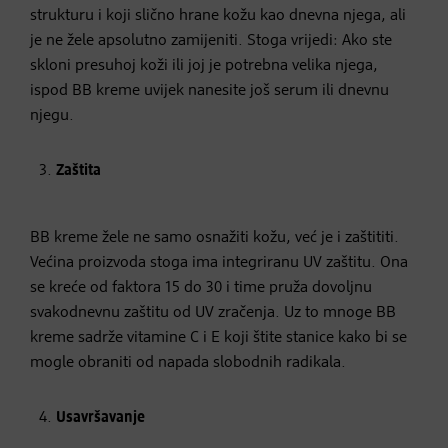
strukturu i koji slično hrane kožu kao dnevna njega, ali
je ne žele apsolutno zamijeniti. Stoga vrijedi: Ako ste
skloni presuhoj koži ili joj je potrebna velika njega,
ispod BB kreme uvijek nanesite još serum ili dnevnu
njegu.
Zaštita
BB kreme žele ne samo osnažiti kožu, već je i zaštititi.
Većina proizvoda stoga ima integriranu UV zaštitu. Ona
se kreće od faktora 15 do 30 i time pruža dovoljnu
svakodnevnu zaštitu od UV zračenja. Uz to mnoge BB
kreme sadrže vitamine C i E koji štite stanice kako bi se
mogle obraniti od napada slobodnih radikala.
Usavršavanje