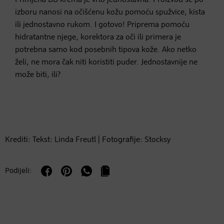
Primjena BB krema je vrlo jednostavna. Proizvod se po
izboru nanosi na očišćenu kožu pomoću spužvice, kista
ili jednostavno rukom. I gotovo! Priprema pomoću
hidratantne njege, korektora za oči ili primera je
potrebna samo kod posebnih tipova kože. Ako netko
želi, ne mora čak niti koristiti puder. Jednostavnije ne
može biti, ili?
Krediti: Tekst: Linda Freutl | Fotografije: Stocksy
Podijeli: