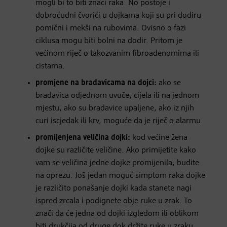
mogli bi to biti znaci raka. No postoje i
dobroćudni čvorići u dojkama koji su pri dodiru
pomični i mekši na rubovima. Ovisno o fazi
ciklusa mogu biti bolni na dodir. Pritom je
većinom riječ o takozvanim fibroadenomima ili
cistama.
promjene na bradavicama na dojci:
ako se
bradavica odjednom uvuče, cijela ili na jednom
mjestu, ako su bradavice upaljene, ako iz njih
curi iscjedak ili krv, moguće da je riječ o alarmu.
promijenjena veličina dojki:
kod većine žena
dojke su različite veličine. Ako primijetite kako
vam se veličina jedne dojke promijenila, budite
na oprezu. Još jedan moguć simptom raka dojke
je različito ponašanje dojki kada stanete nagi
ispred zrcala i podignete obje ruke u zrak. To
znači da će jedna od dojki izgledom ili oblikom
biti drukčija od druge dok držite ruke u zraku.