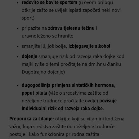
redovito se bavite sportom
(u ovom prilogu
otkrije zašto se uvijek isplati započeti neki novi
sport)
pripazite na
zdravu tjelesnu težinu
i
uravnoteženo se hranite
smanjite ili, još bolje,
izbjegavajte alkohol
dojenje
smanjuje rizik od razvoja raka dojke kod
majki (više o temi pročitajte na dm.hr u članku
Dugotrajno dojenje)
dugogodišnja primjena sintetičkih hormona,
poput pilula (
više o sredstvima zaštite od
neželjene trudnoće pročitajte ovdje)
povisuje
individualni rizik od razvoja raka dojke.
Preporuka za čitanje:
otkrijte koji su vitamini kod žena
važni, koja sredstva zaštite od neželjene trudnoće
postoje i kako funkcionira prirodna zaštita.