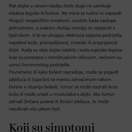
Rak dojke u ranom stadiju često dugo ne uzrokuje
nikakve tegobe ili bolove. Ne mora se nužno ni napipati.
Mogući nespecifični simptomi, osobito kada nastupe
jednostrano, u svakom slučaju moraju se razjasniti s
liječnikom. U to se ubrajaju oteknuća nejasna podrijetla,
napetost kože, preosjetljivost, crvenilo ili pregrijanost
dojki. Kada su obje dojke natekle i kada osjećate tegobe
koje su povezane s menstrualnim ciklusom, većinom su
uzroci hormonskog podrijetla.
Povremeno ili kako bolest napreduje, može se pojaviti
zatežuća ili tupa bol na mjestu zahvaćenom rakom.
Ovisno o stupnju bolesti, tumor se može nazirati kroz
kožu ili može urasti u muskulaturu dojki. Ako tumor
zahvati živčane puteve ili živčani pleksus, to može
rezultirati vrlo jakom boli.
Koji su simptomi