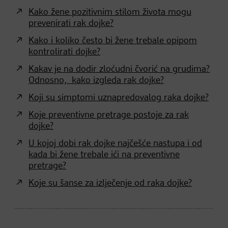
Kako žene pozitivnim stilom života mogu
prevenirati rak dojke?
Kako i koliko često bi žene trebale opipom
kontrolirati dojke?
Kakav je na dodir zloćudni čvorić na grudima?
Odnosno, kako izgleda rak dojke?
Koji su simptomi uznapredovalog raka dojke?
Koje preventivne pretrage postoje za rak
dojke?
U kojoj dobi rak dojke najčešće nastupa i od
kada bi žene trebale ići na preventivne
pretrage?
Koje su šanse za izlječenje od raka dojke?