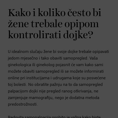
Kako i koliko često bi
žene trebale opipom
kontrolirati dojke?
U idealnom slučaju žene bi svoje dojke trebale opipavati
jedom mjesečno i tako obaviti samopregled. Vaša
ginekologica ili ginekolog pojasnit će vam kako sami
možete obaviti samopregled ili se možete informirati
online pri institucijama i udrugama koje su posvećene
toj bolesti. No obratite pažnju na to da samopregled
palpacijom dojki nije pregled ranog otkrivanja, ne
zamjenjuje mamografiju, nego je dodatna metoda
predostrožnosti.
Redovita samopalpacija osobito je važna kako biste