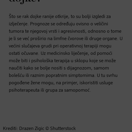
Što se rak dojke ranije otkrije, to su bolji izgledi za
izlječenje. Prognoze se određuju ovisno o veličini
tumora te njegovoj vrsti i agresivnosti, odnosno o tome
je li se već proširio na limfne čvorove ili druge organe. U
većini slučajeva grudi pri operativnoj terapiji mogu
ostati očuvane. Uz medicinsko liječenje, od pomoći
može biti i psihološka terapija u sklopu koje se može
naučiti kako se bolje nositi s dijagnozom, samom
bolešću ili raznim popratnim simptomima. U tu svrhu
pogođene žene mogu, na primjer, iskoristiti usluge
psihoterapeuta ili grupa za samopomoć.
Krediti: Drazen Zigic © Shutterstock