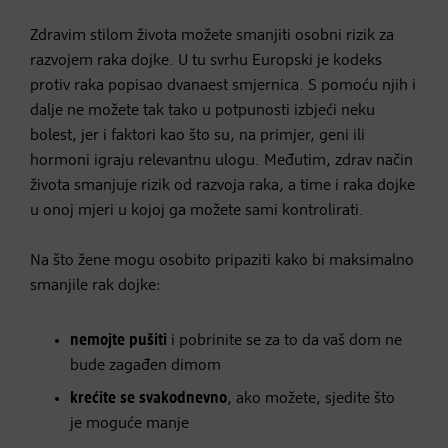
Zdravim stilom života možete smanjiti osobni rizik za
razvojem raka dojke. U tu svrhu Europski je kodeks
protiv raka popisao dvanaest smjernica. S pomoću njih i
dalje ne možete tak tako u potpunosti izbjeći neku
bolest, jer i faktori kao što su, na primjer, geni ili
hormoni igraju relevantnu ulogu. Međutim, zdrav način
života smanjuje rizik od razvoja raka, a time i raka dojke
u onoj mjeri u kojoj ga možete sami kontrolirati.
Na što žene mogu osobito pripaziti kako bi maksimalno
smanjile rak dojke:
nemojte pušiti
i pobrinite se za to da vaš dom ne
bude zagađen dimom
krećite se svakodnevno
, ako možete, sjedite što
je moguće manje