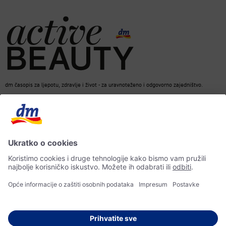
dm časopis za ljepotu, zdravlje i život - za uravnoteženo i odgovorno zajedništvo.
dm Online Shop
Kontakt
ACTIVE BEAUTY dm časopis
Impresum
Zaštita osobnih podataka
Izjava o pristupačnosti
UI-smjernice