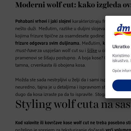
Moderni wolf cut: kako izgleda ov
Pohabani vrhovi i jaki slojevi
karakteriziraju frizuru inspir
nešto duži. Međutim, razlike u duljini slojeva nešto su supt
kojima frizure tipične za osamdesete godine izgledaju pre
frizure odgovara svim duljinama.
Međutim,
kraća verzija p
must-have
za uspješan wolf cut su i
šiške
u obliku zavjesa 
pramenovi se šišaju postupno. A boja kose? Ovdje je sve 
tamna, crvenkasta ili obojena kosa.
Možda ste sada nestrpljivi u želji da i sami isprobate wolf
neuredno, tajna je u detaljima i ispravnom stupnjevitom r
dugo da kosa izraste pa da to ispravite. Stoga radije zak
Styling wolf cuta na s
Kod valovite ili kovrčave kose wolf cut ne treba posebno stil
poželjno je sprejem za teksturiranje dočarati
veći volume