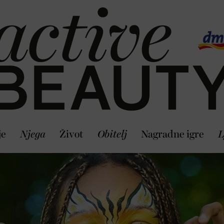
je
Njega
Život
Obitelj
Nagradne igre
L