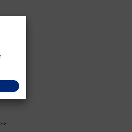
žnji su
ve
,
ovaj tip
solutni
va
,
divlje i
 će jako
ose