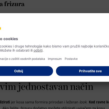
a frizura
iranu vučjim divljim izgledom. Prednji dijelovi
kose
su kraći, a stra
ilnije kod wolf cuta nego kod frizure cipal što je dobra vijest za s
više ekstremno. Bez obzira imate li kratku, srednju ili dugu kosu
rikladna je za tanku kosu, jer frizura izgleda još voluminoznije
. Ap
koje upotpunjuju trendi izgled. Da bi krajnji izgled bio skladan,
moguće: wolf cut jednako dobro pristaje nebitno bilo to crna,
pla
 cut, ali nemojte stvar uzeti u svoje ruke! Premda ovaj
look
izgleda 
ezanju dužine pramenova. Ako se sami šišate i pogriješite, trebat
ažite termin kod profesionalaca u nekom frizerskom studiju.
asvim jednostavan način
izirati
jer kosa sama formira prirodan i ležeran
look
.
Kod ravne k
n
. Ako želite, frizuru dodatno možete stilizirati uvijačem za kosu.