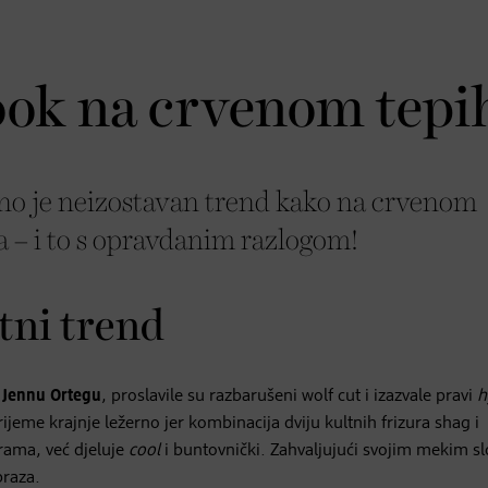
ook na crvenom tepi
čno je neizostavan trend kako na crvenom
 – i to s opravdanim razlogom!
utni trend
 i Jennu Ortegu
, proslavile su razbarušeni wolf cut i izazvale pravi
h
rijeme krajnje ležerno jer kombinacija dviju kultnih frizura shag i
rama, već djeluje
cool
i buntovnički. Zahvaljujući svojim mekim sl
braza.