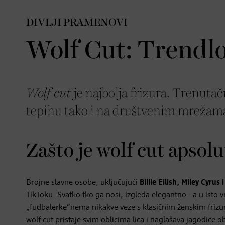
DIVLJI PRAMENOVI
Wolf Cut: Trendl
Wolf cut
je najbolja frizura. Trenuta
tepihu tako i na društvenim mrežama
Zašto je wolf cut apsol
Brojne slavne osobe, uključujući
Billie Eilish, Miley Cyrus
TikToku. Svatko tko ga nosi, izgleda elegantno - a u isto v
„fudbalerke“nema nikakve veze s klasičnim ženskim frizu
wolf cut pristaje svim oblicima lica i naglašava jagodice o