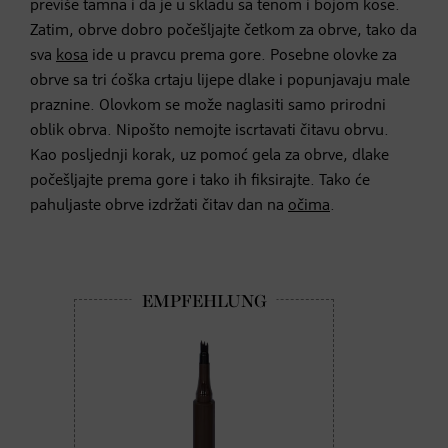
previše tamna i da je u skladu sa tenom i bojom kose.
Zatim, obrve dobro počešljajte četkom za obrve, tako da
sva
kosa
ide u pravcu prema gore. Posebne olovke za
obrve sa tri ćoška crtaju lijepe dlake i popunjavaju male
praznine. Olovkom se može naglasiti samo prirodni
oblik obrva. Nipošto nemojte iscrtavati čitavu obrvu.
Kao posljednji korak, uz pomoć gela za obrve, dlake
počešljajte prema gore i tako ih fiksirajte. Tako će
pahuljaste obrve izdržati čitav dan na
očima
.