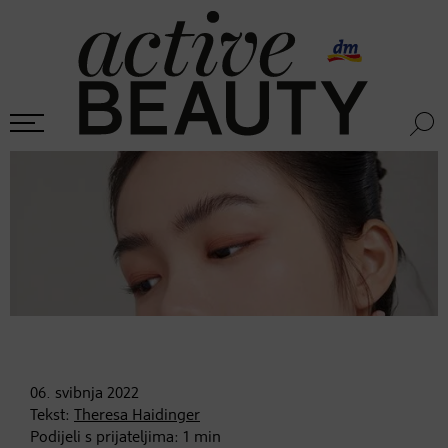
06. svibnja
2022
Tekst:
Theresa Haidinger
Podijeli s prijateljima:
1
min