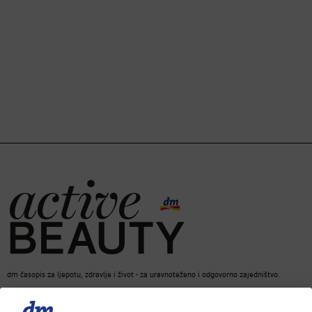
dm časopis za ljepotu, zdravlje i život - za uravnoteženo i odgovorno zajedništvo.