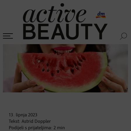
13. lipnja
2023
Tekst:
Astrid Doppler
Podijeli s prijateljima:
2
min