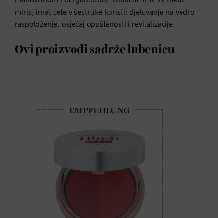
mandarinom i bergamotom. Odlučite li se za takav
miris, imat ćete višestruke koristi: djelovanje na vedro
raspoloženje, osjećaj opuštenosti i revitalizacije.
Ovi proizvodi sadrže lubenicu