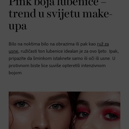
Pink boja lubenice –
trend u svijetu make-
upa
Bilo na noktima bilo na obrazima ili pak kao
ruž za
usne
, ružičasti ton lubenice idealan je za ovo ljeto. Ipak,
pripazite da šminkom istaknete samo ili oči ili usne. U
protivnom biste lice suviše opteretili intenzivnom
bojom.