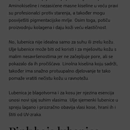
Aminokiseline i nezasićene masne kiseline u voću pravi
su profesionalci protiv starenja, a također mogu
posvijetliti pigmentacijske mrlje. Osim toga, potiču
proizvodnju kolagena i daju koži veću elastičnost.
No, lubenica nije idealna samo za suhu ili zrelu kožu.
Ulje lubenice može biti od koristi i za mješovitu kožu s
malim nesavršenostima jer ne začepljuje pore, ali se
pokazalo da ih pročišćava. Linolna kiselina koju sadrži,
također ima snažno protuupalno djelovanje te tako
pomaže vratiti nečistu kožu u ravnotežu.
Lubenica je blagotvorna i za kosu jer njezina esencija
unosi novi sjaj suhim vlasima. Ulje sjemenki lubenice u
spreju lagano i prozračno obavija vlasi kose, hrani ih i
štiti od UV-zraka.