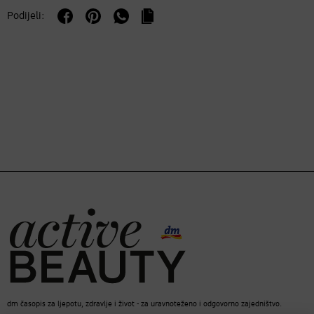
Podijeli:
dm časopis za ljepotu, zdravlje i život - za uravnoteženo i odgovorno zajedništvo.